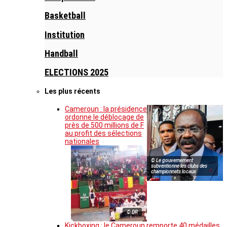
Basketball
Institution
Handball
ELECTIONS 2025
Les plus récents
Cameroun : la présidence
ordonne le déblocage de
près de 500 millions de F
au profit des sélections
nationales
© Le gouvernement
subventionne les clubs des
championnats locaux
© DR
Kickboxing : le Cameroun remporte 40 médailles