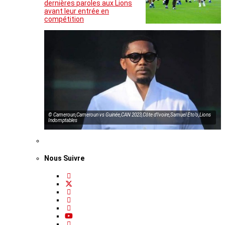
dernières paroles aux Lions
avant leur entrée en
compétition
© Cameroun,Cameroun vs Guinée,CAN 2023,Côte d’Ivoire,Samuel Eto’o,Lions
Indomptables
Nous Suivre