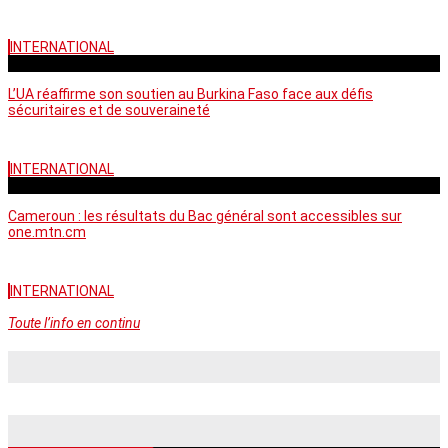
INTERNATIONAL
vendredi - 06:58 GMT
L’UA réaffirme son soutien au Burkina Faso face aux défis
sécuritaires et de souveraineté
INTERNATIONAL
mercredi - 10:46 GMT
Cameroun : les résultats du Bac général sont accessibles sur
one.mtn.cm
INTERNATIONAL
Toute l’info en continu