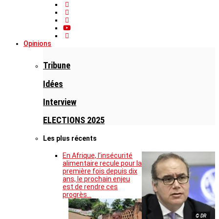
Opinions
Tribune
Idées
Interview
ELECTIONS 2025
Les plus récents
En Afrique, l’insécurité
alimentaire recule pour la
première fois depuis dix
ans, le prochain enjeu
est de rendre ces
progrès…
© DR