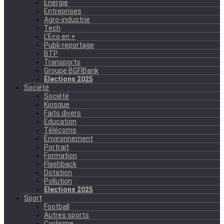
Energie
Entreprises
Agro-industrie
Tech
L'Eco en +
Publi-reportage
BTP
Transports
Groupe BGFIBank
Elections 2025
Société
Société
Kiosque
Faits divers
Education
Télécoms
Environnement
Portrait
Formation
Flashback
Dotation
Pollution
Elections 2025
Sport
Football
Autres sports
Cyclisme