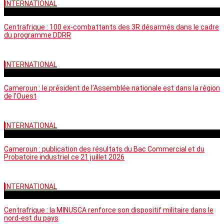
INTERNATIONAL
mardi - 15:39 GMT
Centrafrique : 100 ex-combattants des 3R désarmés dans le cadre
du programme DDRR
INTERNATIONAL
vendredi - 14:20 GMT
Cameroun : le président de l’Assemblée nationale est dans la région
de l’Ouest
INTERNATIONAL
mardi - 06:36 GMT
Cameroun : publication des résultats du Bac Commercial et du
Probatoire industriel ce 21 juillet 2026
INTERNATIONAL
vendredi - 06:59 GMT
Centrafrique : la MINUSCA renforce son dispositif militaire dans le
nord-est du pays