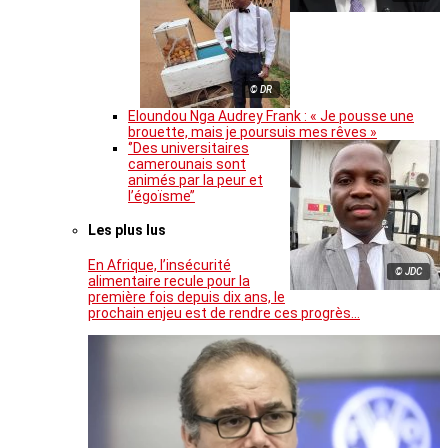
© DR
Eloundou Nga Audrey Frank : « Je pousse une
brouette, mais je poursuis mes rêves »
‘’Des universitaires
camerounais sont
animés par la peur et
l’égoïsme’’
Les plus lus
En Afrique, l’insécurité
© JDC
alimentaire recule pour la
première fois depuis dix ans, le
prochain enjeu est de rendre ces progrès…