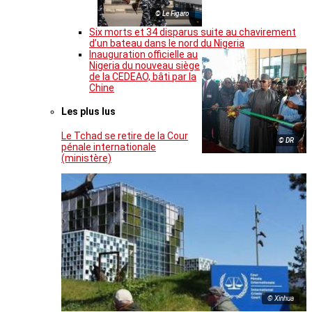
© Le Figaro
Six morts et 34 disparus suite au chavirement
d’un bateau dans le nord du Nigeria
Inauguration officielle au
Nigeria du nouveau siège
de la CEDEAO, bâti par la
Chine
Les plus lus
Le Tchad se retire de la Cour
© DR
pénale internationale
(ministère)
© Xinhua