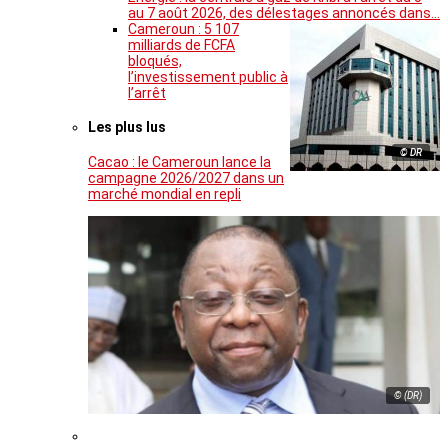
au 7 août 2026, des délestages annoncés dans…
Cameroun : 5 107
milliards de FCFA
bloqués,
l’investissement public à
l’arrêt
Les plus lus
© DR
Cacao : le Cameroun lance la
campagne 2026/2027 dans un
marché mondial en repli
© (DR)