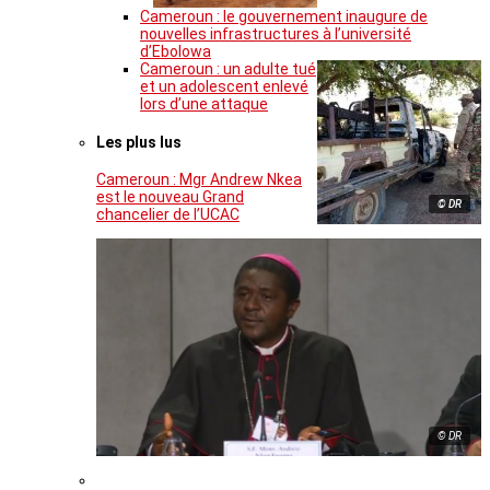
Cameroun : le gouvernement inaugure de
nouvelles infrastructures à l’université
d’Ebolowa
Cameroun : un adulte tué
et un adolescent enlevé
lors d’une attaque
Les plus lus
Cameroun : Mgr Andrew Nkea
est le nouveau Grand
© DR
chancelier de l’UCAC
© DR