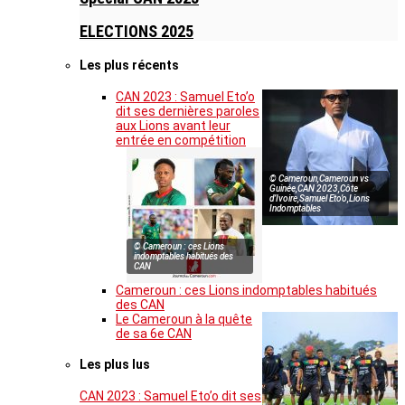
ELECTIONS 2025
Les plus récents
CAN 2023 : Samuel Eto’o
dit ses dernières paroles
aux Lions avant leur
entrée en compétition
© Cameroun,Cameroun vs
Guinée,CAN 2023,Côte
d’Ivoire,Samuel Eto’o,Lions
Indomptables
© Cameroun : ces Lions
indomptables habitués des
CAN
Cameroun : ces Lions indomptables habitués
des CAN
Le Cameroun à la quête
de sa 6e CAN
Les plus lus
CAN 2023 : Samuel Eto’o dit ses