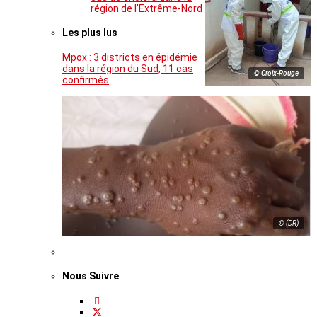
région de l’Extrême-Nord
Les plus lus
Mpox : 3 districts en épidémie
dans la région du Sud, 11 cas
© Croix-Rouge
confirmés
© (DR)
Nous Suivre