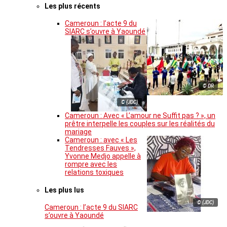
Les plus récents
Cameroun : l’acte 9 du
SIARC s’ouvre à Yaoundé
© DR
© (JDC)
Cameroun : Avec « L’amour ne Suffit pas ? », un
prêtre interpelle les couples sur les réalités du
mariage
Cameroun : avec « Les
Tendresses Fauves »,
Yvonne Medjo appelle à
rompre avec les
relations toxiques
Les plus lus
© (JDC)
Cameroun : l’acte 9 du SIARC
s’ouvre à Yaoundé