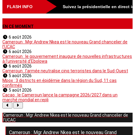
FLASH INFO
Suivez la présidentielle en direct i
EN CE MOMENT
6 août 2026
Cameroun : Mgr Andrew Nkea est le nouveau Grand chancelier de
l’UCAC
6 août 2026
Cameroun : le gouvernement inaugure de nouvelles infrastructures
à l’université d’Ebolowa
6 août 2026
Cameroun : l’armée neutralise cinq terroristes dans le Sud-Ouest
5 août 2026
Mpox : 3 districts en épidémie dans la région du Sud, 11 cas
confirmés
5 août 2026
Cacao : le Cameroun lance la campagne 2026/2027 dans un
marché mondial en repli
Cameroun : Mgr Andrew Nkea est le nouveau Grand chancelier de
l’UCAC
Cameroun : Mgr Andrew Nkea est le nouveau Grand