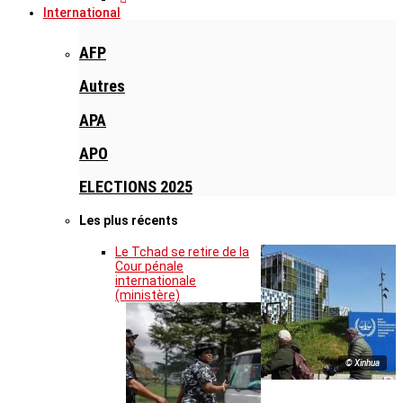
International
AFP
Autres
APA
APO
ELECTIONS 2025
Les plus récents
Le Tchad se retire de la
Cour pénale
internationale
(ministère)
© Xinhua