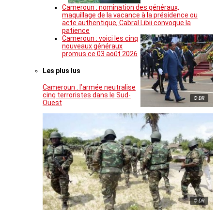
Cameroun : nomination des généraux,
maquillage de la vacance à la présidence ou
acte authentique, Cabral Libii convoque la
patience
Cameroun : voici les cinq
nouveaux généraux
promus ce 03 août 2026
Les plus lus
Cameroun : l’armée neutralise
cinq terroristes dans le Sud-
© DR
Ouest
© DR