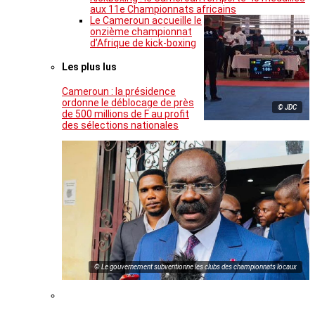
aux 11e Championnats africains
Le Cameroun accueille le
onzième championnat
d’Afrique de kick-boxing
Les plus lus
Cameroun : la présidence
ordonne le déblocage de près
© JDC
de 500 millions de F au profit
des sélections nationales
© Le gouvernement subventionne les clubs des championnats locaux