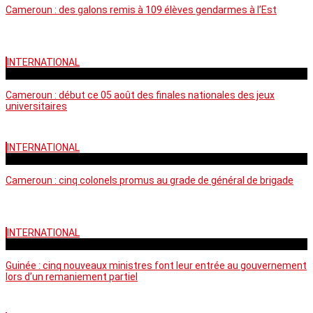
Cameroun : des galons remis à 109 élèves gendarmes à l’Est
INTERNATIONAL
mercredi - 10:50 GMT
Cameroun : début ce 05 août des finales nationales des jeux
universitaires
INTERNATIONAL
lundi - 16:32 GMT
Cameroun : cinq colonels promus au grade de général de brigade
INTERNATIONAL
mardi - 15:43 GMT
Guinée : cinq nouveaux ministres font leur entrée au gouvernement
lors d’un remaniement partiel