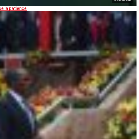
© Cabral Libii
ue la patience