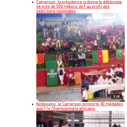
Cameroun : la présidence ordonne le déblocage
de près de 500 millions de F au profit des
sélections nationales
© DR
Kickboxing : le Cameroun remporte 40 médailles
aux 11e Championnats africains