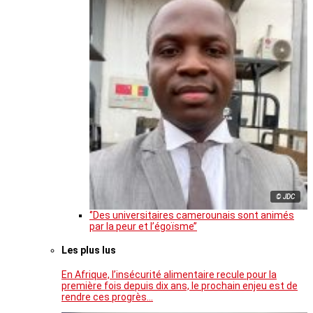
© JDC
‘’Des universitaires camerounais sont animés
par la peur et l’égoïsme’’
Les plus lus
En Afrique, l’insécurité alimentaire recule pour la
première fois depuis dix ans, le prochain enjeu est de
rendre ces progrès…