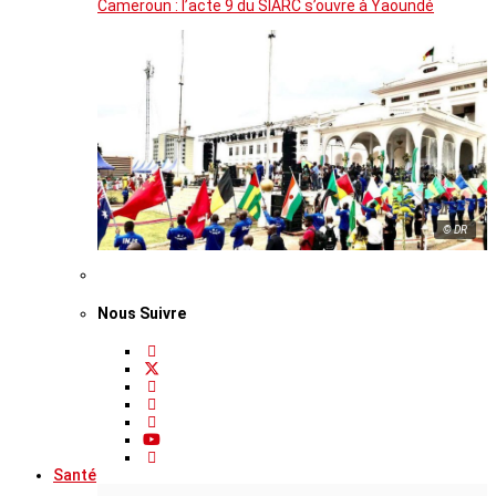
Cameroun : l’acte 9 du SIARC s’ouvre à Yaoundé
© DR
Nous Suivre
Santé