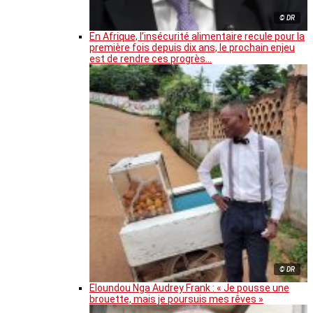
© DR
En Afrique, l’insécurité alimentaire recule pour la
première fois depuis dix ans, le prochain enjeu
est de rendre ces progrès…
© DR
Eloundou Nga Audrey Frank : « Je pousse une
brouette, mais je poursuis mes rêves »