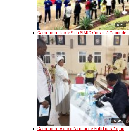
© DR
Cameroun : l’acte 9 du SIARC s’ouvre à Yaoundé
© (JDC)
Cameroun : Avec « L’amour ne Suffit pas ? », un