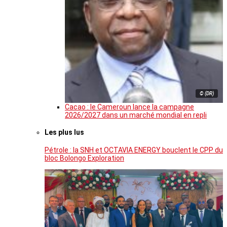
© (DR)
Cacao : le Cameroun lance la campagne
2026/2027 dans un marché mondial en repli
Les plus lus
Pétrole : la SNH et OCTAVIA ENERGY bouclent le CPP du
bloc Bolongo Exploration