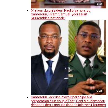
© DR
61è jour du président Paul Biya hors du
Cameroun, Hiram Samuel Iyodi saisit
l’Assemblée nationale
© DR
Cameroun : accusé d’avoir participé à la
préparation d’un coup d’Etat, Sani Mouhamadou
dénonce des « accusations totalement fausses