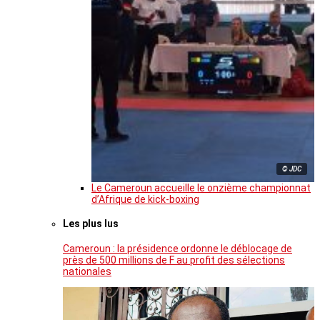
© JDC
Le Cameroun accueille le onzième championnat
d’Afrique de kick-boxing
Les plus lus
Cameroun : la présidence ordonne le déblocage de
près de 500 millions de F au profit des sélections
nationales