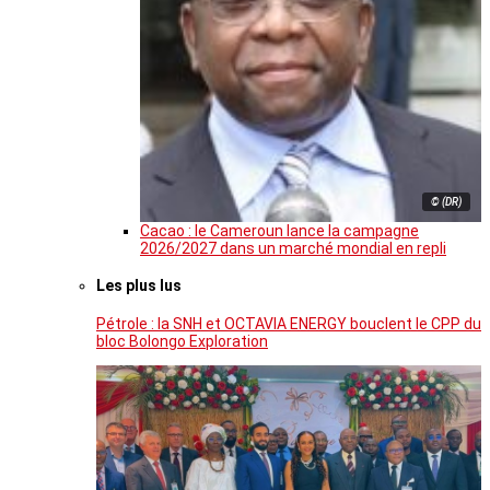
© (DR)
Cacao : le Cameroun lance la campagne
2026/2027 dans un marché mondial en repli
Les plus lus
Pétrole : la SNH et OCTAVIA ENERGY bouclent le CPP du
bloc Bolongo Exploration