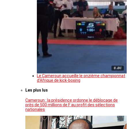
© JDC
Le Cameroun accueille le onzième championnat
d’Afrique de kick-boxing
Les plus lus
Cameroun : la présidence ordonne le déblocage de
près de 500 millions de F au profit des sélections
nationales