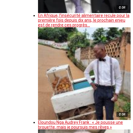
© DR
En Afrique, l’insécurité alimentaire recule pour la
première fois depuis dix ans, le prochain enjeu
est de rendre ces progrès…
© DR
Eloundou Nga Audrey Frank : « Je pousse une
brouette, mais je poursuis mes rêves »