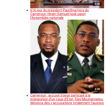
© DR
61è jour du président Paul Biya hors du
Cameroun, Hiram Samuel Iyodi saisit
l’Assemblée nationale
© DR
Cameroun : accusé d’avoir participé à la
préparation d’un coup d’Etat, Sani Mouhamadou
dénonce des « accusations totalement fausses