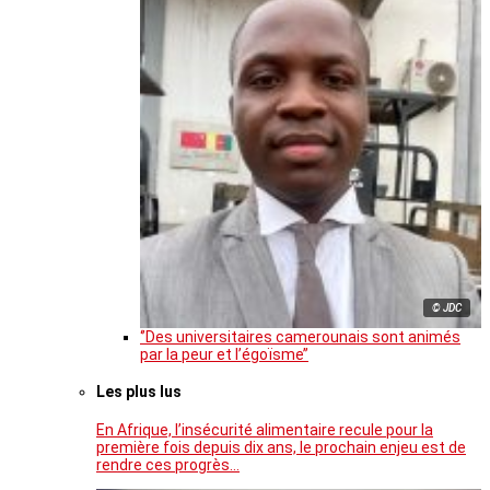
© JDC
‘’Des universitaires camerounais sont animés
par la peur et l’égoïsme’’
Les plus lus
En Afrique, l’insécurité alimentaire recule pour la
première fois depuis dix ans, le prochain enjeu est de
rendre ces progrès…