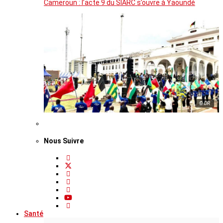
Cameroun : l’acte 9 du SIARC s’ouvre à Yaoundé
© DR
Nous Suivre
Santé