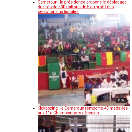
Cameroun : la présidence ordonne le déblocage
de près de 500 millions de F au profit des
sélections nationales
© DR
Kickboxing : le Cameroun remporte 40 médailles
aux 11e Championnats africains