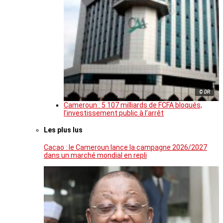
© DR
Cameroun : 5 107 milliards de FCFA bloqués,
l’investissement public à l’arrêt
Les plus lus
Cacao : le Cameroun lance la campagne 2026/2027
dans un marché mondial en repli