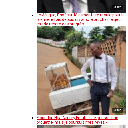
© DR
En Afrique, l’insécurité alimentaire recule pour la
première fois depuis dix ans, le prochain enjeu
est de rendre ces progrès…
© DR
Eloundou Nga Audrey Frank : « Je pousse une
brouette, mais je poursuis mes rêves »