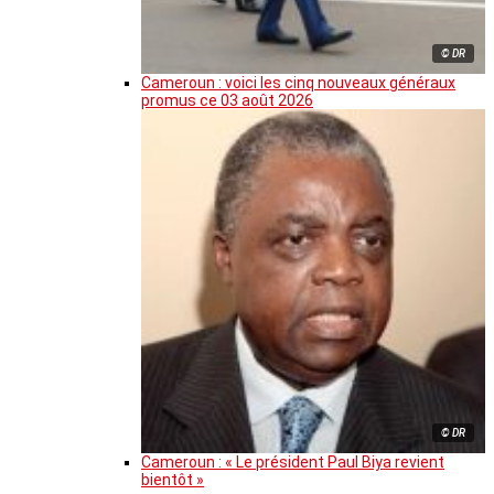
© DR
Cameroun : voici les cinq nouveaux généraux
promus ce 03 août 2026
© DR
Cameroun : « Le président Paul Biya revient
bientôt »