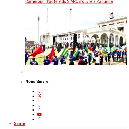
Cameroun : l’acte 9 du SIARC s’ouvre à Yaoundé
© DR
Nous Suivre
Santé