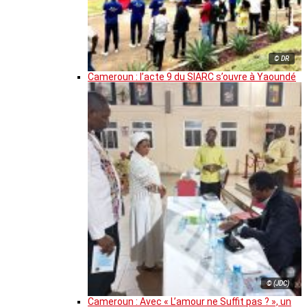
© DR
Cameroun : l’acte 9 du SIARC s’ouvre à Yaoundé
© (JDC)
Cameroun : Avec « L’amour ne Suffit pas ? », un