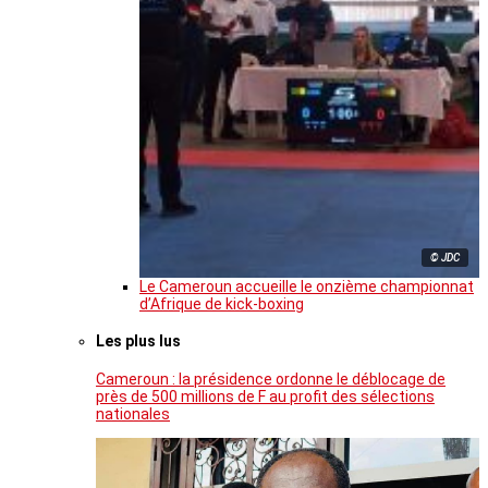
© JDC
Le Cameroun accueille le onzième championnat
d’Afrique de kick-boxing
Les plus lus
Cameroun : la présidence ordonne le déblocage de
près de 500 millions de F au profit des sélections
nationales