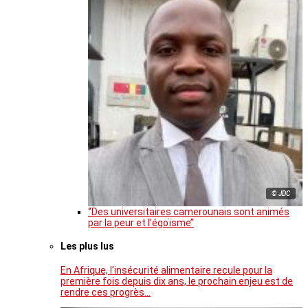
© JDC
‘’Des universitaires camerounais sont animés
par la peur et l’égoïsme’’
Les plus lus
En Afrique, l’insécurité alimentaire recule pour la
première fois depuis dix ans, le prochain enjeu est de
rendre ces progrès…