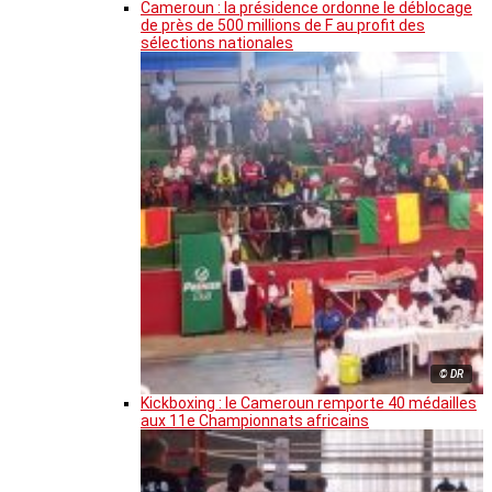
Cameroun : la présidence ordonne le déblocage
de près de 500 millions de F au profit des
sélections nationales
© DR
Kickboxing : le Cameroun remporte 40 médailles
aux 11e Championnats africains