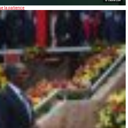
© Cabral Libii
ue la patience