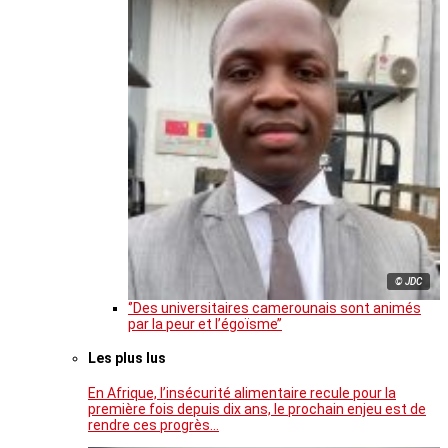
© JDC
‘’Des universitaires camerounais sont animés
par la peur et l’égoïsme’’
Les plus lus
En Afrique, l’insécurité alimentaire recule pour la
première fois depuis dix ans, le prochain enjeu est de
rendre ces progrès…