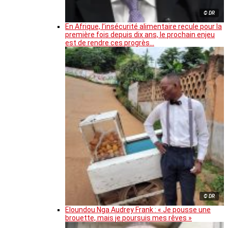
© DR
En Afrique, l’insécurité alimentaire recule pour la
première fois depuis dix ans, le prochain enjeu
est de rendre ces progrès…
© DR
Eloundou Nga Audrey Frank : « Je pousse une
brouette, mais je poursuis mes rêves »