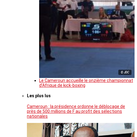
© JDC
Le Cameroun accueille le onzième championnat
d’Afrique de kick-boxing
Les plus lus
Cameroun : la présidence ordonne le déblocage de
près de 500 millions de F au profit des sélections
nationales