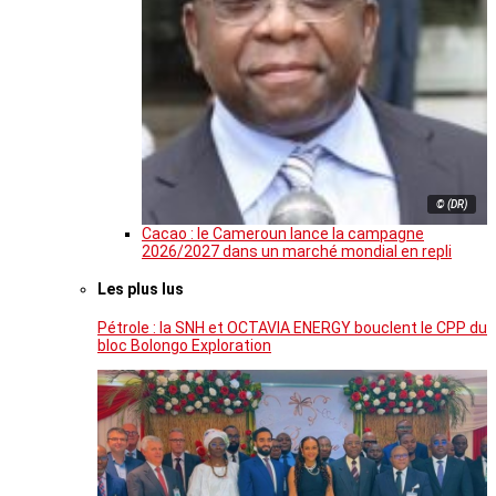
© (DR)
Cacao : le Cameroun lance la campagne
2026/2027 dans un marché mondial en repli
Les plus lus
Pétrole : la SNH et OCTAVIA ENERGY bouclent le CPP du
bloc Bolongo Exploration