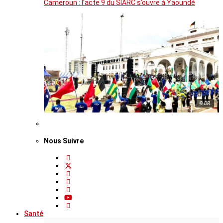
Cameroun : l’acte 9 du SIARC s’ouvre à Yaoundé
© DR
Nous Suivre
Santé