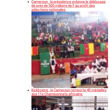
Cameroun : la présidence ordonne le déblocage
de près de 500 millions de F au profit des
sélections nationales
© DR
Kickboxing : le Cameroun remporte 40 médailles
aux 11e Championnats africains