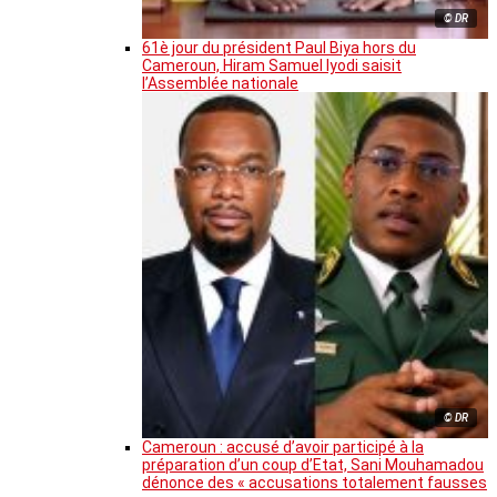
© DR
61è jour du président Paul Biya hors du
Cameroun, Hiram Samuel Iyodi saisit
l’Assemblée nationale
© DR
Cameroun : accusé d’avoir participé à la
préparation d’un coup d’Etat, Sani Mouhamadou
dénonce des « accusations totalement fausses