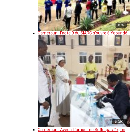
© DR
Cameroun : l’acte 9 du SIARC s’ouvre à Yaoundé
© (JDC)
Cameroun : Avec « L’amour ne Suffit pas ? », un