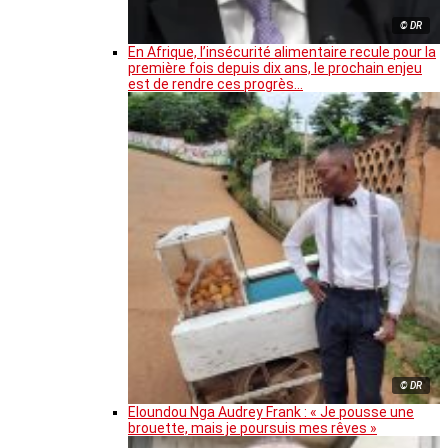
© DR
En Afrique, l’insécurité alimentaire recule pour la
première fois depuis dix ans, le prochain enjeu
est de rendre ces progrès…
© DR
Eloundou Nga Audrey Frank : « Je pousse une
brouette, mais je poursuis mes rêves »