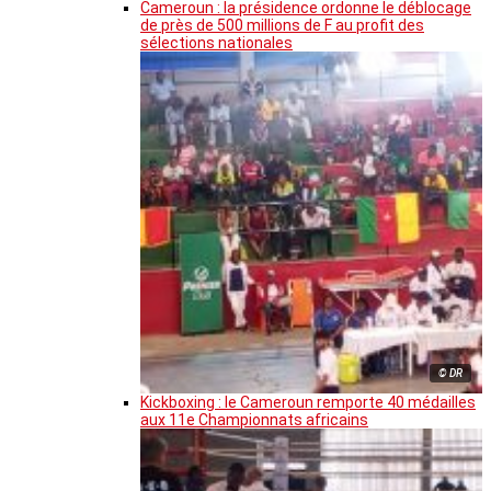
Cameroun : la présidence ordonne le déblocage
de près de 500 millions de F au profit des
sélections nationales
© DR
Kickboxing : le Cameroun remporte 40 médailles
aux 11e Championnats africains