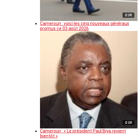
© DR
Cameroun : voici les cinq nouveaux généraux
promus ce 03 août 2026
© DR
Cameroun : « Le président Paul Biya revient
bientôt »