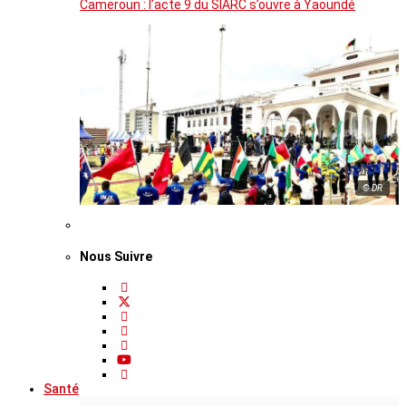
Cameroun : l’acte 9 du SIARC s’ouvre à Yaoundé
© DR
Nous Suivre
Santé