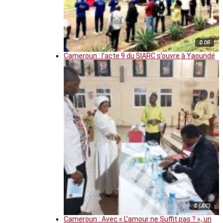
© DR
Cameroun : l’acte 9 du SIARC s’ouvre à Yaoundé
© (JDC)
Cameroun : Avec « L’amour ne Suffit pas ? », un