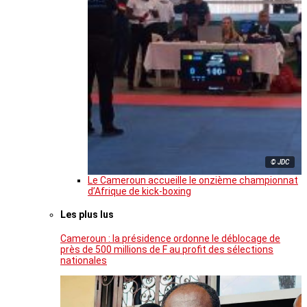
© JDC
Le Cameroun accueille le onzième championnat
d’Afrique de kick-boxing
Les plus lus
Cameroun : la présidence ordonne le déblocage de
près de 500 millions de F au profit des sélections
nationales