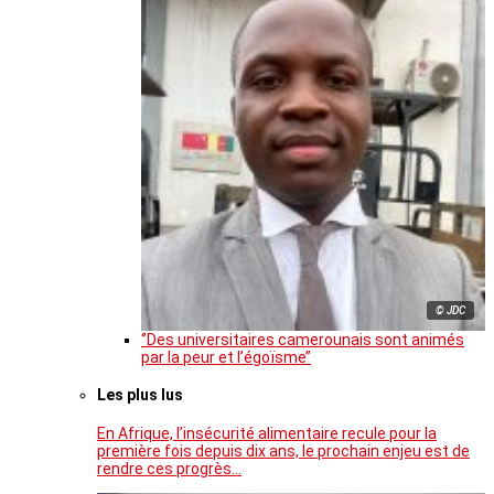
© JDC
‘’Des universitaires camerounais sont animés
par la peur et l’égoïsme’’
Les plus lus
En Afrique, l’insécurité alimentaire recule pour la
première fois depuis dix ans, le prochain enjeu est de
rendre ces progrès…