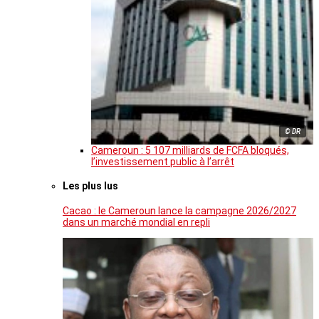
© DR
Cameroun : 5 107 milliards de FCFA bloqués,
l’investissement public à l’arrêt
Les plus lus
Cacao : le Cameroun lance la campagne 2026/2027
dans un marché mondial en repli