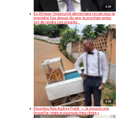
© DR
En Afrique, l’insécurité alimentaire recule pour la
première fois depuis dix ans, le prochain enjeu
est de rendre ces progrès…
© DR
Eloundou Nga Audrey Frank : « Je pousse une
brouette, mais je poursuis mes rêves »