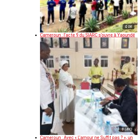
© DR
Cameroun : l’acte 9 du SIARC s’ouvre à Yaoundé
© (JDC)
Cameroun : Avec « L’amour ne Suffit pas ? », un