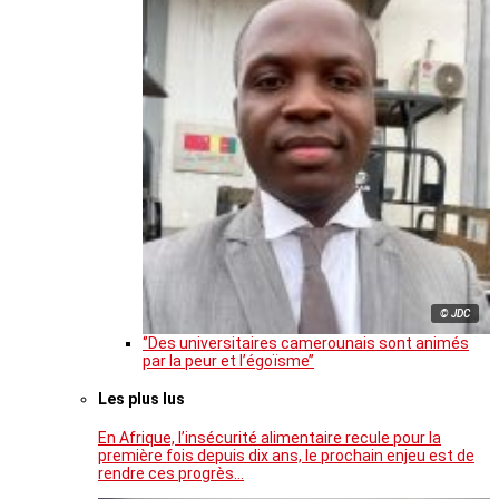
© JDC
‘’Des universitaires camerounais sont animés
par la peur et l’égoïsme’’
Les plus lus
En Afrique, l’insécurité alimentaire recule pour la
première fois depuis dix ans, le prochain enjeu est de
rendre ces progrès…