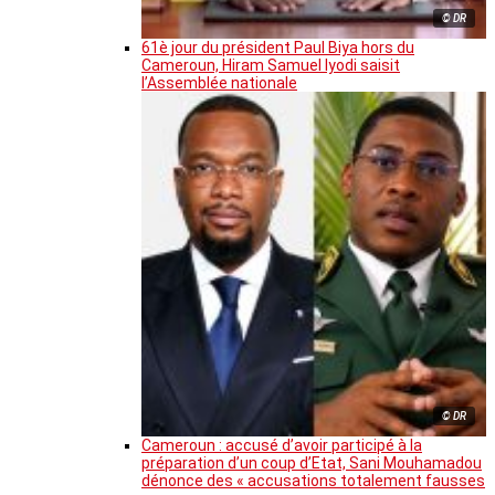
© DR
61è jour du président Paul Biya hors du
Cameroun, Hiram Samuel Iyodi saisit
l’Assemblée nationale
© DR
Cameroun : accusé d’avoir participé à la
préparation d’un coup d’Etat, Sani Mouhamadou
dénonce des « accusations totalement fausses