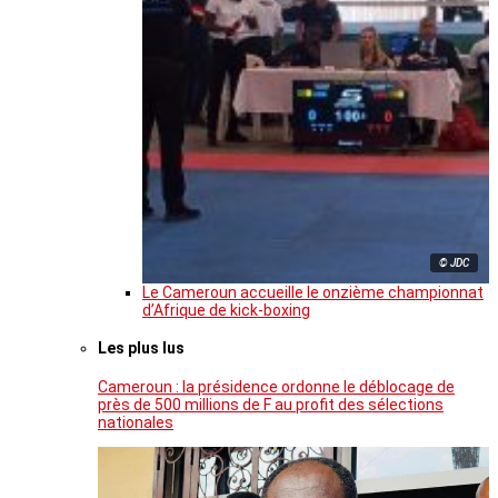
© JDC
Le Cameroun accueille le onzième championnat
d’Afrique de kick-boxing
Les plus lus
Cameroun : la présidence ordonne le déblocage de
près de 500 millions de F au profit des sélections
nationales