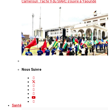
Cameroun : l’acte 9 du SIARC s’ouvre à Yaoundé
© DR
Nous Suivre
Santé