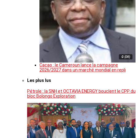
© (DR)
Cacao : le Cameroun lance la campagne
2026/2027 dans un marché mondial en repli
Les plus lus
Pétrole : la SNH et OCTAVIA ENERGY bouclent le CPP du
bloc Bolongo Exploration