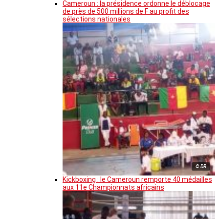
Cameroun : la présidence ordonne le déblocage
de près de 500 millions de F au profit des
sélections nationales
© DR
Kickboxing : le Cameroun remporte 40 médailles
aux 11e Championnats africains