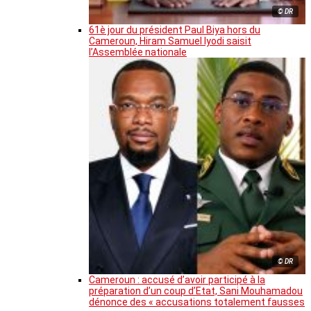
© DR
61è jour du président Paul Biya hors du
Cameroun, Hiram Samuel Iyodi saisit
l’Assemblée nationale
© DR
Cameroun : accusé d’avoir participé à la
préparation d’un coup d’Etat, Sani Mouhamadou
dénonce des « accusations totalement fausses