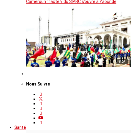
Cameroun : l’acte 9 du SIARC s’ouvre à Yaoundé
© DR
Nous Suivre
Santé