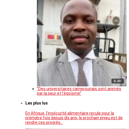
© JDC
‘’Des universitaires camerounais sont animés
par la peur et l’égoïsme’’
Les plus lus
En Afrique, l’insécurité alimentaire recule pour la
première fois depuis dix ans, le prochain enjeu est de
rendre ces progrès…