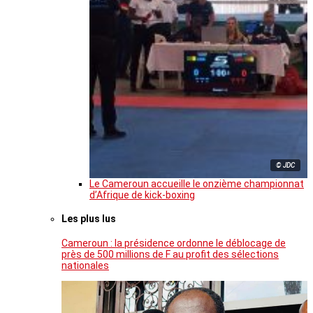
© JDC
Le Cameroun accueille le onzième championnat
d’Afrique de kick-boxing
Les plus lus
Cameroun : la présidence ordonne le déblocage de
près de 500 millions de F au profit des sélections
nationales