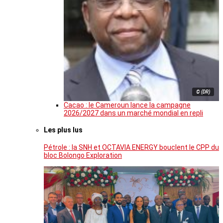
© (DR)
Cacao : le Cameroun lance la campagne
2026/2027 dans un marché mondial en repli
Les plus lus
Pétrole : la SNH et OCTAVIA ENERGY bouclent le CPP du
bloc Bolongo Exploration