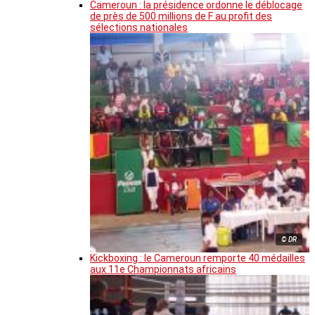
Cameroun : la présidence ordonne le déblocage
de près de 500 millions de F au profit des
sélections nationales
© DR
Kickboxing : le Cameroun remporte 40 médailles
aux 11e Championnats africains