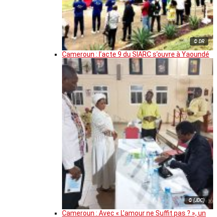
© DR
Cameroun : l’acte 9 du SIARC s’ouvre à Yaoundé
© (JDC)
Cameroun : Avec « L’amour ne Suffit pas ? », un