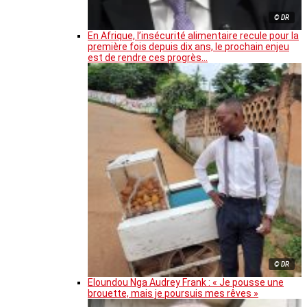
© DR
En Afrique, l’insécurité alimentaire recule pour la
première fois depuis dix ans, le prochain enjeu
est de rendre ces progrès…
© DR
Eloundou Nga Audrey Frank : « Je pousse une
brouette, mais je poursuis mes rêves »