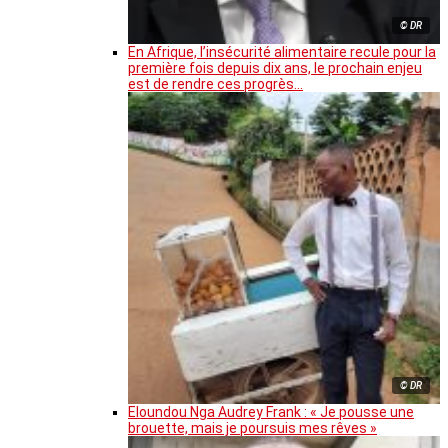
© DR
En Afrique, l’insécurité alimentaire recule pour la
première fois depuis dix ans, le prochain enjeu
est de rendre ces progrès…
© DR
Eloundou Nga Audrey Frank : « Je pousse une
brouette, mais je poursuis mes rêves »