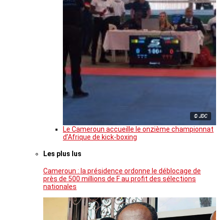
© JDC
Le Cameroun accueille le onzième championnat
d’Afrique de kick-boxing
Les plus lus
Cameroun : la présidence ordonne le déblocage de
près de 500 millions de F au profit des sélections
nationales