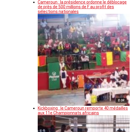
Cameroun : la présidence ordonne le déblocage
de près de 500 millions de F au profit des
sélections nationales
© DR
Kickboxing : le Cameroun remporte 40 médailles
aux 11e Championnats africains