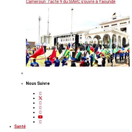
Cameroun : l’acte 9 du SIARC s’ouvre à Yaoundé
© DR
Nous Suivre
Santé