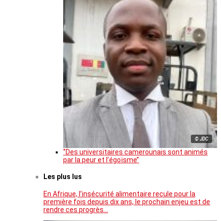
© JDC
‘’Des universitaires camerounais sont animés
par la peur et l’égoïsme’’
Les plus lus
En Afrique, l’insécurité alimentaire recule pour la
première fois depuis dix ans, le prochain enjeu est de
rendre ces progrès…