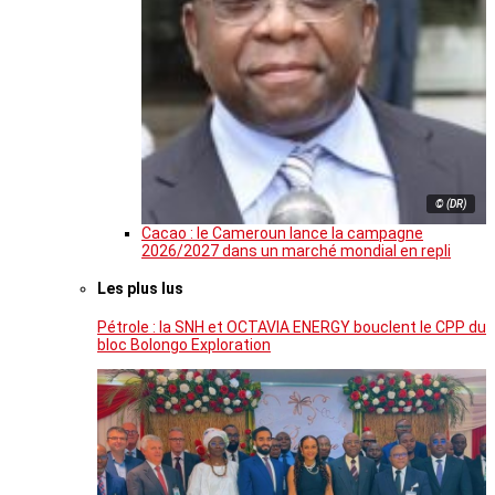
© (DR)
Cacao : le Cameroun lance la campagne
2026/2027 dans un marché mondial en repli
Les plus lus
Pétrole : la SNH et OCTAVIA ENERGY bouclent le CPP du
bloc Bolongo Exploration