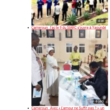
© DR
Cameroun : l’acte 9 du SIARC s’ouvre à Yaoundé
© (JDC)
Cameroun : Avec « L’amour ne Suffit pas ? », un