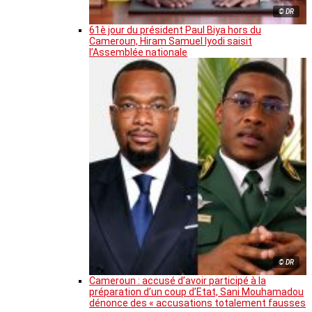
© DR
61è jour du président Paul Biya hors du
Cameroun, Hiram Samuel Iyodi saisit
l’Assemblée nationale
© DR
Cameroun : accusé d’avoir participé à la
préparation d’un coup d’Etat, Sani Mouhamadou
dénonce des « accusations totalement fausses