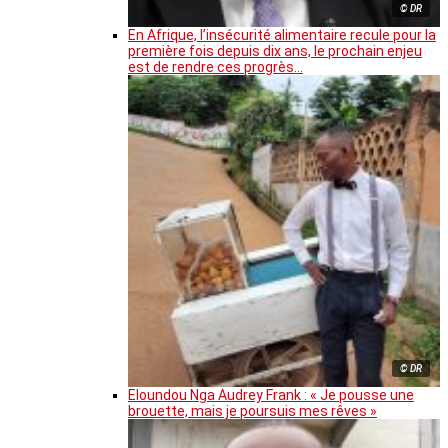
© DR
En Afrique, l’insécurité alimentaire recule pour la
première fois depuis dix ans, le prochain enjeu
est de rendre ces progrès…
© DR
Eloundou Nga Audrey Frank : « Je pousse une
brouette, mais je poursuis mes rêves »