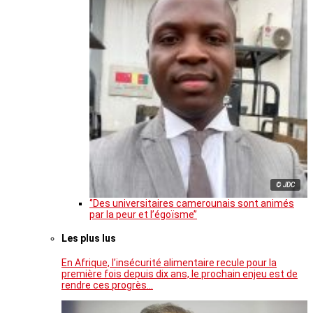
© JDC
‘’Des universitaires camerounais sont animés
par la peur et l’égoïsme’’
Les plus lus
En Afrique, l’insécurité alimentaire recule pour la
première fois depuis dix ans, le prochain enjeu est de
rendre ces progrès…