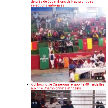
de près de 500 millions de F au profit des
sélections nationales
© DR
Kickboxing : le Cameroun remporte 40 médailles
aux 11e Championnats africains