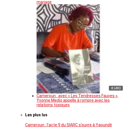
mariage
© (JDC)
Cameroun : avec « Les Tendresses Fauves »,
Yvonne Medjo appelle à rompre avec les
relations toxiques
Les plus lus
Cameroun : l’acte 9 du SIARC s’ouvre à Yaoundé