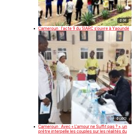
© DR
Cameroun : l’acte 9 du SIARC s’ouvre à Yaoundé
© (JDC)
Cameroun : Avec « L’amour ne Suffit pas ? », un
prêtre interpelle les couples sur les réalités du