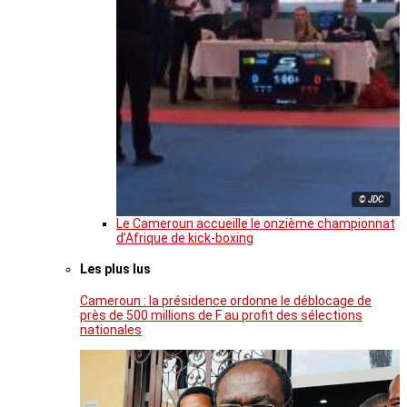
© JDC
Le Cameroun accueille le onzième championnat
d’Afrique de kick-boxing
Les plus lus
Cameroun : la présidence ordonne le déblocage de
près de 500 millions de F au profit des sélections
nationales