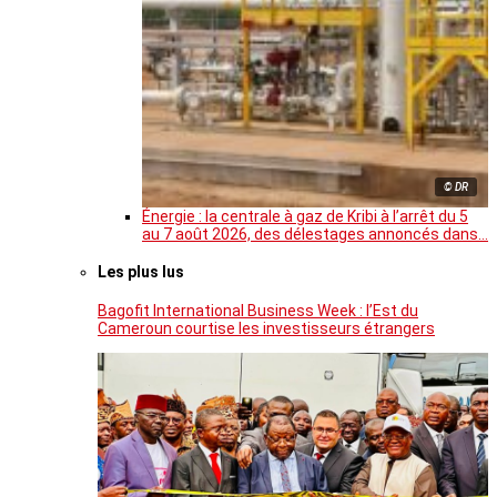
© DR
Énergie : la centrale à gaz de Kribi à l’arrêt du 5
au 7 août 2026, des délestages annoncés dans…
Les plus lus
Bagofit International Business Week : l’Est du
Cameroun courtise les investisseurs étrangers