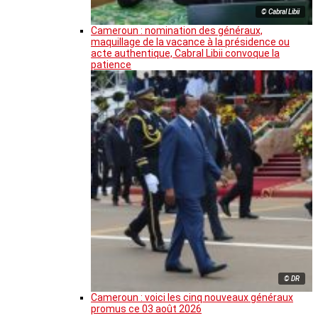
© Cabral Libii
Cameroun : nomination des généraux,
maquillage de la vacance à la présidence ou
acte authentique, Cabral Libii convoque la
patience
© DR
Cameroun : voici les cinq nouveaux généraux
promus ce 03 août 2026