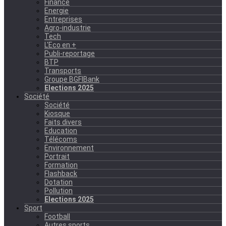
Finance
Energie
Entreprises
Agro-industrie
Tech
L'Eco en +
Publi-reportage
BTP
Transports
Groupe BGFIBank
Elections 2025
Société
Société
Kiosque
Faits divers
Education
Télécoms
Environnement
Portrait
Formation
Flashback
Dotation
Pollution
Elections 2025
Sport
Football
Autres sports