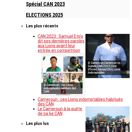
Spécial CAN 2023
ELECTIONS 2025
Les plus récents
CAN 2023 : Samuel Eto’o
dit ses dernières paroles
aux Lions avant leur
entrée en compétition
© Cameroun,Cameroun vs
Guinée,CAN 2023,Côte
d’Ivoire,Samuel Eto’o,Lions
Indomptables
© Cameroun : ces Lions
indomptables habitués des
CAN
Cameroun : ces Lions indomptables habitués
des CAN
Le Cameroun à la quête
de sa 6e CAN
Les plus lus