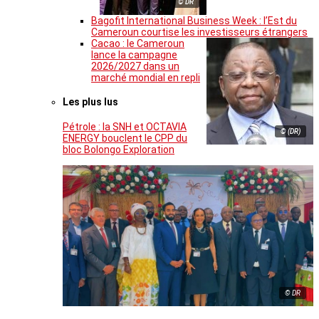
© DR
Bagofit International Business Week : l’Est du
Cameroun courtise les investisseurs étrangers
Cacao : le Cameroun
lance la campagne
2026/2027 dans un
marché mondial en repli
Les plus lus
Pétrole : la SNH et OCTAVIA
© (DR)
ENERGY bouclent le CPP du
bloc Bolongo Exploration
© DR