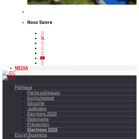
Nous Suivre
MEDIA
PEOPLE
Politique
Partis politiques
Institutionnel
Sécurité
Judiciaire
Elections 2020
Diplomatie
Prévention
Elections 2025
Eco et Business