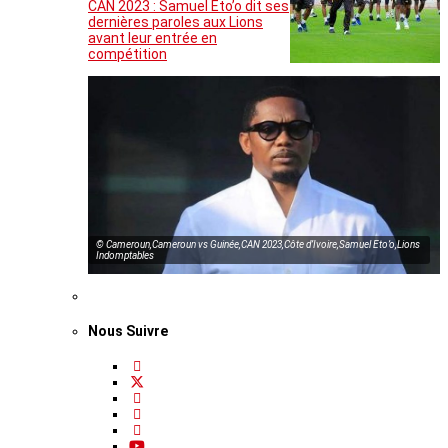
CAN 2023 : Samuel Eto’o dit ses
dernières paroles aux Lions
avant leur entrée en
compétition
© Cameroun,Cameroun vs Guinée,CAN 2023,Côte d’Ivoire,Samuel Eto’o,Lions
Indomptables
Nous Suivre