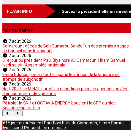
FLASH INFO
Suivez la présidentielle en direct i
EN CE MOMENT
7 août 2026
Cameroun : décès de Bah Oumarou Sanda l’un des premiers sages
du Conseil constitutionnel
7 août 2026
61è jour du président Paul Biya hors du Cameroun, Hiram Samuel
Iyodi saisit l’Assemblée nationale
7 août 2026
Fame Ndongo pris en faute : quand le « tribun de la langue » se
trompe de subjonctif
7 août 2026
Hadj 2027 : le MINAT durcit les conditions pour les agences privées
d’encadrement des pèlerins
7 août 2026
Pétrole : la SNH et OCTAVIA ENERGY bouclent le CPP du bloc
Bolongo Exploration
61è jour du président Paul Biya hors du Cameroun, Hiram Samuel
Iyodi saisit l’Assemblée nationale