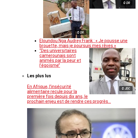
© DR
© DR
Eloundou Nga Audrey Frank : « Je pousse une
brouette, mais je poursuis mes rêves »
‘’Des universitaires
camerounais sont
animés par la peur et
l’égoïsme’’
Les plus lus
En Afrique, l’insécurité
© JDC
alimentaire recule pour la
première fois depuis dix ans, le
prochain enjeu est de rendre ces progrès…