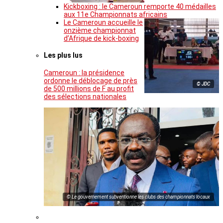
Kickboxing : le Cameroun remporte 40 médailles
aux 11e Championnats africains
Le Cameroun accueille le
onzième championnat
d’Afrique de kick-boxing
Les plus lus
Cameroun : la présidence
ordonne le déblocage de près
© JDC
de 500 millions de F au profit
des sélections nationales
© Le gouvernement subventionne les clubs des championnats locaux