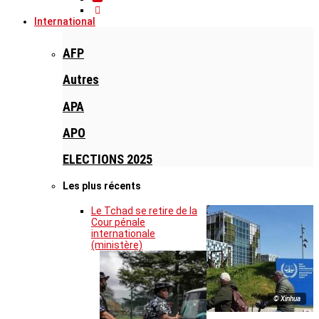
International
AFP
Autres
APA
APO
ELECTIONS 2025
Les plus récents
Le Tchad se retire de la
Cour pénale
internationale
(ministère)
© Xinhua