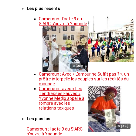
Les plus récents
Cameroun : l’acte 9 du
SIARC s’ouvre à Yaoundé
© DR
© (JDC)
Cameroun : Avec « L’amour ne Suffit pas ? », un
prêtre interpelle les couples sur les réalités du
mariage
Cameroun : avec « Les
Tendresses Fauves »,
Yvonne Medjo appelle à
rompre avec les
relations toxiques
Les plus lus
© (JDC)
Cameroun : l’acte 9 du SIARC
s’ouvre à Yaoundé