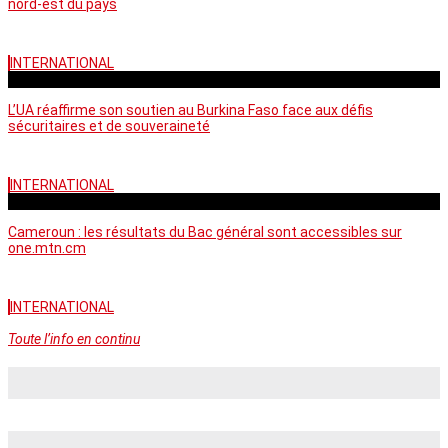
nord-est du pays
INTERNATIONAL
vendredi - 06:58 GMT
L’UA réaffirme son soutien au Burkina Faso face aux défis
sécuritaires et de souveraineté
INTERNATIONAL
mercredi - 10:46 GMT
Cameroun : les résultats du Bac général sont accessibles sur
one.mtn.cm
INTERNATIONAL
Toute l’info en continu