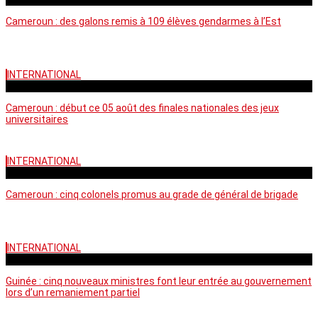
Cameroun : des galons remis à 109 élèves gendarmes à l’Est
INTERNATIONAL
mercredi - 10:50 GMT
Cameroun : début ce 05 août des finales nationales des jeux
universitaires
INTERNATIONAL
lundi - 16:32 GMT
Cameroun : cinq colonels promus au grade de général de brigade
INTERNATIONAL
mardi - 15:43 GMT
Guinée : cinq nouveaux ministres font leur entrée au gouvernement
lors d’un remaniement partiel