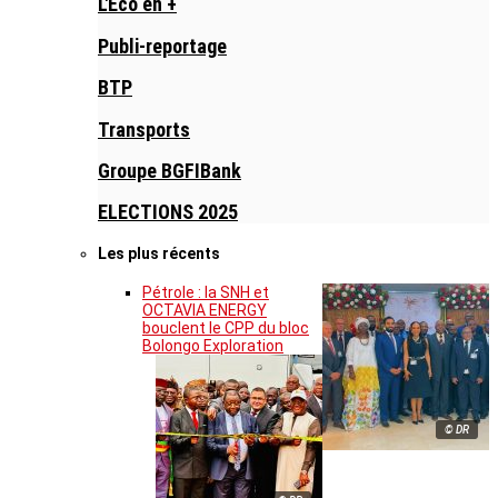
L'Eco en +
Publi-reportage
BTP
Transports
Groupe BGFIBank
ELECTIONS 2025
Les plus récents
Pétrole : la SNH et
OCTAVIA ENERGY
bouclent le CPP du bloc
Bolongo Exploration
© DR