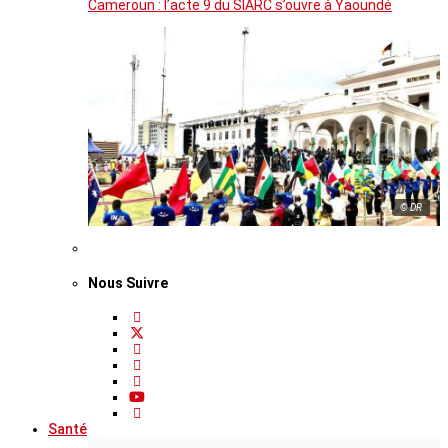
Cameroun : l’acte 9 du SIARC s’ouvre à Yaoundé
© DR
Nous Suivre
Santé