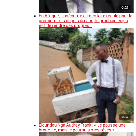
© DR
En Afrique, l’insécurité alimentaire recule pour la
première fois depuis dix ans, le prochain enjeu
est de rendre ces progrès…
© DR
Eloundou Nga Audrey Frank : « Je pousse une
brouette, mais je poursuis mes rêves »