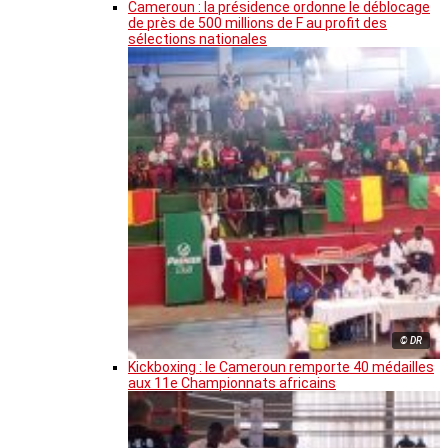
Cameroun : la présidence ordonne le déblocage
de près de 500 millions de F au profit des
sélections nationales
© DR
Kickboxing : le Cameroun remporte 40 médailles
aux 11e Championnats africains