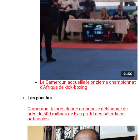
© JDC
Le Cameroun accueille le onzième championnat
d’Afrique de kick-boxing
Les plus lus
Cameroun : la présidence ordonne le déblocage de
près de 500 millions de F au profit des sélections
nationales