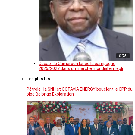
© (DR)
Cacao : le Cameroun lance la campagne
2026/2027 dans un marché mondial en repli
Les plus lus
Pétrole : la SNH et OCTAVIA ENERGY bouclent le CPP du
bloc Bolongo Exploration