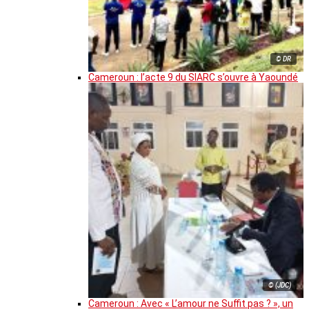
© DR
Cameroun : l’acte 9 du SIARC s’ouvre à Yaoundé
© (JDC)
Cameroun : Avec « L’amour ne Suffit pas ? », un