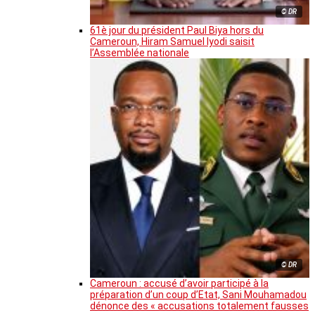
© DR
61è jour du président Paul Biya hors du
Cameroun, Hiram Samuel Iyodi saisit
l’Assemblée nationale
© DR
Cameroun : accusé d’avoir participé à la
préparation d’un coup d’Etat, Sani Mouhamadou
dénonce des « accusations totalement fausses