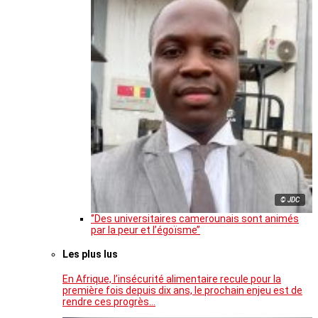
© JDC
‘’Des universitaires camerounais sont animés
par la peur et l’égoïsme’’
Les plus lus
En Afrique, l’insécurité alimentaire recule pour la
première fois depuis dix ans, le prochain enjeu est de
rendre ces progrès…