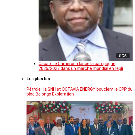
© (DR)
Cacao : le Cameroun lance la campagne
2026/2027 dans un marché mondial en repli
Les plus lus
Pétrole : la SNH et OCTAVIA ENERGY bouclent le CPP du
bloc Bolongo Exploration