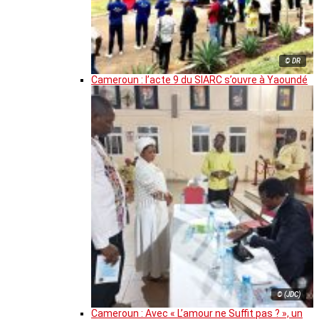
© DR
Cameroun : l’acte 9 du SIARC s’ouvre à Yaoundé
© (JDC)
Cameroun : Avec « L’amour ne Suffit pas ? », un