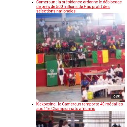
Cameroun : la présidence ordonne le déblocage
de près de 500 millions de F au profit des
sélections nationales
© DR
Kickboxing : le Cameroun remporte 40 médailles
aux 11e Championnats africains