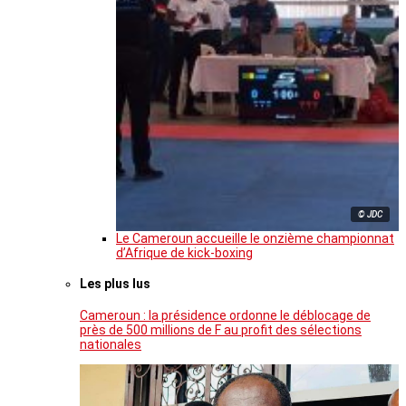
© JDC
Le Cameroun accueille le onzième championnat
d’Afrique de kick-boxing
Les plus lus
Cameroun : la présidence ordonne le déblocage de
près de 500 millions de F au profit des sélections
nationales