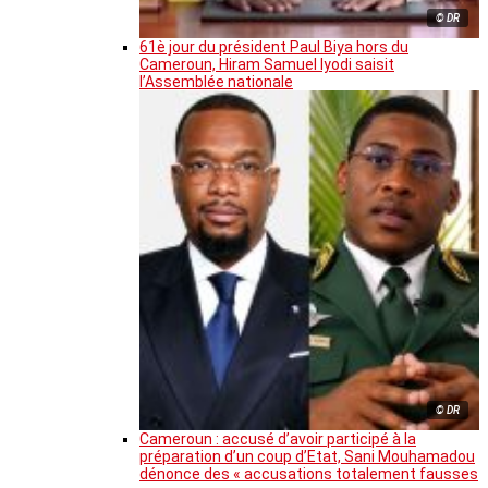
© DR
61è jour du président Paul Biya hors du
Cameroun, Hiram Samuel Iyodi saisit
l’Assemblée nationale
© DR
Cameroun : accusé d’avoir participé à la
préparation d’un coup d’Etat, Sani Mouhamadou
dénonce des « accusations totalement fausses