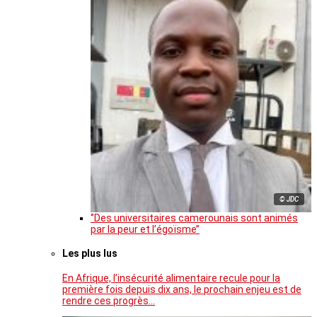
© JDC
‘’Des universitaires camerounais sont animés
par la peur et l’égoïsme’’
Les plus lus
En Afrique, l’insécurité alimentaire recule pour la
première fois depuis dix ans, le prochain enjeu est de
rendre ces progrès…