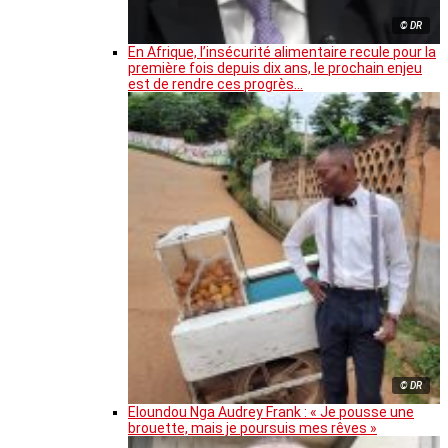
© DR
En Afrique, l’insécurité alimentaire recule pour la
première fois depuis dix ans, le prochain enjeu
est de rendre ces progrès…
© DR
Eloundou Nga Audrey Frank : « Je pousse une
brouette, mais je poursuis mes rêves »