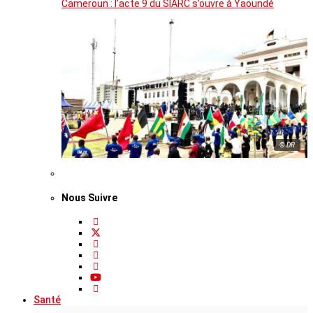
Cameroun : l’acte 9 du SIARC s’ouvre à Yaoundé
© DR
Nous Suivre
Santé