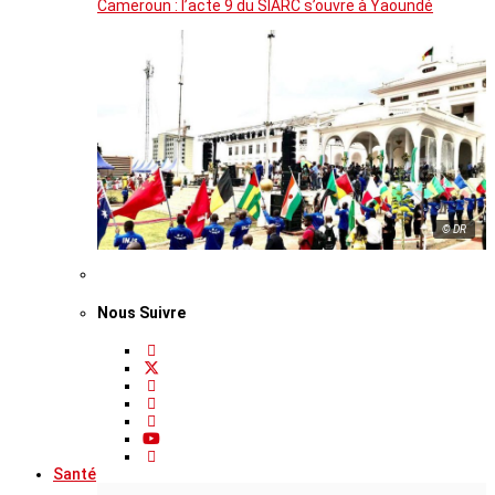
Cameroun : l’acte 9 du SIARC s’ouvre à Yaoundé
© DR
Nous Suivre
Santé