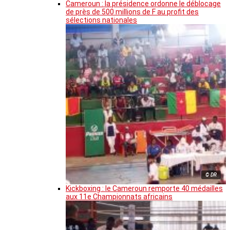
Cameroun : la présidence ordonne le déblocage
de près de 500 millions de F au profit des
sélections nationales
© DR
Kickboxing : le Cameroun remporte 40 médailles
aux 11e Championnats africains