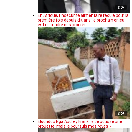
© DR
En Afrique, l’insécurité alimentaire recule pour la
première fois depuis dix ans, le prochain enjeu
est de rendre ces progrès…
© DR
Eloundou Nga Audrey Frank : « Je pousse une
brouette, mais je poursuis mes rêves »