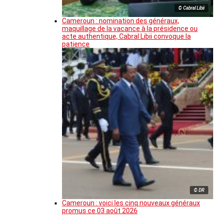
© Cabral Libii
Cameroun : nomination des généraux,
maquillage de la vacance à la présidence ou
acte authentique, Cabral Libii convoque la
patience
© DR
Cameroun : voici les cinq nouveaux généraux
promus ce 03 août 2026