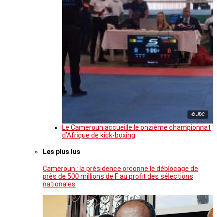
© JDC
Le Cameroun accueille le onzième championnat
d’Afrique de kick-boxing
Les plus lus
Cameroun : la présidence ordonne le déblocage de
près de 500 millions de F au profit des sélections
nationales