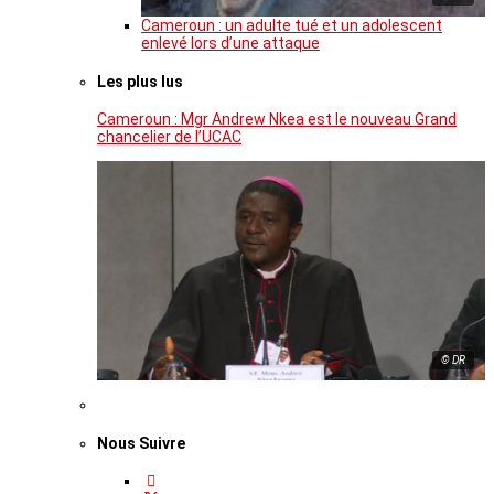
Cameroun : un adulte tué et un adolescent
enlevé lors d’une attaque
Les plus lus
Cameroun : Mgr Andrew Nkea est le nouveau Grand
chancelier de l’UCAC
© DR
Nous Suivre