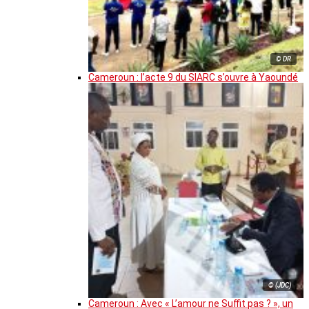
© DR
Cameroun : l’acte 9 du SIARC s’ouvre à Yaoundé
© (JDC)
Cameroun : Avec « L’amour ne Suffit pas ? », un