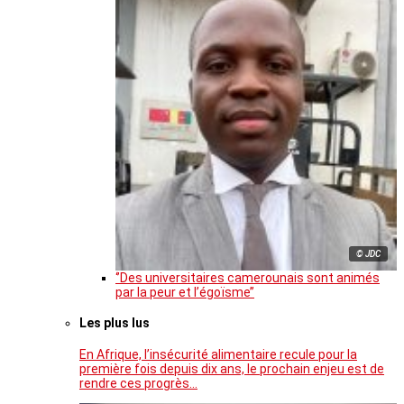
© JDC
‘’Des universitaires camerounais sont animés
par la peur et l’égoïsme’’
Les plus lus
En Afrique, l’insécurité alimentaire recule pour la
première fois depuis dix ans, le prochain enjeu est de
rendre ces progrès…