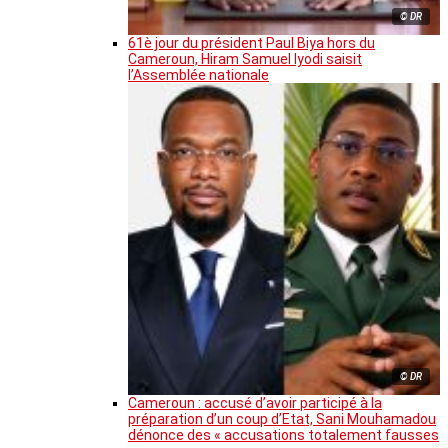
© DR
61è jour du président Paul Biya hors du
Cameroun, Hiram Samuel Iyodi saisit
l’Assemblée nationale
© DR
Cameroun : accusé d’avoir participé à la
préparation d’un coup d’Etat, Sani Mouhamadou
dénonce des « accusations totalement fausses