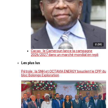
© (DR)
Cacao : le Cameroun lance la campagne
2026/2027 dans un marché mondial en repli
Les plus lus
Pétrole : la SNH et OCTAVIA ENERGY bouclent le CPP du
bloc Bolongo Exploration