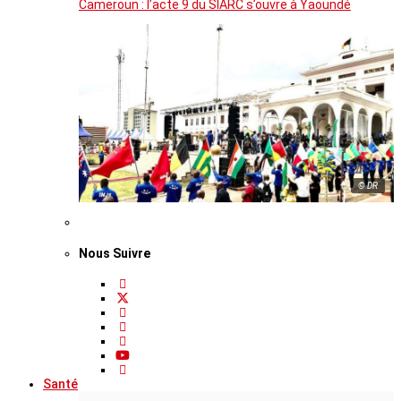
Cameroun : l’acte 9 du SIARC s’ouvre à Yaoundé
© DR
Nous Suivre
Santé