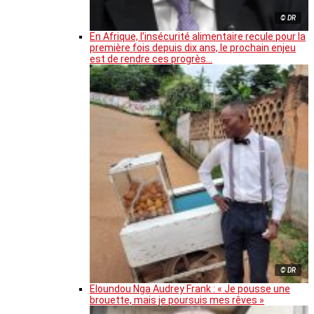
© DR
En Afrique, l’insécurité alimentaire recule pour la
première fois depuis dix ans, le prochain enjeu
est de rendre ces progrès…
© DR
Eloundou Nga Audrey Frank : « Je pousse une
brouette, mais je poursuis mes rêves »