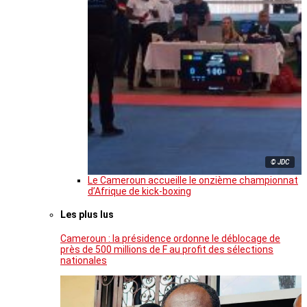
© JDC
Le Cameroun accueille le onzième championnat
d’Afrique de kick-boxing
Les plus lus
Cameroun : la présidence ordonne le déblocage de
près de 500 millions de F au profit des sélections
nationales