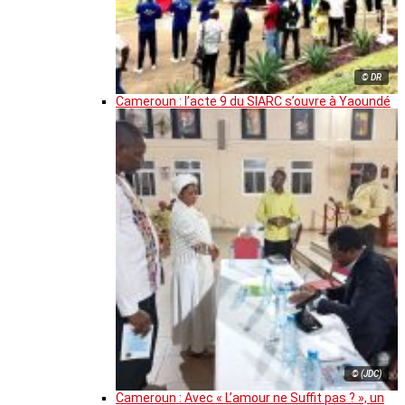
© DR
Cameroun : l’acte 9 du SIARC s’ouvre à Yaoundé
© (JDC)
Cameroun : Avec « L’amour ne Suffit pas ? », un