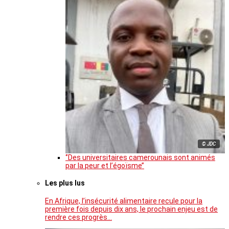
© JDC
‘’Des universitaires camerounais sont animés
par la peur et l’égoïsme’’
Les plus lus
En Afrique, l’insécurité alimentaire recule pour la
première fois depuis dix ans, le prochain enjeu est de
rendre ces progrès…