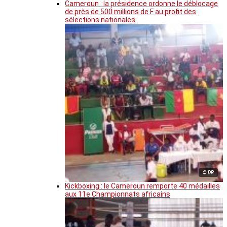
Cameroun : la présidence ordonne le déblocage
de près de 500 millions de F au profit des
sélections nationales
© DR
Kickboxing : le Cameroun remporte 40 médailles
aux 11e Championnats africains