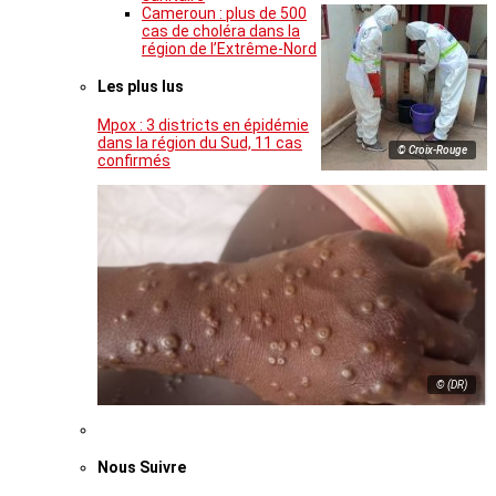
Cameroun : plus de 500
cas de choléra dans la
région de l’Extrême-Nord
Les plus lus
Mpox : 3 districts en épidémie
dans la région du Sud, 11 cas
© Croix-Rouge
confirmés
© (DR)
Nous Suivre