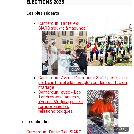
ELECTIONS 2025
Les plus récents
Cameroun : l’acte 9 du
SIARC s’ouvre à Yaoundé
© DR
© (JDC)
Cameroun : Avec « L’amour ne Suffit pas ? », un
prêtre interpelle les couples sur les réalités du
mariage
Cameroun : avec « Les
Tendresses Fauves »,
Yvonne Medjo appelle à
rompre avec les
relations toxiques
Les plus lus
© (JDC)
Cameroun : l’acte 9 du SIARC