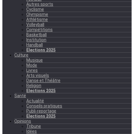
Autres sports
Cyclisme
Olympisme
Athlétisme
Volleyball
Compétitions
Basketball
Institution
Handball
Elections 2025
Culture
Musique
Mode
Livres
Arts visuels
Danse et Théâtre
Religion
Elections 2025
Santé
Actualité
Conseils pratiques
Publi-reportage
Elections 2025
Opinions
Tribune
Idées