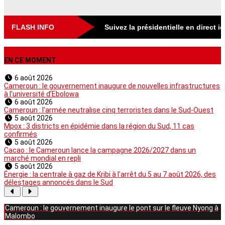
FLASH INFO
Suivez la présidentielle en direct i
EN CE MOMENT
6 août 2026
Cameroun : le gouvernement inaugure de nouvelles infrastructures
à l’université d’Ebolowa
6 août 2026
Cameroun : l’armée neutralise cinq terroristes dans le Sud-Ouest
5 août 2026
Mpox : 3 districts en épidémie dans la région du Sud, 11 cas
confirmés
5 août 2026
Cacao : le Cameroun lance la campagne 2026/2027 dans un
marché mondial en repli
5 août 2026
Énergie : la centrale à gaz de Kribi à l’arrêt du 5 au 7 août 2026, des
délestages annoncés dans le Sud
Cameroun : le gouvernement inaugure le pont sur le fleuve Nyong à
Malombo