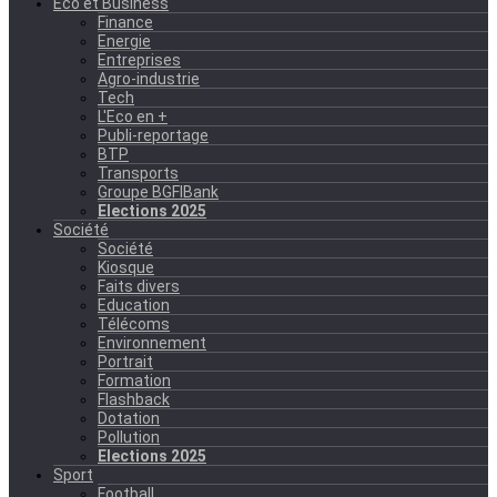
Eco et Business
Finance
Energie
Entreprises
Agro-industrie
Tech
L'Eco en +
Publi-reportage
BTP
Transports
Groupe BGFIBank
Elections 2025
Société
Société
Kiosque
Faits divers
Education
Télécoms
Environnement
Portrait
Formation
Flashback
Dotation
Pollution
Elections 2025
Sport
Football