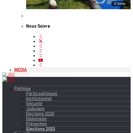
© Xinhua
Nous Suivre
MEDIA
PEOPLE
Politique
Partis politiques
Institutionnel
Sécurité
Judiciaire
Elections 2020
Diplomatie
Prévention
Elections 2025