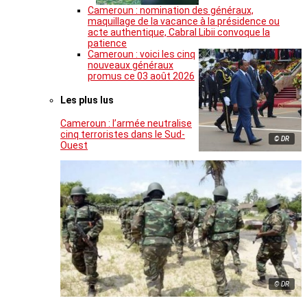
Cameroun : nomination des généraux,
maquillage de la vacance à la présidence ou
acte authentique, Cabral Libii convoque la
patience
Cameroun : voici les cinq
nouveaux généraux
promus ce 03 août 2026
Les plus lus
Cameroun : l’armée neutralise
cinq terroristes dans le Sud-
© DR
Ouest
© DR