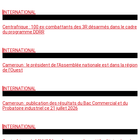
INTERNATIONAL
mardi - 15:39 GMT
Centrafrique : 100 ex-combattants des 3R désarmés dans le cadre
du programme DDRR
INTERNATIONAL
vendredi - 14:20 GMT
Cameroun : le président de l’Assemblée nationale est dans la région
de l’Ouest
INTERNATIONAL
mardi - 06:36 GMT
Cameroun : publication des résultats du Bac Commercial et du
Probatoire industriel ce 21 juillet 2026
INTERNATIONAL
vendredi - 06:59 GMT