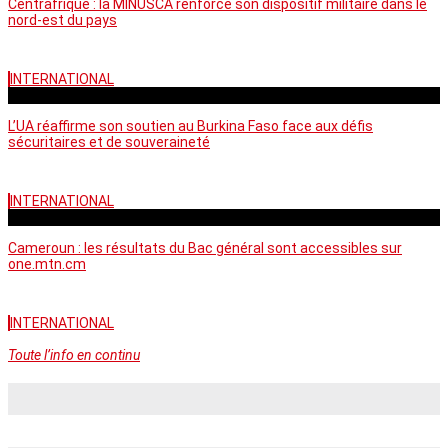
Centrafrique : la MINUSCA renforce son dispositif militaire dans le
nord-est du pays
INTERNATIONAL
vendredi - 06:58 GMT
L’UA réaffirme son soutien au Burkina Faso face aux défis
sécuritaires et de souveraineté
INTERNATIONAL
mercredi - 10:46 GMT
Cameroun : les résultats du Bac général sont accessibles sur
one.mtn.cm
INTERNATIONAL
Toute l’info en continu