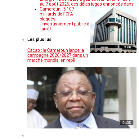
au 7 août 2026, des délestages annoncés dans…
Cameroun : 5 107
milliards de FCFA
bloqués,
l’investissement public à
l’arrêt
Les plus lus
© DR
Cacao : le Cameroun lance la
campagne 2026/2027 dans un
marché mondial en repli
© (DR)