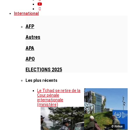
International
AFP
Autres
APA
APO
ELECTIONS 2025
Les plus récents
Le Tchad se retire de la
Cour pénale
internationale
(ministère)
© Xinhua