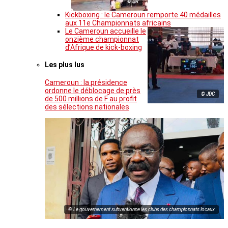
© DR
Kickboxing : le Cameroun remporte 40 médailles
aux 11e Championnats africains
Le Cameroun accueille le
onzième championnat
d’Afrique de kick-boxing
Les plus lus
Cameroun : la présidence
ordonne le déblocage de près
© JDC
de 500 millions de F au profit
des sélections nationales
© Le gouvernement subventionne les clubs des championnats locaux