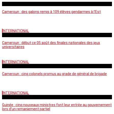
mercredi - 11:11 GMT
Cameroun : des galons remis à 109 élèves gendarmes à l’Est
INTERNATIONAL
mercredi - 10:50 GMT
Cameroun : début ce 05 août des finales nationales des jeux
universitaires
INTERNATIONAL
lundi - 16:32 GMT
Cameroun : cinq colonels promus au grade de général de brigade
INTERNATIONAL
mardi - 15:43 GMT
Guinée : cinq nouveaux ministres font leur entrée au gouvernement
lors d’un remaniement partiel