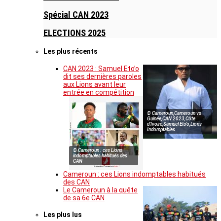
Spécial CAN 2023
ELECTIONS 2025
Les plus récents
CAN 2023 : Samuel Eto’o
dit ses dernières paroles
aux Lions avant leur
entrée en compétition
© Cameroun,Cameroun vs
Guinée,CAN 2023,Côte
d’Ivoire,Samuel Eto’o,Lions
Indomptables
© Cameroun : ces Lions
indomptables habitués des
CAN
Cameroun : ces Lions indomptables habitués
des CAN
Le Cameroun à la quête
de sa 6e CAN
Les plus lus