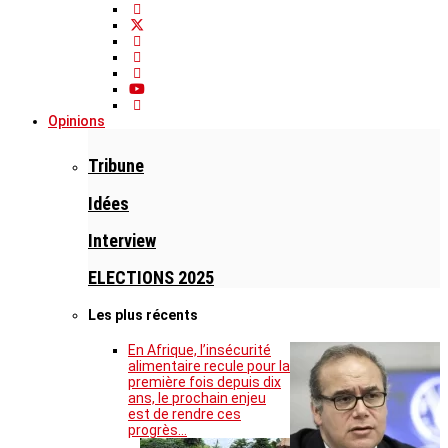
Opinions
Tribune
Idées
Interview
ELECTIONS 2025
Les plus récents
En Afrique, l’insécurité
alimentaire recule pour la
première fois depuis dix
ans, le prochain enjeu
est de rendre ces
progrès…