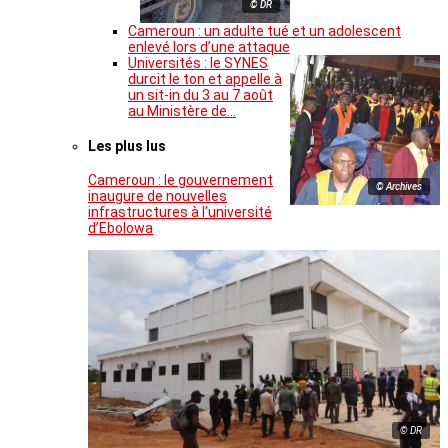
© DR
Cameroun : un adulte tué et un adolescent
enlevé lors d’une attaque
Universités : le SYNES
durcit le ton et appelle à
un sit-in du 3 au 7 août
au Ministère de…
Les plus lus
Cameroun : le gouvernement
© Archives
inaugure de nouvelles
infrastructures à l’université
d’Ebolowa
© DR