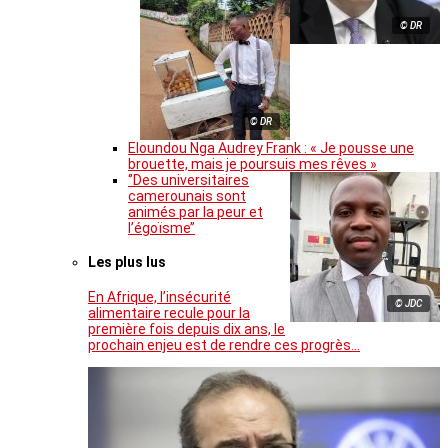
© DR
© DR
Eloundou Nga Audrey Frank : « Je pousse une
brouette, mais je poursuis mes rêves »
‘’Des universitaires
camerounais sont
animés par la peur et
l’égoïsme’’
Les plus lus
En Afrique, l’insécurité
© JDC
alimentaire recule pour la
première fois depuis dix ans, le
prochain enjeu est de rendre ces progrès…