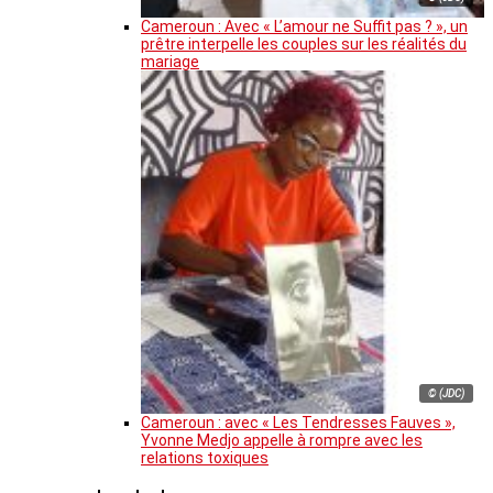
Cameroun : Avec « L’amour ne Suffit pas ? », un
prêtre interpelle les couples sur les réalités du
mariage
© (JDC)
Cameroun : avec « Les Tendresses Fauves »,
Yvonne Medjo appelle à rompre avec les
relations toxiques