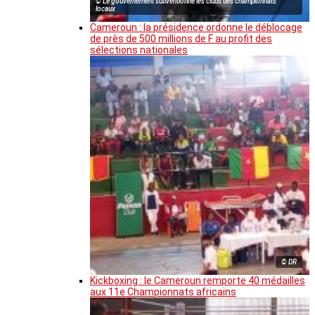
© Le gouvernement subventionne les clubs des championnats
locaux
Cameroun : la présidence ordonne le déblocage
de près de 500 millions de F au profit des
sélections nationales
© DR
Kickboxing : le Cameroun remporte 40 médailles
aux 11e Championnats africains