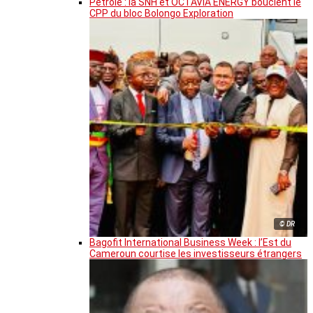
Pétrole : la SNH et OCTAVIA ENERGY bouclent le
CPP du bloc Bolongo Exploration
© DR
Bagofit International Business Week : l’Est du
Cameroun courtise les investisseurs étrangers