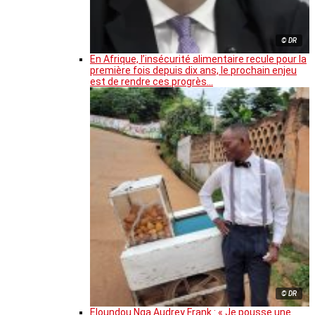
© DR
En Afrique, l’insécurité alimentaire recule pour la
première fois depuis dix ans, le prochain enjeu
est de rendre ces progrès…
© DR
Eloundou Nga Audrey Frank : « Je pousse une