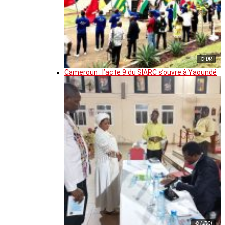
© DR
Cameroun : l’acte 9 du SIARC s’ouvre à Yaoundé
© (JDC)