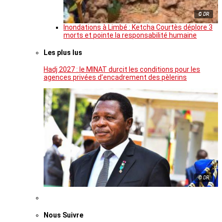
© DR
Inondations à Limbé : Ketcha Courtès déplore 3
morts et pointe la responsabilité humaine
Les plus lus
Hadj 2027 : le MINAT durcit les conditions pour les
agences privées d’encadrement des pèlerins
© DR
Nous Suivre