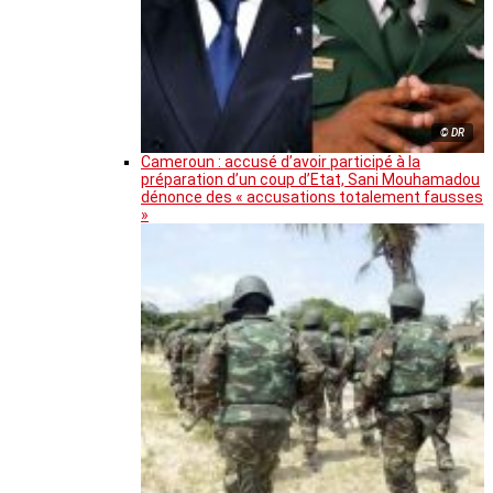
© DR
Cameroun : accusé d’avoir participé à la
préparation d’un coup d’Etat, Sani Mouhamadou
dénonce des « accusations totalement fausses
»