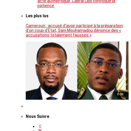
acte authentique, Cabral Libii convoque la
patience
Les plus lus
Cameroun : accusé d’avoir participé à la préparation
d’un coup d’Etat, Sani Mouhamadou dénonce des «
accusations totalement fausses »
© DR
Nous Suivre