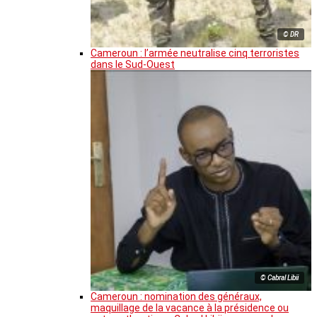
© DR
Cameroun : l’armée neutralise cinq terroristes
dans le Sud-Ouest
© Cabral Libii
Cameroun : nomination des généraux,
maquillage de la vacance à la présidence ou