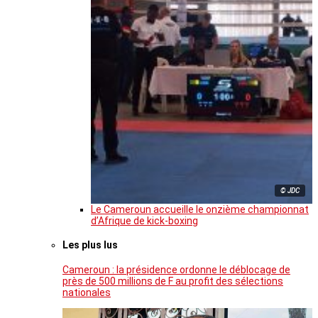
© JDC
Le Cameroun accueille le onzième championnat
d’Afrique de kick-boxing
Les plus lus
Cameroun : la présidence ordonne le déblocage de
près de 500 millions de F au profit des sélections
nationales