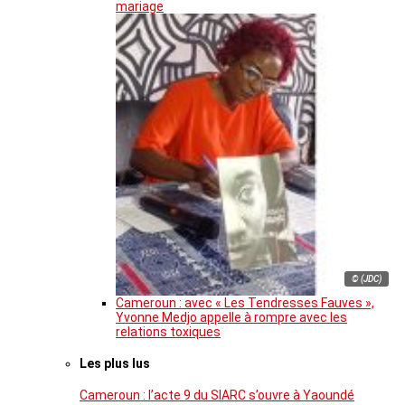
mariage
© (JDC)
Cameroun : avec « Les Tendresses Fauves »,
Yvonne Medjo appelle à rompre avec les
relations toxiques
Les plus lus
Cameroun : l’acte 9 du SIARC s’ouvre à Yaoundé