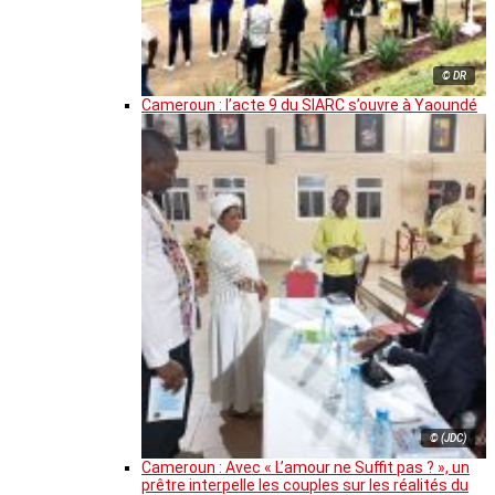
© DR
Cameroun : l’acte 9 du SIARC s’ouvre à Yaoundé
© (JDC)
Cameroun : Avec « L’amour ne Suffit pas ? », un
prêtre interpelle les couples sur les réalités du