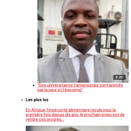
© JDC
‘’Des universitaires camerounais sont animés
par la peur et l’égoïsme’’
Les plus lus
En Afrique, l’insécurité alimentaire recule pour la
première fois depuis dix ans, le prochain enjeu est de
rendre ces progrès…