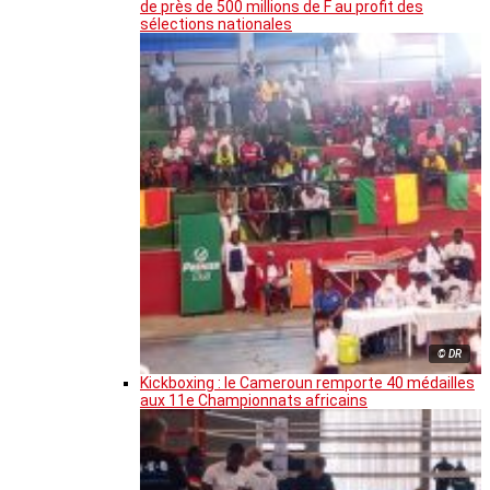
de près de 500 millions de F au profit des
sélections nationales
© DR
Kickboxing : le Cameroun remporte 40 médailles
aux 11e Championnats africains