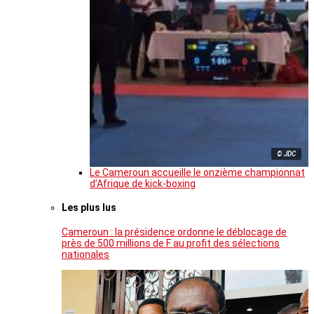
© JDC
Le Cameroun accueille le onzième championnat
d’Afrique de kick-boxing
Les plus lus
Cameroun : la présidence ordonne le déblocage de
près de 500 millions de F au profit des sélections
nationales