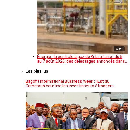
© DR
Énergie : la centrale à gaz de Kribi à l’arrêt du 5
au 7 août 2026, des délestages annoncés dans…
Les plus lus
Bagofit International Business Week : l’Est du
Cameroun courtise les investisseurs étrangers