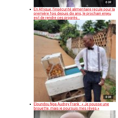
© DR
En Afrique, l’insécurité alimentaire recule pour la
première fois depuis dix ans, le prochain enjeu
est de rendre ces progrès…
© DR
Eloundou Nga Audrey Frank : « Je pousse une
brouette, mais je poursuis mes rêves »