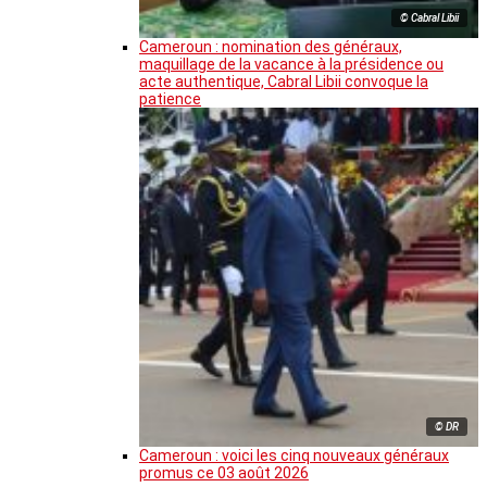
© Cabral Libii
Cameroun : nomination des généraux,
maquillage de la vacance à la présidence ou
acte authentique, Cabral Libii convoque la
patience
© DR
Cameroun : voici les cinq nouveaux généraux
promus ce 03 août 2026