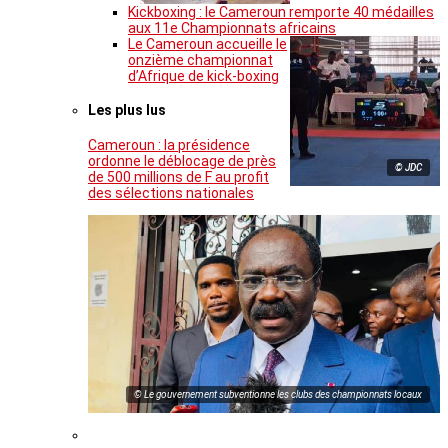
Kickboxing : le Cameroun remporte 40 médailles
aux 11e Championnats africains
Le Cameroun accueille le
onzième championnat
d’Afrique de kick-boxing
Les plus lus
Cameroun : la présidence
ordonne le déblocage de près
© JDC
de 500 millions de F au profit
des sélections nationales
© Le gouvernement subventionne les clubs des championnats locaux