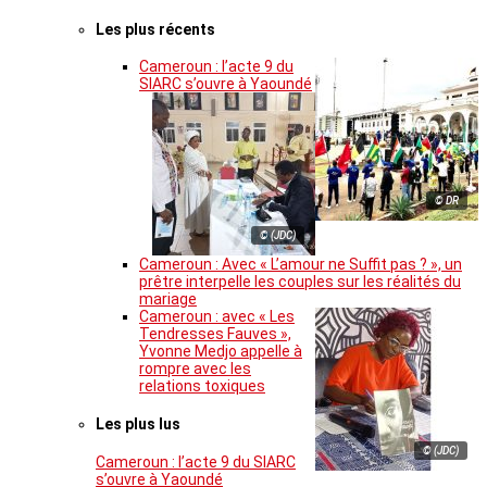
Les plus récents
Cameroun : l’acte 9 du
SIARC s’ouvre à Yaoundé
© DR
© (JDC)
Cameroun : Avec « L’amour ne Suffit pas ? », un
prêtre interpelle les couples sur les réalités du
mariage
Cameroun : avec « Les
Tendresses Fauves »,
Yvonne Medjo appelle à
rompre avec les
relations toxiques
Les plus lus
© (JDC)
Cameroun : l’acte 9 du SIARC
s’ouvre à Yaoundé