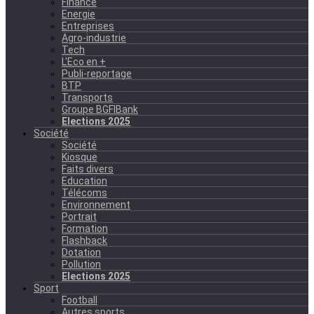
Finance
Energie
Entreprises
Agro-industrie
Tech
L'Eco en +
Publi-reportage
BTP
Transports
Groupe BGFIBank
Elections 2025
Société
Société
Kiosque
Faits divers
Education
Télécoms
Environnement
Portrait
Formation
Flashback
Dotation
Pollution
Elections 2025
Sport
Football
Autres sports