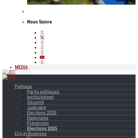
Nous Suivre
MEDIA
PEOPLE
Politique
Partis politiques
Institutionnel
Sécurité
Judiciaire
Elections 2020
Diplomatie
Prévention
Elections 2025
Eco et Business