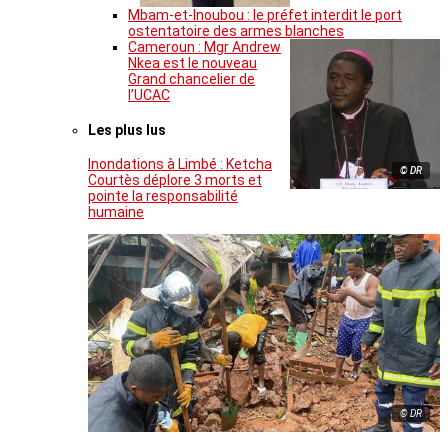
Mbam-et-Inoubou : le préfet interdit le port
ostentatoire des armes blanches
Cameroun : Mgr Andrew
Nkea est le nouveau
Grand chancelier de
l’UCAC
Les plus lus
Inondations à Limbé : Ketcha
© DR
Courtès déplore 3 morts et
pointe la responsabilité
humaine
© DR