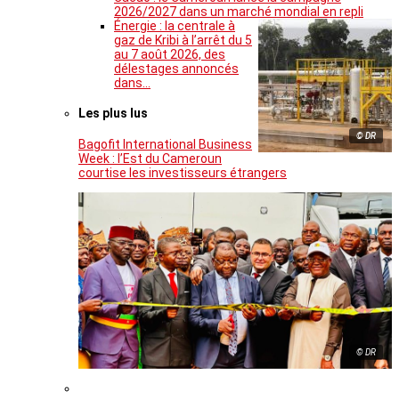
2026/2027 dans un marché mondial en repli
Énergie : la centrale à
gaz de Kribi à l’arrêt du 5
au 7 août 2026, des
délestages annoncés
dans…
Les plus lus
© DR
Bagofit International Business
Week : l’Est du Cameroun
courtise les investisseurs étrangers
© DR