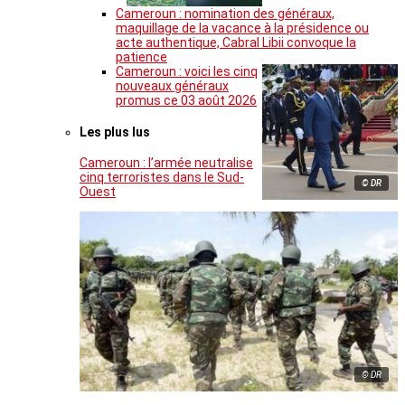
Cameroun : nomination des généraux,
maquillage de la vacance à la présidence ou
acte authentique, Cabral Libii convoque la
patience
Cameroun : voici les cinq
nouveaux généraux
promus ce 03 août 2026
Les plus lus
Cameroun : l’armée neutralise
cinq terroristes dans le Sud-
© DR
Ouest
© DR