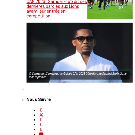
CAN 2023 : Samuel Eto’o dit ses
dernières paroles aux Lions
avant leur entrée en
compétition
© Cameroun,Cameroun vs Guinée,CAN 2023,Côte d’Ivoire,Samuel Eto’o,Lions
Indomptables
Nous Suivre