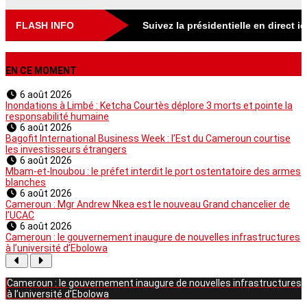
FLASH INFO
Suivez la présidentielle en direct i
EN CE MOMENT
6 août 2026
Inondations à Limbé : Ketcha Courtès déplore 3 morts et pointe la
responsabilité humaine
6 août 2026
Bagofit International Business Week : l’Est du Cameroun courtise
les investisseurs étrangers
6 août 2026
Mbam-et-Inoubou : le préfet interdit le port ostentatoire des armes
blanches
6 août 2026
Cameroun : Mgr Andrew Nkea est le nouveau Grand chancelier de
l’UCAC
6 août 2026
Cameroun : le gouvernement inaugure de nouvelles infrastructures
à l’université d’Ebolowa
Cameroun : le gouvernement inaugure de nouvelles infrastructures
à l’université d’Ebolowa