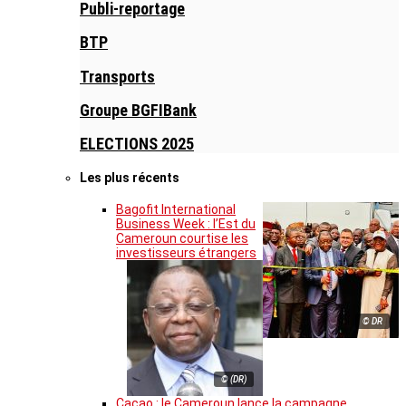
Publi-reportage
BTP
Transports
Groupe BGFIBank
ELECTIONS 2025
Les plus récents
Bagofit International
Business Week : l’Est du
Cameroun courtise les
investisseurs étrangers
© DR
© (DR)
Cacao : le Cameroun lance la campagne