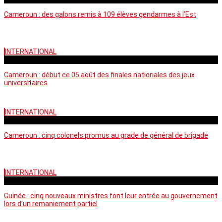
Cameroun : des galons remis à 109 élèves gendarmes à l’Est
INTERNATIONAL
mercredi - 10:50 GMT
Cameroun : début ce 05 août des finales nationales des jeux
universitaires
INTERNATIONAL
lundi - 16:32 GMT
Cameroun : cinq colonels promus au grade de général de brigade
INTERNATIONAL
mardi - 15:43 GMT
Guinée : cinq nouveaux ministres font leur entrée au gouvernement
lors d’un remaniement partiel