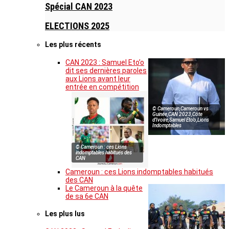
Spécial CAN 2023
ELECTIONS 2025
Les plus récents
CAN 2023 : Samuel Eto’o
dit ses dernières paroles
aux Lions avant leur
entrée en compétition
© Cameroun,Cameroun vs
Guinée,CAN 2023,Côte
d’Ivoire,Samuel Eto’o,Lions
Indomptables
© Cameroun : ces Lions
indomptables habitués des
CAN
Cameroun : ces Lions indomptables habitués
des CAN
Le Cameroun à la quête
de sa 6e CAN
Les plus lus