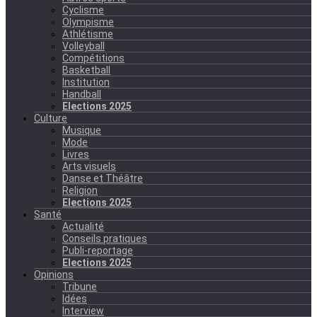
Cyclisme
Olympisme
Athlétisme
Volleyball
Compétitions
Basketball
Institution
Handball
Elections 2025
Culture
Musique
Mode
Livres
Arts visuels
Danse et Théâtre
Religion
Elections 2025
Santé
Actualité
Conseils pratiques
Publi-reportage
Elections 2025
Opinions
Tribune
Idées
Interview