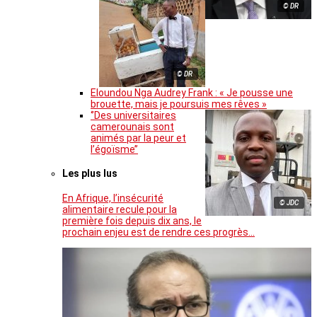
© DR
© DR
Eloundou Nga Audrey Frank : « Je pousse une
brouette, mais je poursuis mes rêves »
‘’Des universitaires
camerounais sont
animés par la peur et
l’égoïsme’’
Les plus lus
En Afrique, l’insécurité
© JDC
alimentaire recule pour la
première fois depuis dix ans, le
prochain enjeu est de rendre ces progrès…