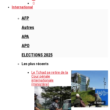
International
AFP
Autres
APA
APO
ELECTIONS 2025
Les plus récents
Le Tchad se retire de la
Cour pénale
internationale
(ministère)
© Xinhua