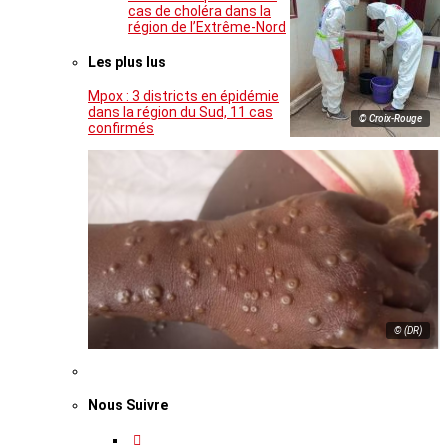
cas de choléra dans la
région de l’Extrême-Nord
Les plus lus
Mpox : 3 districts en épidémie
dans la région du Sud, 11 cas
© Croix-Rouge
confirmés
© (DR)
Nous Suivre