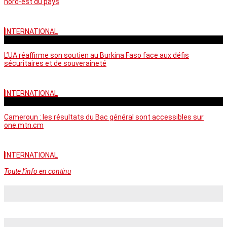
nord-est du pays
INTERNATIONAL
vendredi - 06:58 GMT
L’UA réaffirme son soutien au Burkina Faso face aux défis
sécuritaires et de souveraineté
INTERNATIONAL
mercredi - 10:46 GMT
Cameroun : les résultats du Bac général sont accessibles sur
one.mtn.cm
INTERNATIONAL
Toute l’info en continu