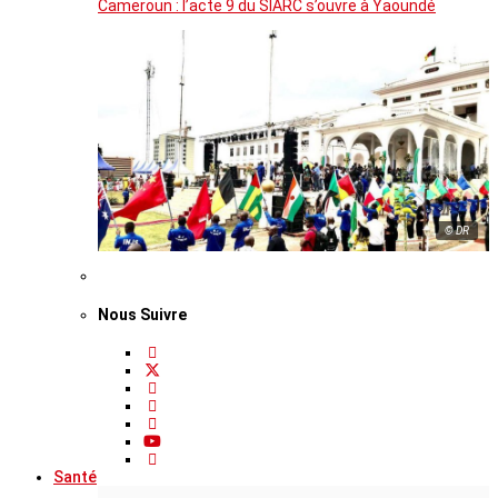
Cameroun : l’acte 9 du SIARC s’ouvre à Yaoundé
© DR
Nous Suivre
Santé