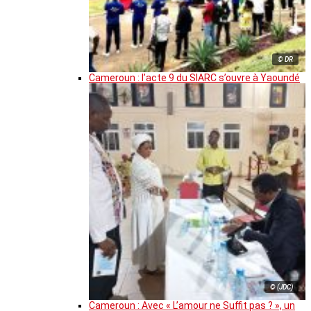
© DR
Cameroun : l’acte 9 du SIARC s’ouvre à Yaoundé
© (JDC)
Cameroun : Avec « L’amour ne Suffit pas ? », un