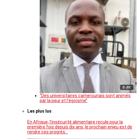
© JDC
‘’Des universitaires camerounais sont animés
par la peur et l’égoïsme’’
Les plus lus
En Afrique, l’insécurité alimentaire recule pour la
première fois depuis dix ans, le prochain enjeu est de
rendre ces progrès…