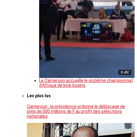
© JDC
Le Cameroun accueille le onzième championnat
d’Afrique de kick-boxing
Les plus lus
Cameroun : la présidence ordonne le déblocage de
près de 500 millions de F au profit des sélections
nationales