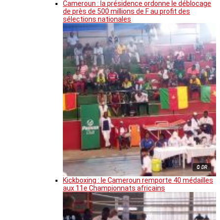
Cameroun : la présidence ordonne le déblocage
de près de 500 millions de F au profit des
sélections nationales
© DR
Kickboxing : le Cameroun remporte 40 médailles
aux 11e Championnats africains