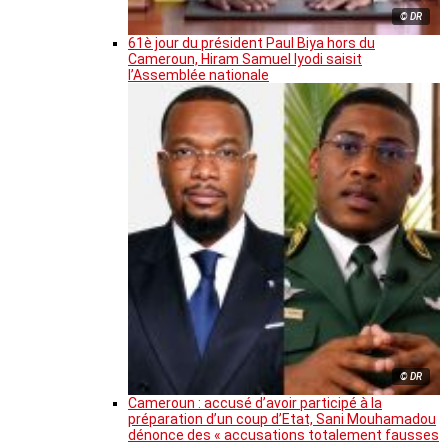
© DR
61è jour du président Paul Biya hors du
Cameroun, Hiram Samuel Iyodi saisit
l’Assemblée nationale
© DR
Cameroun : accusé d’avoir participé à la
préparation d’un coup d’Etat, Sani Mouhamadou
dénonce des « accusations totalement fausses