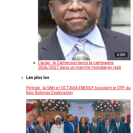
© (DR)
Cacao : le Cameroun lance la campagne
2026/2027 dans un marché mondial en repli
Les plus lus
Pétrole : la SNH et OCTAVIA ENERGY bouclent le CPP du
bloc Bolongo Exploration