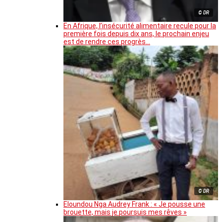
© DR
En Afrique, l’insécurité alimentaire recule pour la
première fois depuis dix ans, le prochain enjeu
est de rendre ces progrès…
© DR
Eloundou Nga Audrey Frank : « Je pousse une
brouette, mais je poursuis mes rêves »