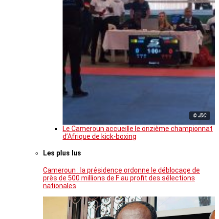
© JDC
Le Cameroun accueille le onzième championnat
d’Afrique de kick-boxing
Les plus lus
Cameroun : la présidence ordonne le déblocage de
près de 500 millions de F au profit des sélections
nationales