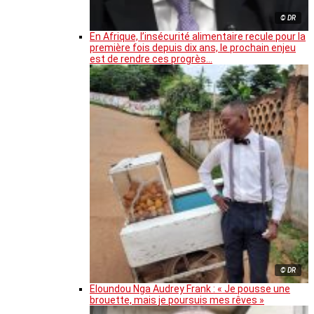
© DR
En Afrique, l’insécurité alimentaire recule pour la
première fois depuis dix ans, le prochain enjeu
est de rendre ces progrès…
© DR
Eloundou Nga Audrey Frank : « Je pousse une
brouette, mais je poursuis mes rêves »