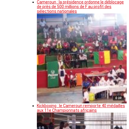
Cameroun : la présidence ordonne le déblocage
de près de 500 millions de F au profit des
sélections nationales
© DR
Kickboxing : le Cameroun remporte 40 médailles
aux 11e Championnats africains