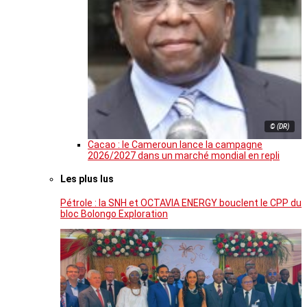
© (DR)
Cacao : le Cameroun lance la campagne
2026/2027 dans un marché mondial en repli
Les plus lus
Pétrole : la SNH et OCTAVIA ENERGY bouclent le CPP du
bloc Bolongo Exploration