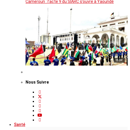
Cameroun : l’acte 9 du SIARC s’ouvre à Yaoundé
© DR
Nous Suivre
Santé