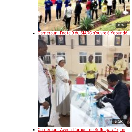
© DR
Cameroun : l’acte 9 du SIARC s’ouvre à Yaoundé
© (JDC)
Cameroun : Avec « L’amour ne Suffit pas ? », un