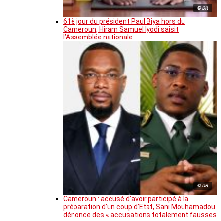
© DR
61è jour du président Paul Biya hors du
Cameroun, Hiram Samuel Iyodi saisit
l’Assemblée nationale
© DR
Cameroun : accusé d’avoir participé à la
préparation d’un coup d’Etat, Sani Mouhamadou
dénonce des « accusations totalement fausses