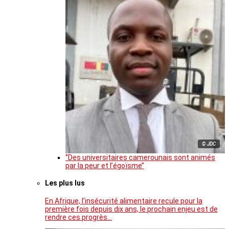
© JDC
‘’Des universitaires camerounais sont animés
par la peur et l’égoïsme’’
Les plus lus
En Afrique, l’insécurité alimentaire recule pour la
première fois depuis dix ans, le prochain enjeu est de
rendre ces progrès…