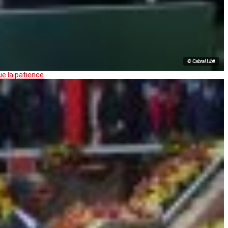
© Cabral Libii
ue la patience