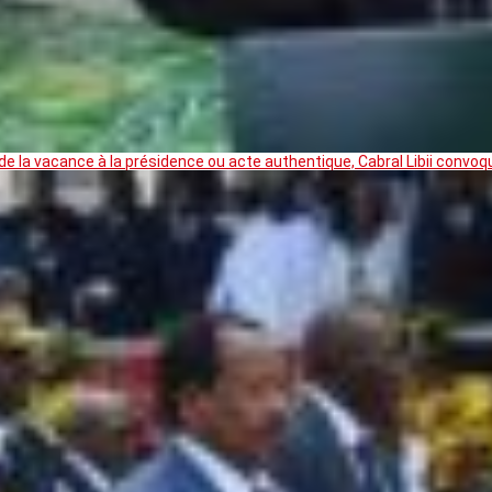
 la vacance à la présidence ou acte authentique, Cabral Libii convoq