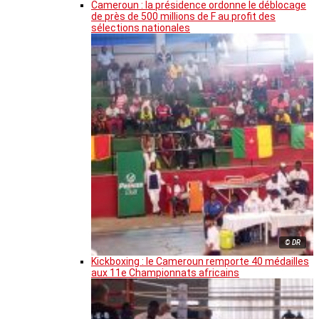
Cameroun : la présidence ordonne le déblocage
de près de 500 millions de F au profit des
sélections nationales
© DR
Kickboxing : le Cameroun remporte 40 médailles
aux 11e Championnats africains