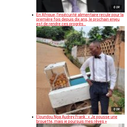
© DR
En Afrique, l’insécurité alimentaire recule pour la
première fois depuis dix ans, le prochain enjeu
est de rendre ces progrès…
© DR
Eloundou Nga Audrey Frank : « Je pousse une
brouette, mais je poursuis mes rêves »