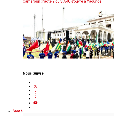
Cameroun : l’acte 9 du SIARC s’ouvre à Yaoundé
© DR
Nous Suivre
Santé