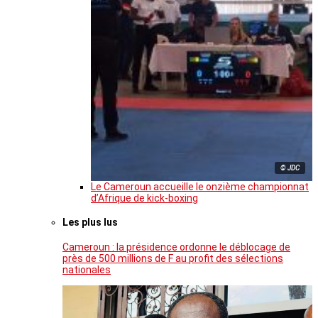
© JDC
Le Cameroun accueille le onzième championnat
d’Afrique de kick-boxing
Les plus lus
Cameroun : la présidence ordonne le déblocage de
près de 500 millions de F au profit des sélections
nationales