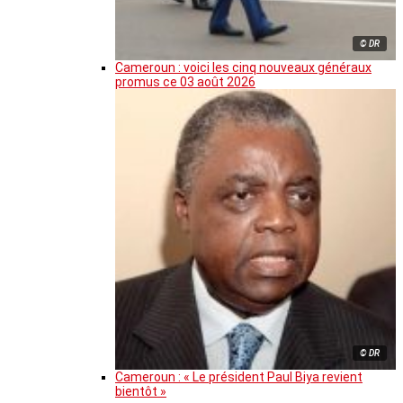
© DR
Cameroun : voici les cinq nouveaux généraux
promus ce 03 août 2026
© DR
Cameroun : « Le président Paul Biya revient
bientôt »