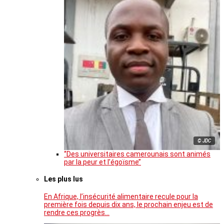
© JDC
‘’Des universitaires camerounais sont animés
par la peur et l’égoïsme’’
Les plus lus
En Afrique, l’insécurité alimentaire recule pour la
première fois depuis dix ans, le prochain enjeu est de
rendre ces progrès…