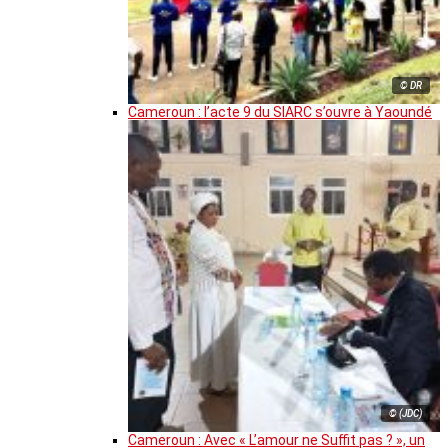
© DR
Cameroun : l’acte 9 du SIARC s’ouvre à Yaoundé
© (JDC)
Cameroun : Avec « L’amour ne Suffit pas ? », un