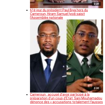
© DR
61è jour du président Paul Biya hors du
Cameroun, Hiram Samuel Iyodi saisit
l’Assemblée nationale
© DR
Cameroun : accusé d’avoir participé à la
préparation d’un coup d’Etat, Sani Mouhamadou
dénonce des « accusations totalement fausses