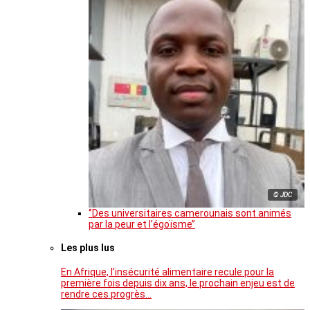
© JDC
‘’Des universitaires camerounais sont animés
par la peur et l’égoïsme’’
Les plus lus
En Afrique, l’insécurité alimentaire recule pour la
première fois depuis dix ans, le prochain enjeu est de
rendre ces progrès…