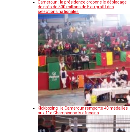
Cameroun : la présidence ordonne le déblocage
de près de 500 millions de F au profit des
sélections nationales
© DR
Kickboxing : le Cameroun remporte 40 médailles
aux 11e Championnats africains