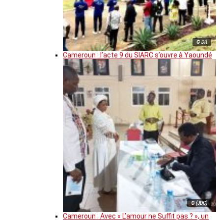
© DR
Cameroun : l’acte 9 du SIARC s’ouvre à Yaoundé
© (JDC)
Cameroun : Avec « L’amour ne Suffit pas ? », un