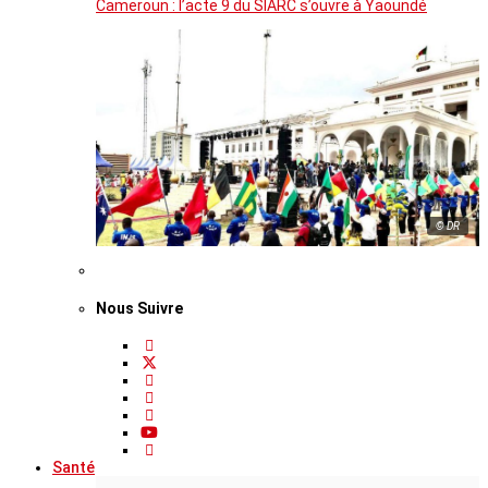
Cameroun : l’acte 9 du SIARC s’ouvre à Yaoundé
© DR
Nous Suivre
Santé