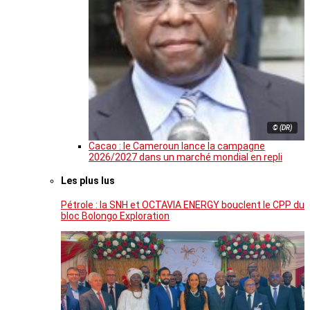
© (DR)
Cacao : le Cameroun lance la campagne
2026/2027 dans un marché mondial en repli
Les plus lus
Pétrole : la SNH et OCTAVIA ENERGY bouclent le CPP du
bloc Bolongo Exploration