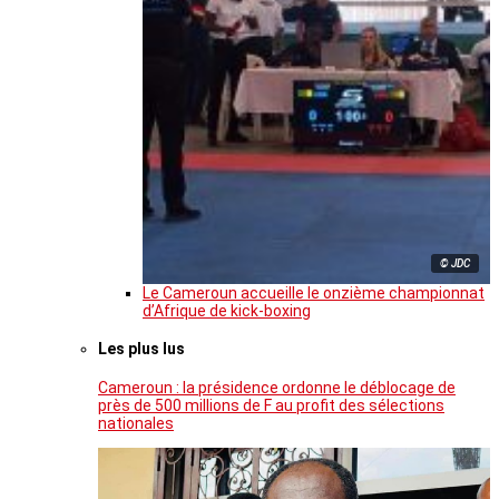
© JDC
Le Cameroun accueille le onzième championnat
d’Afrique de kick-boxing
Les plus lus
Cameroun : la présidence ordonne le déblocage de
près de 500 millions de F au profit des sélections
nationales