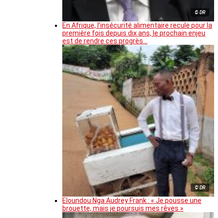
© DR
En Afrique, l’insécurité alimentaire recule pour la
première fois depuis dix ans, le prochain enjeu
est de rendre ces progrès…
© DR
Eloundou Nga Audrey Frank : « Je pousse une
brouette, mais je poursuis mes rêves »