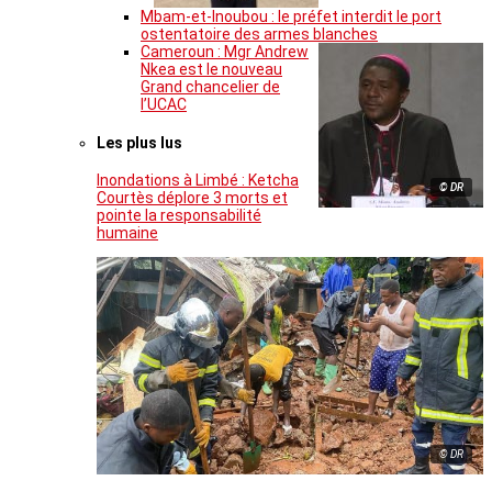
Mbam-et-Inoubou : le préfet interdit le port
ostentatoire des armes blanches
Cameroun : Mgr Andrew
Nkea est le nouveau
Grand chancelier de
l’UCAC
Les plus lus
Inondations à Limbé : Ketcha
© DR
Courtès déplore 3 morts et
pointe la responsabilité
humaine
© DR