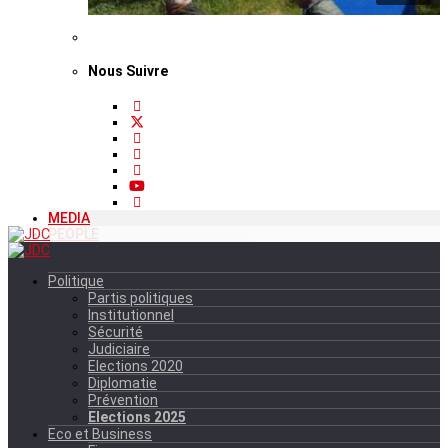
Nous Suivre
MEDIA
PEOPLE
Politique
Partis politiques
Institutionnel
Sécurité
Judiciaire
Elections 2020
Diplomatie
Prévention
Elections 2025
Eco et Business