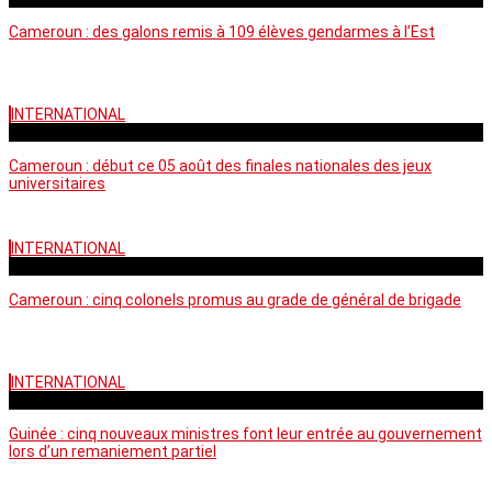
Cameroun : des galons remis à 109 élèves gendarmes à l’Est
INTERNATIONAL
mercredi - 10:50 GMT
Cameroun : début ce 05 août des finales nationales des jeux
universitaires
INTERNATIONAL
lundi - 16:32 GMT
Cameroun : cinq colonels promus au grade de général de brigade
INTERNATIONAL
mardi - 15:43 GMT
Guinée : cinq nouveaux ministres font leur entrée au gouvernement
lors d’un remaniement partiel