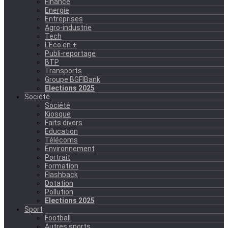
Finance
Energie
Entreprises
Agro-industrie
Tech
L'Eco en +
Publi-reportage
BTP
Transports
Groupe BGFIBank
Elections 2025
Société
Société
Kiosque
Faits divers
Education
Télécoms
Environnement
Portrait
Formation
Flashback
Dotation
Pollution
Elections 2025
Sport
Football
Autres sports