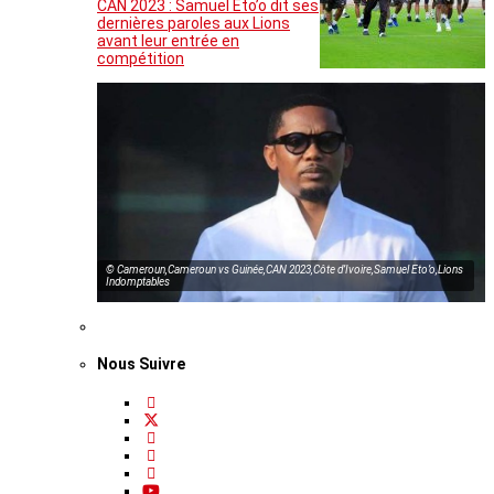
CAN 2023 : Samuel Eto’o dit ses
dernières paroles aux Lions
avant leur entrée en
compétition
© Cameroun,Cameroun vs Guinée,CAN 2023,Côte d’Ivoire,Samuel Eto’o,Lions
Indomptables
Nous Suivre