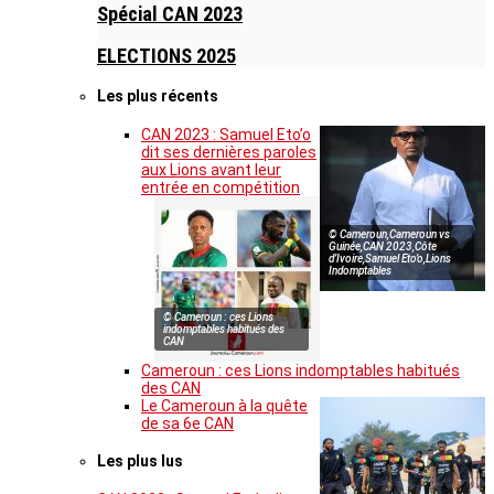
Spécial CAN 2023
ELECTIONS 2025
Les plus récents
CAN 2023 : Samuel Eto’o
dit ses dernières paroles
aux Lions avant leur
entrée en compétition
© Cameroun,Cameroun vs
Guinée,CAN 2023,Côte
d’Ivoire,Samuel Eto’o,Lions
Indomptables
© Cameroun : ces Lions
indomptables habitués des
CAN
Cameroun : ces Lions indomptables habitués
des CAN
Le Cameroun à la quête
de sa 6e CAN
Les plus lus