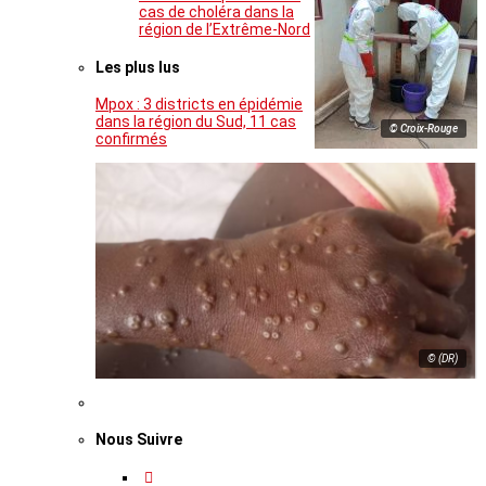
cas de choléra dans la
région de l’Extrême-Nord
Les plus lus
Mpox : 3 districts en épidémie
dans la région du Sud, 11 cas
© Croix-Rouge
confirmés
© (DR)
Nous Suivre