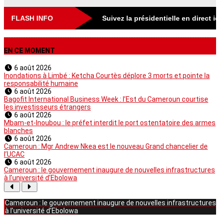
FLASH INFO
Suivez la présidentielle en direct i
EN CE MOMENT
6 août 2026
Inondations à Limbé : Ketcha Courtès déplore 3 morts et pointe la
responsabilité humaine
6 août 2026
Bagofit International Business Week : l’Est du Cameroun courtise
les investisseurs étrangers
6 août 2026
Mbam-et-Inoubou : le préfet interdit le port ostentatoire des armes
blanches
6 août 2026
Cameroun : Mgr Andrew Nkea est le nouveau Grand chancelier de
l’UCAC
6 août 2026
Cameroun : le gouvernement inaugure de nouvelles infrastructures
à l’université d’Ebolowa
Cameroun : le gouvernement inaugure de nouvelles infrastructures
à l’université d’Ebolowa