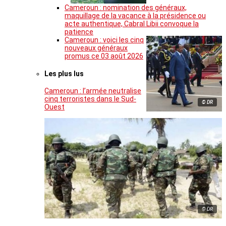
Cameroun : nomination des généraux,
maquillage de la vacance à la présidence ou
acte authentique, Cabral Libii convoque la
patience
Cameroun : voici les cinq
nouveaux généraux
promus ce 03 août 2026
Les plus lus
Cameroun : l’armée neutralise
cinq terroristes dans le Sud-
© DR
Ouest
© DR