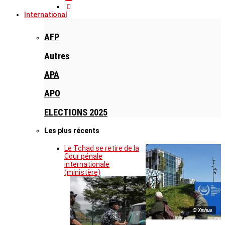
International
AFP
Autres
APA
APO
ELECTIONS 2025
Les plus récents
Le Tchad se retire de la
Cour pénale
internationale
(ministère)
© Xinhua