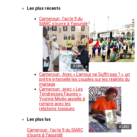
Les plus récents
Cameroun : l’acte 9 du
SIARC s’ouvre à Yaoundé
© DR
© (JDC)
Cameroun : Avec « L’amour ne Suffit pas ? », un
prêtre interpelle les couples sur les réalités du
mariage
Cameroun : avec « Les
Tendresses Fauves »,
Yvonne Medjo appelle à
rompre avec les
relations toxiques
Les plus lus
© (JDC)
Cameroun : l’acte 9 du SIARC
s’ouvre à Yaoundé