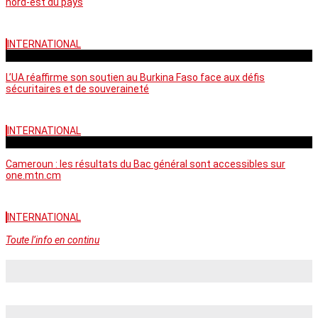
nord-est du pays
INTERNATIONAL
vendredi - 06:58 GMT
L’UA réaffirme son soutien au Burkina Faso face aux défis
sécuritaires et de souveraineté
INTERNATIONAL
mercredi - 10:46 GMT
Cameroun : les résultats du Bac général sont accessibles sur
one.mtn.cm
INTERNATIONAL
Toute l’info en continu