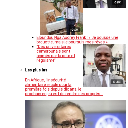
© DR
© DR
Eloundou Nga Audrey Frank : « Je pousse une
brouette, mais je poursuis mes rêves »
‘’Des universitaires
camerounais sont
animés par la peur et
l’égoïsme’’
Les plus lus
En Afrique, l’insécurité
© JDC
alimentaire recule pour la
première fois depuis dix ans, le
prochain enjeu est de rendre ces progrès…