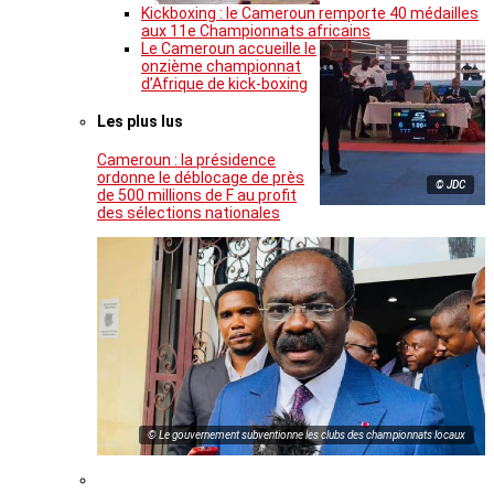
Kickboxing : le Cameroun remporte 40 médailles
aux 11e Championnats africains
Le Cameroun accueille le
onzième championnat
d’Afrique de kick-boxing
Les plus lus
Cameroun : la présidence
ordonne le déblocage de près
© JDC
de 500 millions de F au profit
des sélections nationales
© Le gouvernement subventionne les clubs des championnats locaux