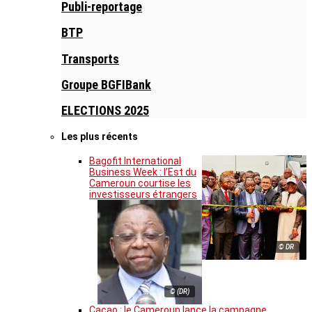
Publi-reportage
BTP
Transports
Groupe BGFIBank
ELECTIONS 2025
Les plus récents
Bagofit International
Business Week : l’Est du
Cameroun courtise les
investisseurs étrangers
© DR
© (DR)
Cacao : le Cameroun lance la campagne