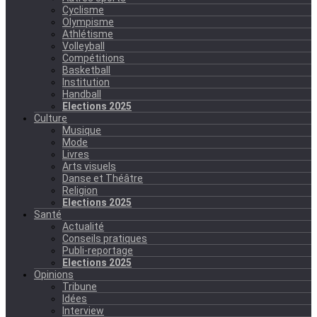
Cyclisme
Olympisme
Athlétisme
Volleyball
Compétitions
Basketball
Institution
Handball
Elections 2025
Culture
Musique
Mode
Livres
Arts visuels
Danse et Théâtre
Religion
Elections 2025
Santé
Actualité
Conseils pratiques
Publi-reportage
Elections 2025
Opinions
Tribune
Idées
Interview