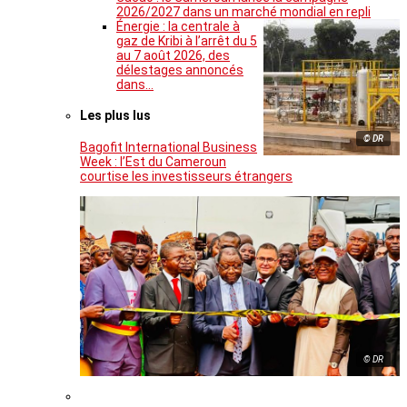
2026/2027 dans un marché mondial en repli
Énergie : la centrale à
gaz de Kribi à l’arrêt du 5
au 7 août 2026, des
délestages annoncés
dans…
Les plus lus
© DR
Bagofit International Business
Week : l’Est du Cameroun
courtise les investisseurs étrangers
© DR