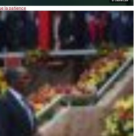
© Cabral Libii
ue la patience