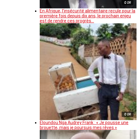
© DR
En Afrique, l’insécurité alimentaire recule pour la
première fois depuis dix ans, le prochain enjeu
est de rendre ces progrès…
© DR
Eloundou Nga Audrey Frank : « Je pousse une
brouette, mais je poursuis mes rêves »