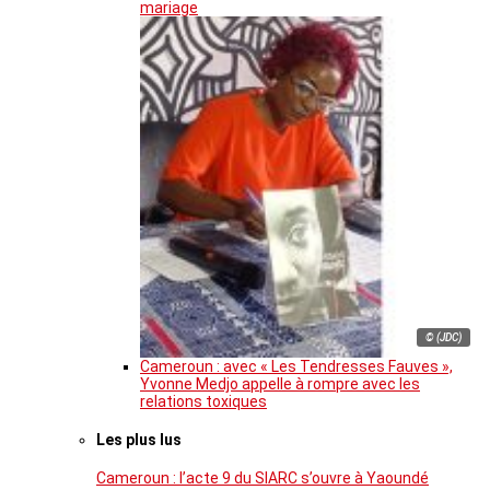
mariage
© (JDC)
Cameroun : avec « Les Tendresses Fauves »,
Yvonne Medjo appelle à rompre avec les
relations toxiques
Les plus lus
Cameroun : l’acte 9 du SIARC s’ouvre à Yaoundé