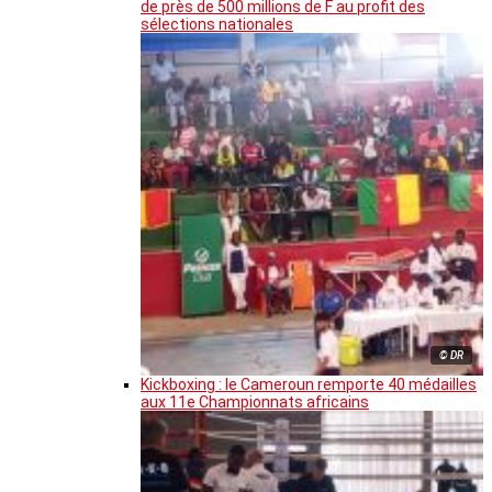
de près de 500 millions de F au profit des
sélections nationales
© DR
Kickboxing : le Cameroun remporte 40 médailles
aux 11e Championnats africains