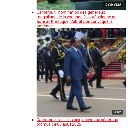
© Cabral Libii
Cameroun : nomination des généraux,
maquillage de la vacance à la présidence ou
acte authentique, Cabral Libii convoque la
patience
© DR
Cameroun : voici les cinq nouveaux généraux
promus ce 03 août 2026