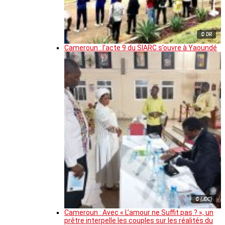
© DR
Cameroun : l’acte 9 du SIARC s’ouvre à Yaoundé
© (JDC)
Cameroun : Avec « L’amour ne Suffit pas ? », un
prêtre interpelle les couples sur les réalités du