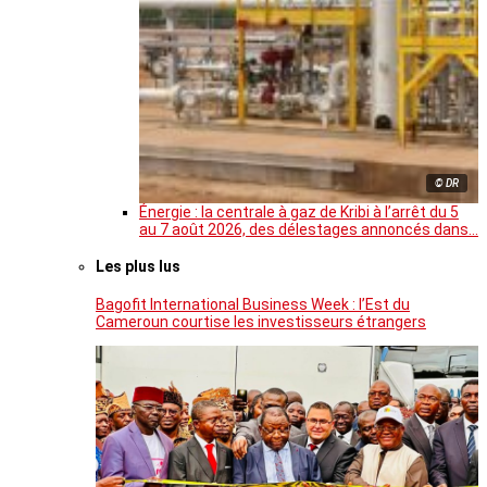
© DR
Énergie : la centrale à gaz de Kribi à l’arrêt du 5
au 7 août 2026, des délestages annoncés dans…
Les plus lus
Bagofit International Business Week : l’Est du
Cameroun courtise les investisseurs étrangers