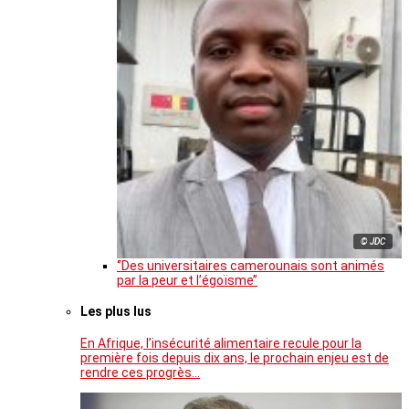
© JDC
‘’Des universitaires camerounais sont animés
par la peur et l’égoïsme’’
Les plus lus
En Afrique, l’insécurité alimentaire recule pour la
première fois depuis dix ans, le prochain enjeu est de
rendre ces progrès…