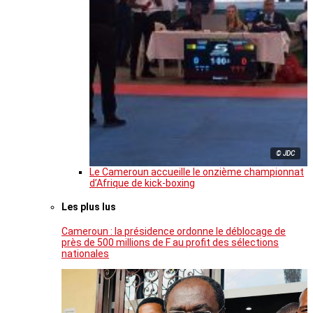
© JDC
Le Cameroun accueille le onzième championnat
d’Afrique de kick-boxing
Les plus lus
Cameroun : la présidence ordonne le déblocage de
près de 500 millions de F au profit des sélections
nationales