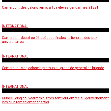
Cameroun : des galons remis à 109 élèves gendarmes à l’Est
INTERNATIONAL
mercredi - 10:50 GMT
Cameroun : début ce 05 août des finales nationales des jeux
universitaires
INTERNATIONAL
lundi - 16:32 GMT
Cameroun : cinq colonels promus au grade de général de brigade
INTERNATIONAL
mardi - 15:43 GMT
Guinée : cinq nouveaux ministres font leur entrée au gouvernement
lors d’un remaniement partiel