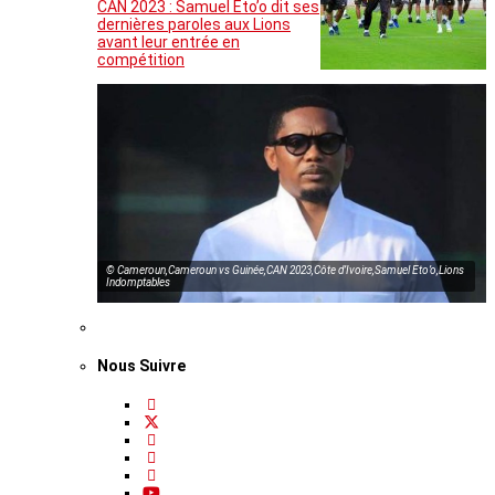
CAN 2023 : Samuel Eto’o dit ses
dernières paroles aux Lions
avant leur entrée en
compétition
© Cameroun,Cameroun vs Guinée,CAN 2023,Côte d’Ivoire,Samuel Eto’o,Lions
Indomptables
Nous Suivre