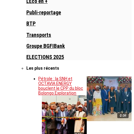
L'Eco en +
Publi-reportage
BTP
Transports
Groupe BGFIBank
ELECTIONS 2025
Les plus récents
Pétrole : la SNH et
OCTAVIA ENERGY
bouclent le CPP du bloc
Bolongo Exploration
© DR