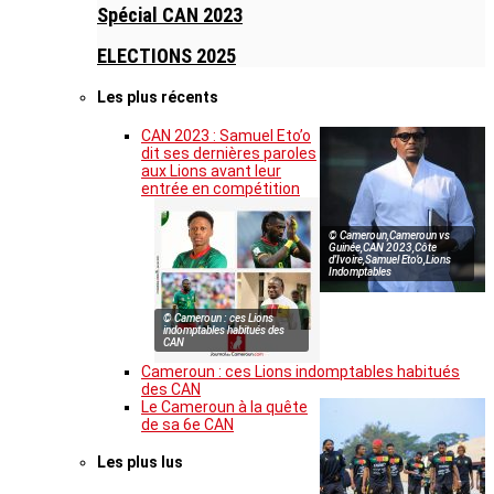
Spécial CAN 2023
ELECTIONS 2025
Les plus récents
CAN 2023 : Samuel Eto’o
dit ses dernières paroles
aux Lions avant leur
entrée en compétition
© Cameroun,Cameroun vs
Guinée,CAN 2023,Côte
d’Ivoire,Samuel Eto’o,Lions
Indomptables
© Cameroun : ces Lions
indomptables habitués des
CAN
Cameroun : ces Lions indomptables habitués
des CAN
Le Cameroun à la quête
de sa 6e CAN
Les plus lus