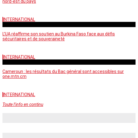
nord-est du pays
INTERNATIONAL
vendredi - 06:58 GMT
L’UA réaffirme son soutien au Burkina Faso face aux défis
sécuritaires et de souveraineté
INTERNATIONAL
mercredi - 10:46 GMT
Cameroun : les résultats du Bac général sont accessibles sur
one.mtn.cm
INTERNATIONAL
Toute l’info en continu