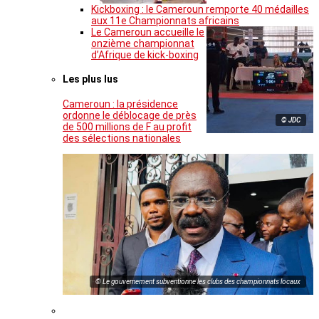
Kickboxing : le Cameroun remporte 40 médailles
aux 11e Championnats africains
Le Cameroun accueille le
onzième championnat
d’Afrique de kick-boxing
Les plus lus
Cameroun : la présidence
ordonne le déblocage de près
© JDC
de 500 millions de F au profit
des sélections nationales
© Le gouvernement subventionne les clubs des championnats locaux