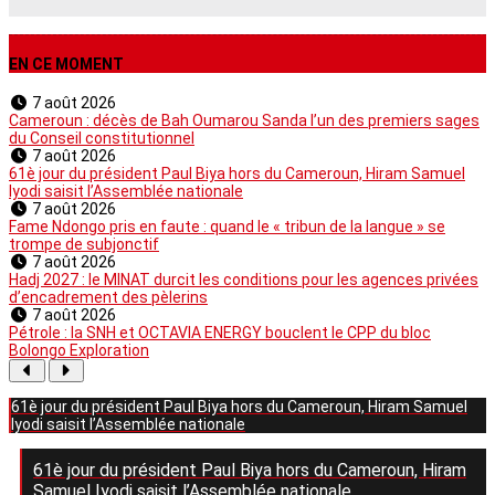
EN CE MOMENT
7 août 2026
Cameroun : décès de Bah Oumarou Sanda l’un des premiers sages
du Conseil constitutionnel
7 août 2026
61è jour du président Paul Biya hors du Cameroun, Hiram Samuel
Iyodi saisit l’Assemblée nationale
7 août 2026
Fame Ndongo pris en faute : quand le « tribun de la langue » se
trompe de subjonctif
7 août 2026
Hadj 2027 : le MINAT durcit les conditions pour les agences privées
d’encadrement des pèlerins
7 août 2026
Pétrole : la SNH et OCTAVIA ENERGY bouclent le CPP du bloc
Bolongo Exploration
61è jour du président Paul Biya hors du Cameroun, Hiram Samuel
Iyodi saisit l’Assemblée nationale
61è jour du président Paul Biya hors du Cameroun, Hiram
Samuel Iyodi saisit l’Assemblée nationale