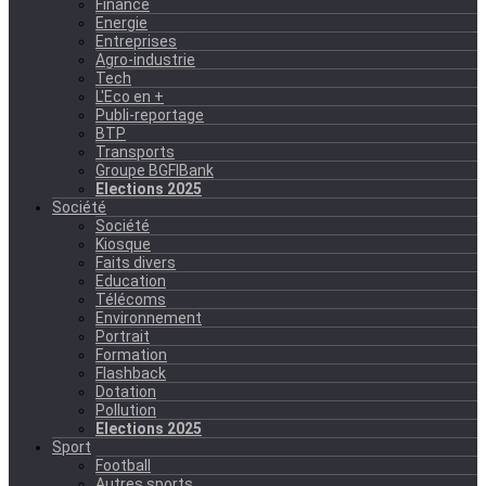
Finance
Energie
Entreprises
Agro-industrie
Tech
L'Eco en +
Publi-reportage
BTP
Transports
Groupe BGFIBank
Elections 2025
Société
Société
Kiosque
Faits divers
Education
Télécoms
Environnement
Portrait
Formation
Flashback
Dotation
Pollution
Elections 2025
Sport
Football
Autres sports