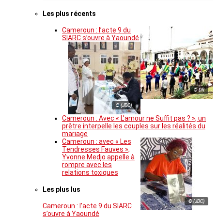
Les plus récents
Cameroun : l’acte 9 du
SIARC s’ouvre à Yaoundé
© DR
© (JDC)
Cameroun : Avec « L’amour ne Suffit pas ? », un
prêtre interpelle les couples sur les réalités du
mariage
Cameroun : avec « Les
Tendresses Fauves »,
Yvonne Medjo appelle à
rompre avec les
relations toxiques
Les plus lus
© (JDC)
Cameroun : l’acte 9 du SIARC
s’ouvre à Yaoundé