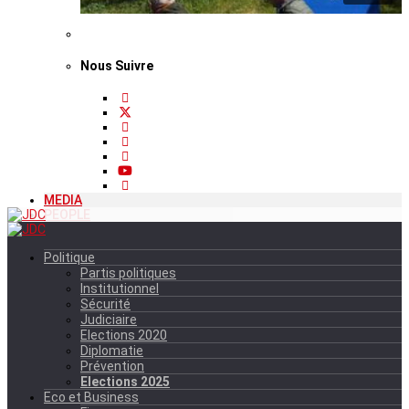
Nous Suivre
MEDIA
PEOPLE
Politique
Partis politiques
Institutionnel
Sécurité
Judiciaire
Elections 2020
Diplomatie
Prévention
Elections 2025
Eco et Business