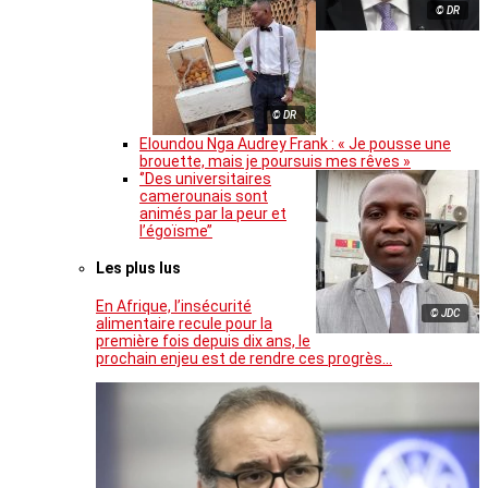
© DR
© DR
Eloundou Nga Audrey Frank : « Je pousse une
brouette, mais je poursuis mes rêves »
‘’Des universitaires
camerounais sont
animés par la peur et
l’égoïsme’’
Les plus lus
En Afrique, l’insécurité
© JDC
alimentaire recule pour la
première fois depuis dix ans, le
prochain enjeu est de rendre ces progrès…