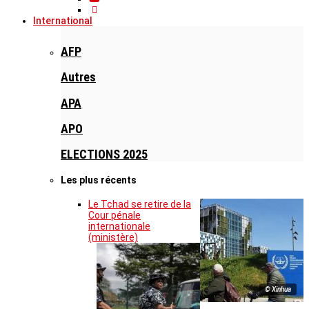
International
AFP
Autres
APA
APO
ELECTIONS 2025
Les plus récents
Le Tchad se retire de la
Cour pénale
internationale
(ministère)
© Xinhua