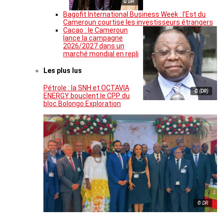
© DR
Bagofit International Business Week : l’Est du
Cameroun courtise les investisseurs étrangers
Cacao : le Cameroun
lance la campagne
2026/2027 dans un
marché mondial en repli
Les plus lus
Pétrole : la SNH et OCTAVIA
© (DR)
ENERGY bouclent le CPP du
bloc Bolongo Exploration
© DR