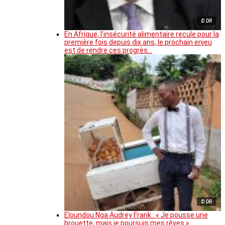
© DR
En Afrique, l’insécurité alimentaire recule pour la
première fois depuis dix ans, le prochain enjeu
est de rendre ces progrès…
© DR
Eloundou Nga Audrey Frank : « Je pousse une
brouette, mais je poursuis mes rêves »