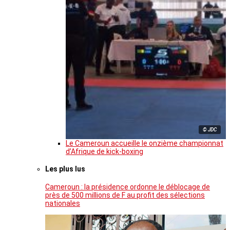
© JDC
Le Cameroun accueille le onzième championnat
d’Afrique de kick-boxing
Les plus lus
Cameroun : la présidence ordonne le déblocage de
près de 500 millions de F au profit des sélections
nationales