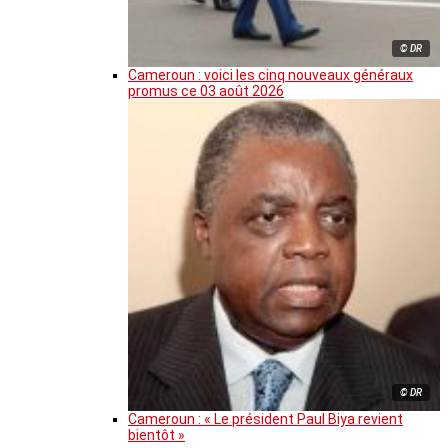
© DR
Cameroun : voici les cinq nouveaux généraux
promus ce 03 août 2026
© DR
Cameroun : « Le président Paul Biya revient
bientôt »