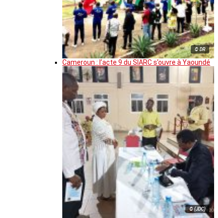
© DR
Cameroun : l’acte 9 du SIARC s’ouvre à Yaoundé
© (JDC)