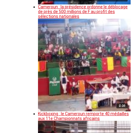
Cameroun : la présidence ordonne le déblocage
de près de 500 millions de F au profit des
sélections nationales
© DR
Kickboxing : le Cameroun remporte 40 médailles
aux 11e Championnats africains