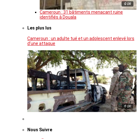
© DR
Cameroun : 31 bâtiments menaçant ruine
identifiés à Douala
Les plus lus
Cameroun : un adulte tué et un adolescent enlevé lors
d’une attaque
© DR
Nous Suivre