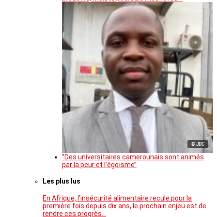
© JDC
‘’Des universitaires camerounais sont animés
par la peur et l’égoïsme’’
Les plus lus
En Afrique, l’insécurité alimentaire recule pour la
première fois depuis dix ans, le prochain enjeu est de
rendre ces progrès…