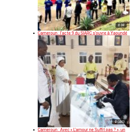
© DR
Cameroun : l’acte 9 du SIARC s’ouvre à Yaoundé
© (JDC)
Cameroun : Avec « L’amour ne Suffit pas ? », un