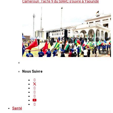
Cameroun : l’acte 9 du SIARC s’ouvre à Yaoundé
© DR
Nous Suivre
Santé