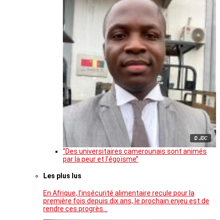
© JDC
‘’Des universitaires camerounais sont animés
par la peur et l’égoïsme’’
Les plus lus
En Afrique, l’insécurité alimentaire recule pour la
première fois depuis dix ans, le prochain enjeu est de
rendre ces progrès…