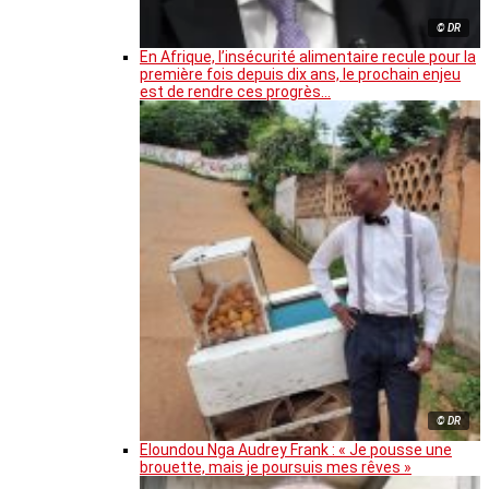
© DR
En Afrique, l’insécurité alimentaire recule pour la
première fois depuis dix ans, le prochain enjeu
est de rendre ces progrès…
© DR
Eloundou Nga Audrey Frank : « Je pousse une
brouette, mais je poursuis mes rêves »