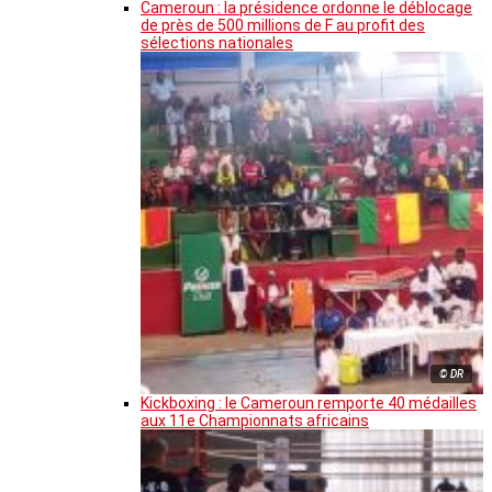
Cameroun : la présidence ordonne le déblocage
de près de 500 millions de F au profit des
sélections nationales
© DR
Kickboxing : le Cameroun remporte 40 médailles
aux 11e Championnats africains