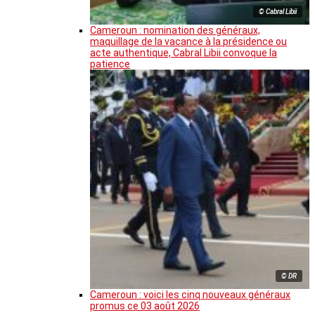
© Cabral Libii
Cameroun : nomination des généraux,
maquillage de la vacance à la présidence ou
acte authentique, Cabral Libii convoque la
patience
© DR
Cameroun : voici les cinq nouveaux généraux
promus ce 03 août 2026