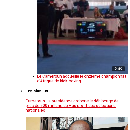
© JDC
Le Cameroun accueille le onzième championnat
d’Afrique de kick-boxing
Les plus lus
Cameroun : la présidence ordonne le déblocage de
près de 500 millions de F au profit des sélections
nationales