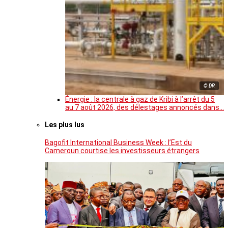
© DR
Énergie : la centrale à gaz de Kribi à l’arrêt du 5
au 7 août 2026, des délestages annoncés dans…
Les plus lus
Bagofit International Business Week : l’Est du
Cameroun courtise les investisseurs étrangers