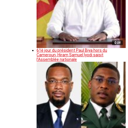
© DR
61è jour du président Paul Biya hors du
Cameroun, Hiram Samuel Iyodi saisit
l’Assemblée nationale