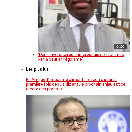
© JDC
‘’Des universitaires camerounais sont animés
par la peur et l’égoïsme’’
Les plus lus
En Afrique, l’insécurité alimentaire recule pour la
première fois depuis dix ans, le prochain enjeu est de
rendre ces progrès…