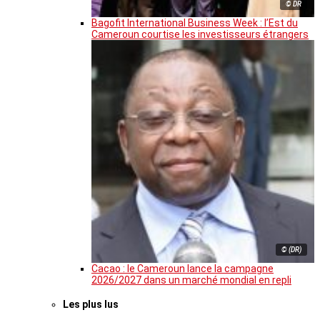
© DR
Bagofit International Business Week : l’Est du
Cameroun courtise les investisseurs étrangers
© (DR)
Cacao : le Cameroun lance la campagne
2026/2027 dans un marché mondial en repli
Les plus lus