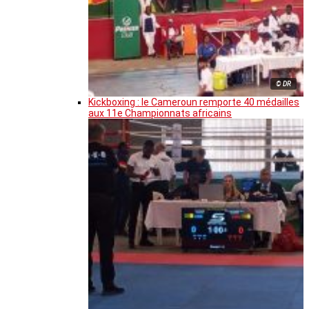
© DR
Kickboxing : le Cameroun remporte 40 médailles
aux 11e Championnats africains