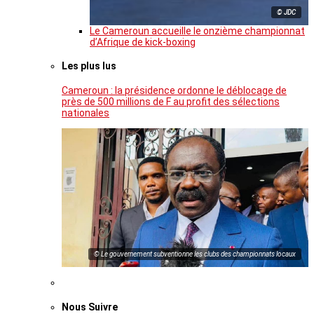
© JDC
Le Cameroun accueille le onzième championnat
d’Afrique de kick-boxing
Les plus lus
Cameroun : la présidence ordonne le déblocage de
près de 500 millions de F au profit des sélections
nationales
© Le gouvernement subventionne les clubs des championnats locaux
Nous Suivre