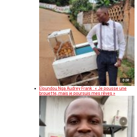
© DR
Eloundou Nga Audrey Frank : « Je pousse une
brouette, mais je poursuis mes rêves »