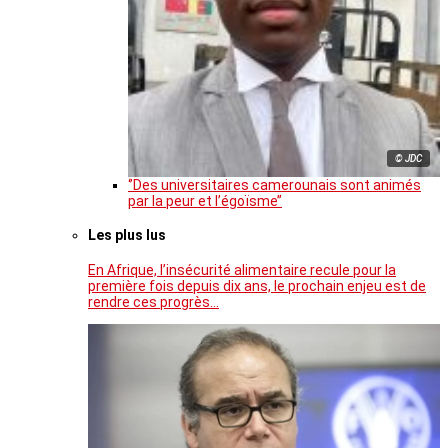
© JDC
‘’Des universitaires camerounais sont animés
par la peur et l’égoïsme’’
Les plus lus
En Afrique, l’insécurité alimentaire recule pour la
première fois depuis dix ans, le prochain enjeu est de
rendre ces progrès…