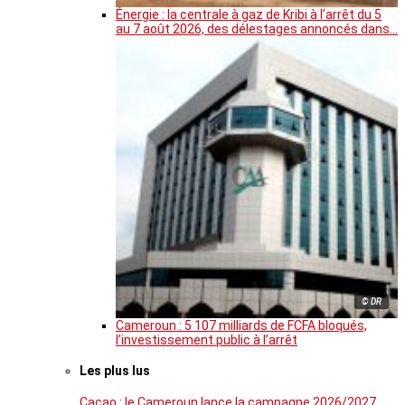
Énergie : la centrale à gaz de Kribi à l’arrêt du 5
au 7 août 2026, des délestages annoncés dans…
© DR
Cameroun : 5 107 milliards de FCFA bloqués,
l’investissement public à l’arrêt
Les plus lus
Cacao : le Cameroun lance la campagne 2026/2027