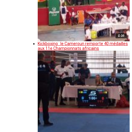
© DR
Kickboxing : le Cameroun remporte 40 médailles
aux 11e Championnats africains