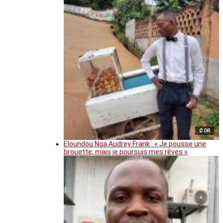
© DR
Eloundou Nga Audrey Frank : « Je pousse une
brouette, mais je poursuis mes rêves »