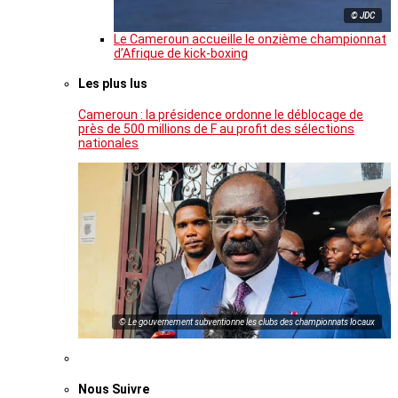
© JDC
Le Cameroun accueille le onzième championnat
d’Afrique de kick-boxing
Les plus lus
Cameroun : la présidence ordonne le déblocage de
près de 500 millions de F au profit des sélections
nationales
© Le gouvernement subventionne les clubs des championnats locaux
Nous Suivre