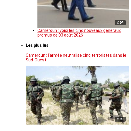
© DR
Cameroun : voici les cinq nouveaux généraux
promus ce 03 août 2026
Les plus lus
Cameroun : l’armée neutralise cinq terroristes dans le
Sud-Ouest
© DR