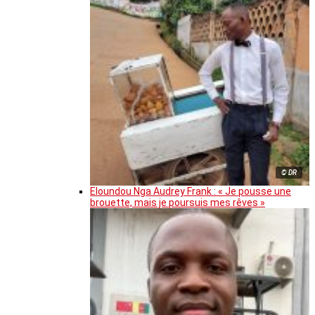
© DR
Eloundou Nga Audrey Frank : « Je pousse une
brouette, mais je poursuis mes rêves »