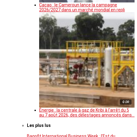
Cacao : le Cameroun lance la campagne
2026/2027 dans un marché mondial en repli
© DR
Énergie : la centrale à gaz de Kribi à l’arrêt du 5
au 7 août 2026, des délestages annoncés dans…
Les plus lus
Bagofit International Business Week : l’Est du