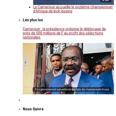
© JDC
Le Cameroun accueille le onzième championnat
d’Afrique de kick-boxing
Les plus lus
Cameroun : la présidence ordonne le déblocage de
près de 500 millions de F au profit des sélections
nationales
© Le gouvernement subventionne les clubs des championnats locaux
Nous Suivre