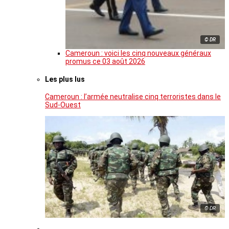
© DR
Cameroun : voici les cinq nouveaux généraux
promus ce 03 août 2026
Les plus lus
Cameroun : l’armée neutralise cinq terroristes dans le
Sud-Ouest
© DR