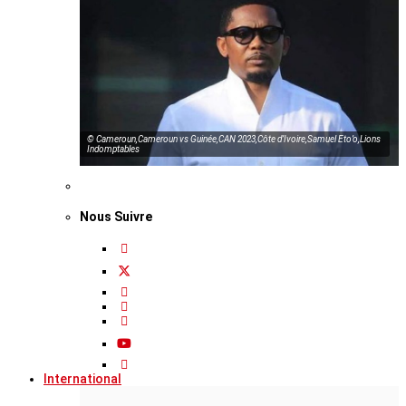
© Cameroun,Cameroun vs Guinée,CAN 2023,Côte d’Ivoire,Samuel Eto’o,Lions
Indomptables
Nous Suivre
International