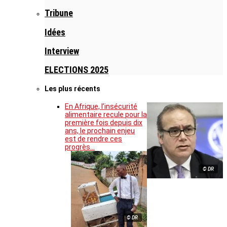
Tribune
Idées
Interview
ELECTIONS 2025
Les plus récents
En Afrique, l’insécurité
alimentaire recule pour la
première fois depuis dix
ans, le prochain enjeu
est de rendre ces
progrès…
© DR
© DR