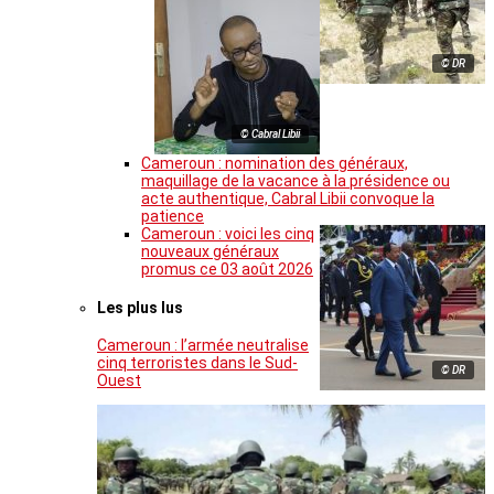
© DR
© Cabral Libii
Cameroun : nomination des généraux,
maquillage de la vacance à la présidence ou
acte authentique, Cabral Libii convoque la
patience
Cameroun : voici les cinq
nouveaux généraux
promus ce 03 août 2026
Les plus lus
Cameroun : l’armée neutralise
cinq terroristes dans le Sud-
© DR
Ouest