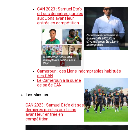
CAN 2023 : Samuel Eto’o
dit ses dernières paroles
aux Lions avant leur
entrée en compétition
© Cameroun,Cameroun vs
Guinée,CAN 2023,Côte
d’Ivoire,Samuel Eto’o,Lions
Indomptables
© Cameroun : ces Lions
indomptables habitués des
CAN
Cameroun : ces Lions indomptables habitués
des CAN
Le Cameroun à la quête
de sa 6e CAN
Les plus lus
CAN 2023 : Samuel Eto’o dit ses
dernières paroles aux Lions
avant leur entrée en
compétition