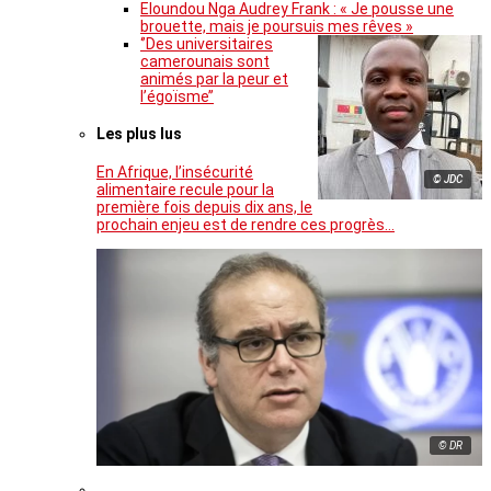
Eloundou Nga Audrey Frank : « Je pousse une
brouette, mais je poursuis mes rêves »
‘’Des universitaires
camerounais sont
animés par la peur et
l’égoïsme’’
Les plus lus
En Afrique, l’insécurité
© JDC
alimentaire recule pour la
première fois depuis dix ans, le
prochain enjeu est de rendre ces progrès…
© DR