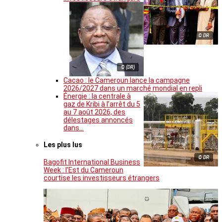
© DR
© (DR)
Cacao : le Cameroun lance la campagne
2026/2027 dans un marché mondial en repli
Énergie : la centrale à
gaz de Kribi à l’arrêt du 5
au 7 août 2026, des
délestages annoncés
dans…
Les plus lus
© DR
Bagofit International Business
Week : l’Est du Cameroun
courtise les investisseurs étrangers