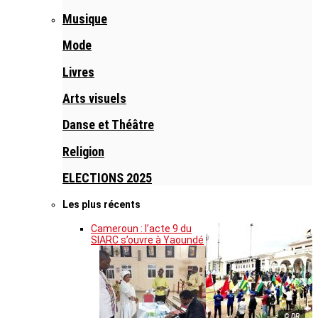
Musique
Mode
Livres
Arts visuels
Danse et Théâtre
Religion
ELECTIONS 2025
Les plus récents
Cameroun : l’acte 9 du
SIARC s’ouvre à Yaoundé
© DR