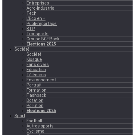
Entreprises
Agro-industrie
Tech
L'Eco en +
Publi-reportage
BTP
Transports
Groupe BGFIBank
Elections 2025
Société
Société
Kiosque
Faits divers
Education
Télécoms
Environnement
Portrait
Formation
Flashback
Dotation
Pollution
Elections 2025
Sport
Football
Autres sports
Cyclisme