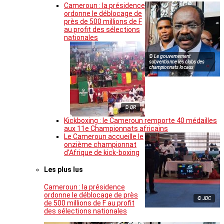
Cameroun : la présidence
ordonne le déblocage de
près de 500 millions de F
au profit des sélections
nationales
© Le gouvernement
subventionne les clubs des
championnats locaux
© DR
Kickboxing : le Cameroun remporte 40 médailles
aux 11e Championnats africains
Le Cameroun accueille le
onzième championnat
d’Afrique de kick-boxing
Les plus lus
Cameroun : la présidence
ordonne le déblocage de près
© JDC
de 500 millions de F au profit
des sélections nationales