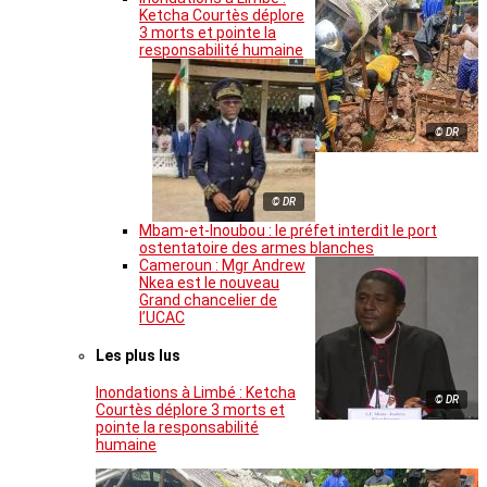
Ketcha Courtès déplore
3 morts et pointe la
responsabilité humaine
© DR
© DR
Mbam-et-Inoubou : le préfet interdit le port
ostentatoire des armes blanches
Cameroun : Mgr Andrew
Nkea est le nouveau
Grand chancelier de
l’UCAC
Les plus lus
Inondations à Limbé : Ketcha
© DR
Courtès déplore 3 morts et
pointe la responsabilité
humaine