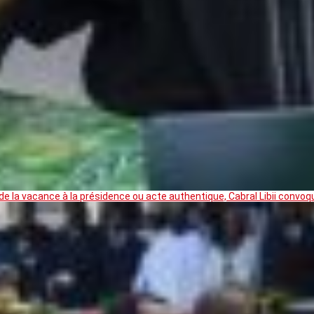
 la vacance à la présidence ou acte authentique, Cabral Libii convoq