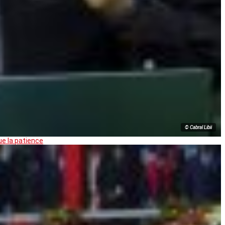
© Cabral Libii
ue la patience