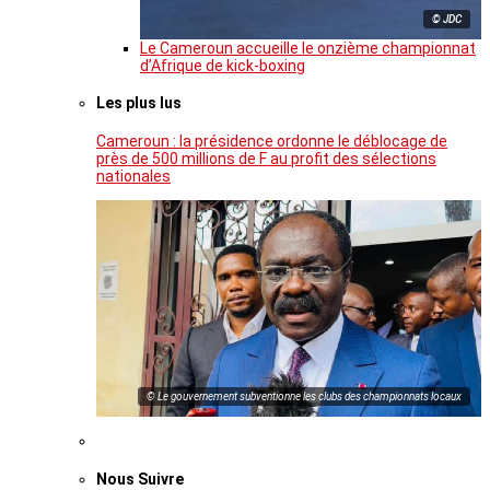
© JDC
Le Cameroun accueille le onzième championnat
d’Afrique de kick-boxing
Les plus lus
Cameroun : la présidence ordonne le déblocage de
près de 500 millions de F au profit des sélections
nationales
© Le gouvernement subventionne les clubs des championnats locaux
Nous Suivre