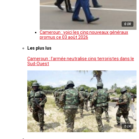
© DR
Cameroun : voici les cinq nouveaux généraux
promus ce 03 août 2026
Les plus lus
Cameroun : l’armée neutralise cinq terroristes dans le
Sud-Ouest
© DR