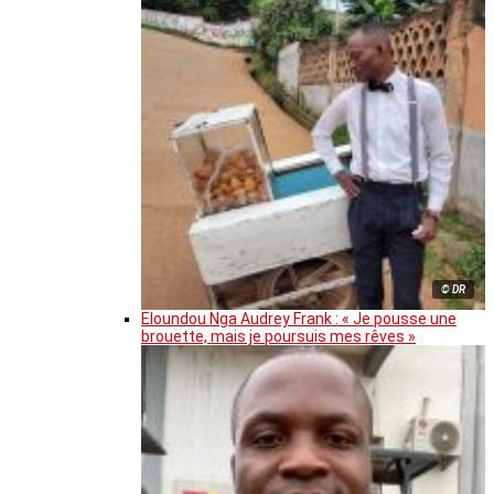
© DR
Eloundou Nga Audrey Frank : « Je pousse une
brouette, mais je poursuis mes rêves »