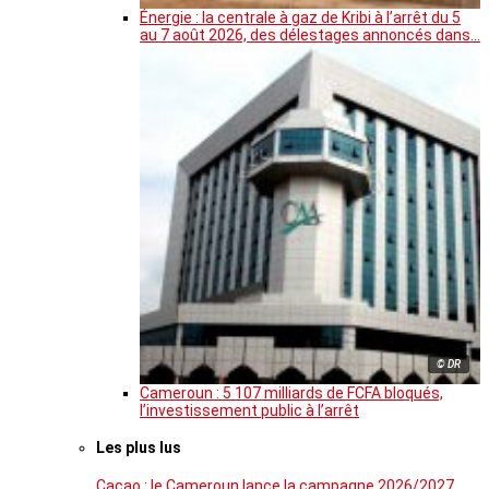
Énergie : la centrale à gaz de Kribi à l’arrêt du 5
au 7 août 2026, des délestages annoncés dans…
© DR
Cameroun : 5 107 milliards de FCFA bloqués,
l’investissement public à l’arrêt
Les plus lus
Cacao : le Cameroun lance la campagne 2026/2027