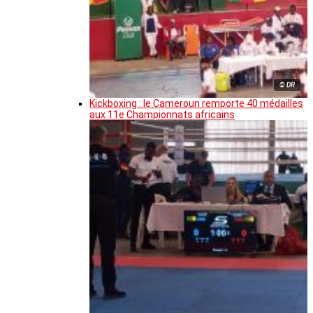
© DR
Kickboxing : le Cameroun remporte 40 médailles
aux 11e Championnats africains