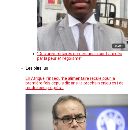
© JDC
‘’Des universitaires camerounais sont animés
par la peur et l’égoïsme’’
Les plus lus
En Afrique, l’insécurité alimentaire recule pour la
première fois depuis dix ans, le prochain enjeu est de
rendre ces progrès…