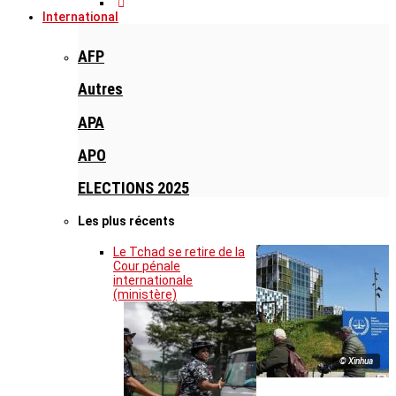
International
AFP
Autres
APA
APO
ELECTIONS 2025
Les plus récents
Le Tchad se retire de la
Cour pénale
internationale
(ministère)
© Xinhua