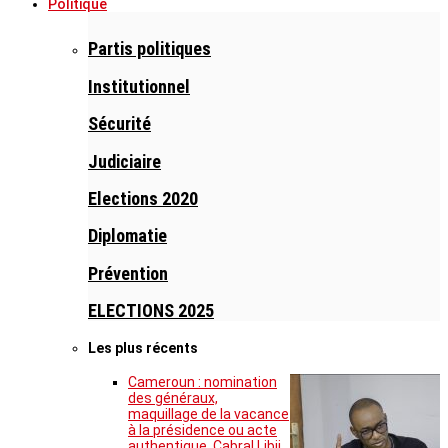
Politique
Partis politiques
Institutionnel
Sécurité
Judiciaire
Elections 2020
Diplomatie
Prévention
ELECTIONS 2025
Les plus récents
Cameroun : nomination
des généraux,
maquillage de la vacance
à la présidence ou acte
authentique, Cabral Libii