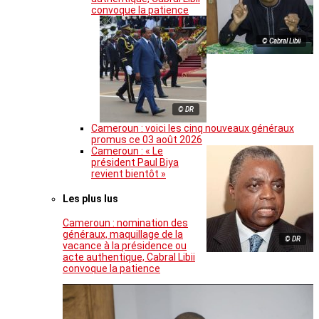
convoque la patience
© Cabral Libii
© DR
Cameroun : voici les cinq nouveaux généraux
promus ce 03 août 2026
Cameroun : « Le
président Paul Biya
revient bientôt »
Les plus lus
Cameroun : nomination des
généraux, maquillage de la
© DR
vacance à la présidence ou
acte authentique, Cabral Libii
convoque la patience