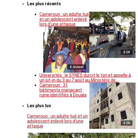
Les plus récents
Cameroun : un adulte tué
et un adolescent enlevé
lors d’une attaque
© DR
© Archives
Universités : le SYNES durcit le ton et appelle à
un sit-in du 3 au 7 août au Ministère de…
Cameroun : 31
bâtiments menaçant
ruine identifiés à Douala
Les plus lus
Cameroun : un adulte tué et un
adolescent enlevé lors d’une
© DR
attaque