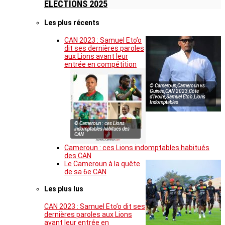
ELECTIONS 2025
Les plus récents
CAN 2023 : Samuel Eto’o
dit ses dernières paroles
aux Lions avant leur
entrée en compétition
© Cameroun,Cameroun vs
Guinée,CAN 2023,Côte
d’Ivoire,Samuel Eto’o,Lions
Indomptables
© Cameroun : ces Lions
indomptables habitués des
CAN
Cameroun : ces Lions indomptables habitués
des CAN
Le Cameroun à la quête
de sa 6e CAN
Les plus lus
CAN 2023 : Samuel Eto’o dit ses
dernières paroles aux Lions
avant leur entrée en