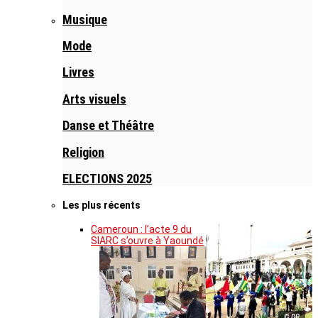
Musique
Mode
Livres
Arts visuels
Danse et Théâtre
Religion
ELECTIONS 2025
Les plus récents
Cameroun : l’acte 9 du
SIARC s’ouvre à Yaoundé
© DR