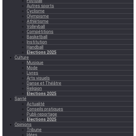
Football
Autres sports
Cyclisme
Olympisme
Athlétisme
Volleyball
Compétitions
Basketball
Institution
Handball
Elections 2025
Culture
Musique
Mode
Livres
Arts visuels
Danse et Théâtre
Religion
Elections 2025
Santé
Actualité
Conseils pratiques
Publi-reportage
Elections 2025
Opinions
Tribune
Idées