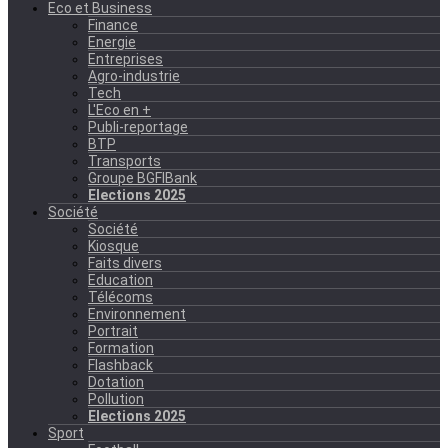
Eco et Business
Finance
Energie
Entreprises
Agro-industrie
Tech
L'Eco en +
Publi-reportage
BTP
Transports
Groupe BGFIBank
Elections 2025
Société
Société
Kiosque
Faits divers
Education
Télécoms
Environnement
Portrait
Formation
Flashback
Dotation
Pollution
Elections 2025
Sport