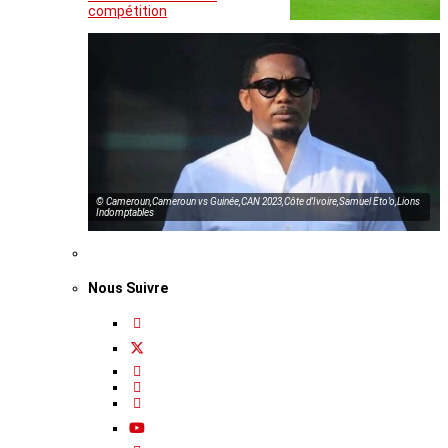
compétition
© Cameroun,Cameroun vs Guinée,CAN 2023,Côte d’Ivoire,Samuel Eto’o,Lions
Indomptables
Nous Suivre