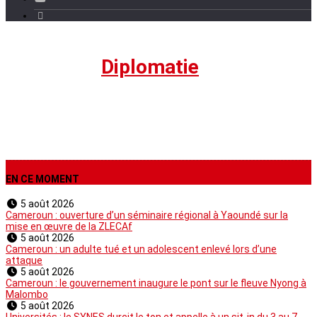
Politique
›
Diplomatie
EN CE MOMENT
5 août 2026
Cameroun : ouverture d’un séminaire régional à Yaoundé sur la
mise en œuvre de la ZLECAf
5 août 2026
Cameroun : un adulte tué et un adolescent enlevé lors d’une
attaque
5 août 2026
Cameroun : le gouvernement inaugure le pont sur le fleuve Nyong à
Malombo
5 août 2026
Universités : le SYNES durcit le ton et appelle à un sit-in du 3 au 7