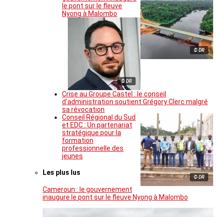
le pont sur le fleuve
Nyong à Malombo
© DR
© DR
Crise au Groupe Castel : le conseil
d’administration soutient Grégory Clerc malgré
sa révocation
Conseil Régional du Sud
et EDC : Un partenariat
stratégique pour la
formation
professionnelle des
jeunes
Les plus lus
© DR
Cameroun : le gouvernement
inaugure le pont sur le fleuve Nyong à Malombo