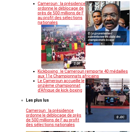
Cameroun : la présidence
ordonne le déblocage de
près de 500 millions de F
au profit des sélections
nationales
© Le gouvernement
subventionne les clubs des
championnats locaux
© DR
Kickboxing : le Cameroun remporte 40 médailles
aux 11e Championnats africains
Le Cameroun accueille le
onzième championnat
d’Afrique de kick-boxing
Les plus lus
Cameroun : la présidence
ordonne le déblocage de près
© JDC
de 500 millions de F au profit
des sélections nationales