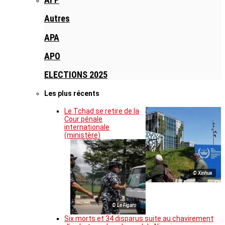
Autres
APA
APO
ELECTIONS 2025
Les plus récents
Le Tchad se retire de la
Cour pénale
internationale
(ministère)
© Xinhua
© Le Figaro
Six morts et 34 disparus suite au chavirement