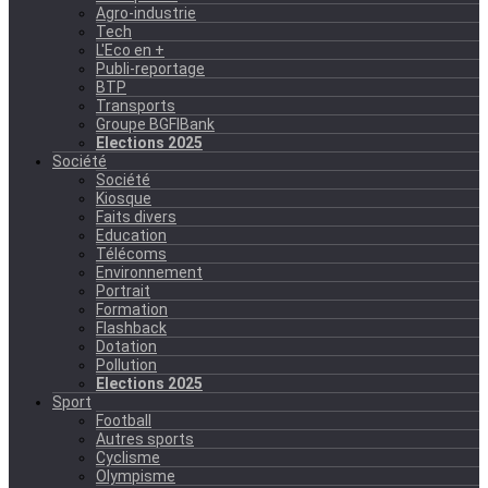
Agro-industrie
Tech
L'Eco en +
Publi-reportage
BTP
Transports
Groupe BGFIBank
Elections 2025
Société
Société
Kiosque
Faits divers
Education
Télécoms
Environnement
Portrait
Formation
Flashback
Dotation
Pollution
Elections 2025
Sport
Football
Autres sports
Cyclisme
Olympisme