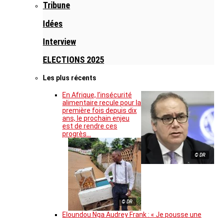
Tribune
Idées
Interview
ELECTIONS 2025
Les plus récents
En Afrique, l’insécurité
alimentaire recule pour la
première fois depuis dix
ans, le prochain enjeu
est de rendre ces
progrès…
© DR
© DR
Eloundou Nga Audrey Frank : « Je pousse une