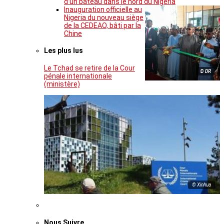
d’un bateau dans le nord du Nigeria
Inauguration officielle au
Nigeria du nouveau siège
de la CEDEAO, bâti par la
Chine
Les plus lus
Le Tchad se retire de la Cour
© DR
pénale internationale
(ministère)
© Xinhua
Nous Suivre