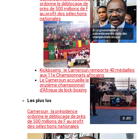
ordonne le déblocage de
près de 500 millions de F
au profit des sélections
nationales
© Le gouvernement
subventionne les clubs des
championnats locaux
© DR
Kickboxing : le Cameroun remporte 40 médailles
aux 11e Championnats africains
Le Cameroun accueille le
onzième championnat
d’Afrique de kick-boxing
Les plus lus
Cameroun : la présidence
ordonne le déblocage de près
© JDC
de 500 millions de F au profit
des sélections nationales