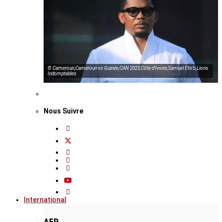
© Cameroun,Cameroun vs Guinée,CAN 2023,Côte d’Ivoire,Samuel Eto’o,Lions
Indomptables
Nous Suivre
International
AFP