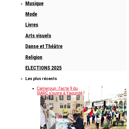
Musique
Mode
Livres
Arts visuels
Danse et Théâtre
Religion
ELECTIONS 2025
Les plus récents
Cameroun : l’acte 9 du
SIARC s’ouvre à Yaoundé
© DR