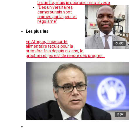
brouette, mais je poursuis mes rêves »
‘’Des universitaires
camerounais sont
animés par la peur et
l’égoïsme’’
Les plus lus
En Afrique, l’insécurité
© JDC
alimentaire recule pour la
première fois depuis dix ans, le
prochain enjeu est de rendre ces progrès…
© DR