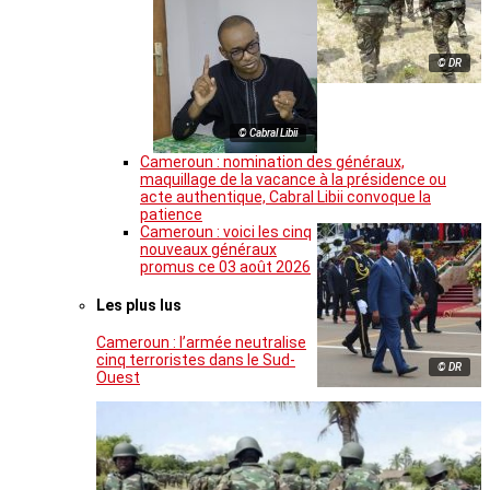
© DR
© Cabral Libii
Cameroun : nomination des généraux,
maquillage de la vacance à la présidence ou
acte authentique, Cabral Libii convoque la
patience
Cameroun : voici les cinq
nouveaux généraux
promus ce 03 août 2026
Les plus lus
Cameroun : l’armée neutralise
cinq terroristes dans le Sud-
© DR
Ouest