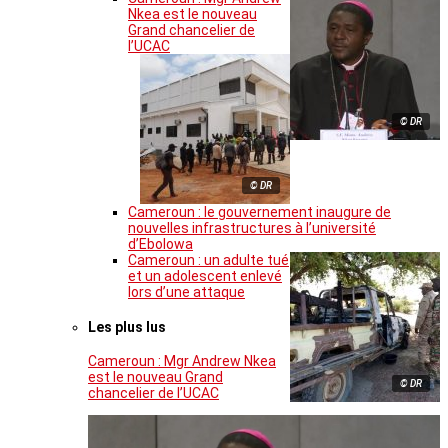
Nkea est le nouveau
Grand chancelier de
l’UCAC
© DR
© DR
Cameroun : le gouvernement inaugure de
nouvelles infrastructures à l’université
d’Ebolowa
Cameroun : un adulte tué
et un adolescent enlevé
lors d’une attaque
Les plus lus
Cameroun : Mgr Andrew Nkea
est le nouveau Grand
© DR
chancelier de l’UCAC