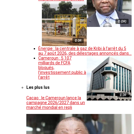
© (DR)
© DR
Énergie : la centrale à gaz de Kribi à l’arrêt du 5
au 7 août 2026, des délestages annoncés dans…
Cameroun : 5 107
milliards de FCFA
bloqués,
l’investissement public à
l’arrêt
Les plus lus
© DR
Cacao : le Cameroun lance la
campagne 2026/2027 dans un
marché mondial en repli