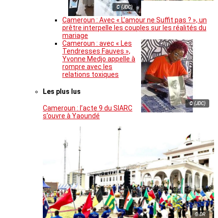
© (JDC)
Cameroun : Avec « L’amour ne Suffit pas ? », un
prêtre interpelle les couples sur les réalités du
mariage
Cameroun : avec « Les
Tendresses Fauves »,
Yvonne Medjo appelle à
rompre avec les
relations toxiques
Les plus lus
© (JDC)
Cameroun : l’acte 9 du SIARC
s’ouvre à Yaoundé
© DR