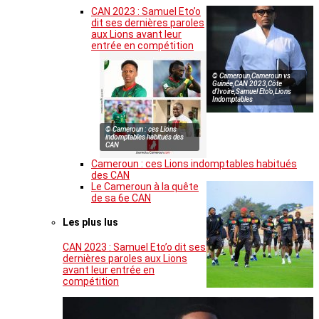
CAN 2023 : Samuel Eto’o
dit ses dernières paroles
aux Lions avant leur
entrée en compétition
© Cameroun,Cameroun vs
Guinée,CAN 2023,Côte
d’Ivoire,Samuel Eto’o,Lions
Indomptables
© Cameroun : ces Lions
indomptables habitués des
CAN
Cameroun : ces Lions indomptables habitués
des CAN
Le Cameroun à la quête
de sa 6e CAN
Les plus lus
CAN 2023 : Samuel Eto’o dit ses
dernières paroles aux Lions
avant leur entrée en
compétition