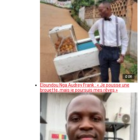
© DR
Eloundou Nga Audrey Frank : « Je pousse une
brouette, mais je poursuis mes rêves »