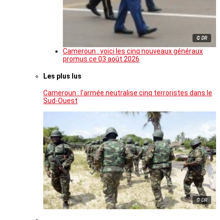
© DR
Cameroun : voici les cinq nouveaux généraux
promus ce 03 août 2026
Les plus lus
Cameroun : l’armée neutralise cinq terroristes dans le
Sud-Ouest
© DR