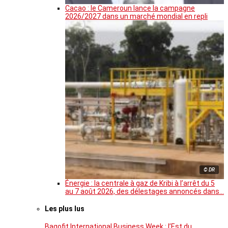
Cacao : le Cameroun lance la campagne
2026/2027 dans un marché mondial en repli
© DR
Énergie : la centrale à gaz de Kribi à l’arrêt du 5
au 7 août 2026, des délestages annoncés dans…
Les plus lus
Bagofit International Business Week : l’Est du