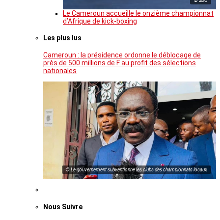
© JDC
Le Cameroun accueille le onzième championnat
d’Afrique de kick-boxing
Les plus lus
Cameroun : la présidence ordonne le déblocage de
près de 500 millions de F au profit des sélections
nationales
© Le gouvernement subventionne les clubs des championnats locaux
Nous Suivre