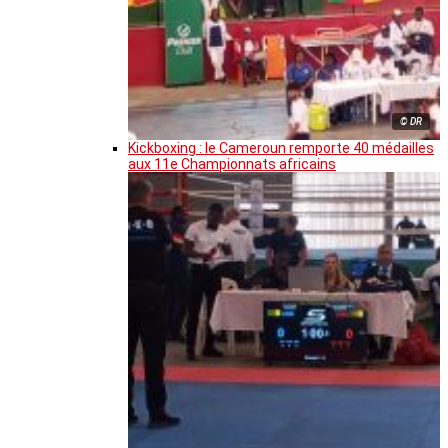
© DR
Kickboxing : le Cameroun remporte 40 médailles
aux 11e Championnats africains