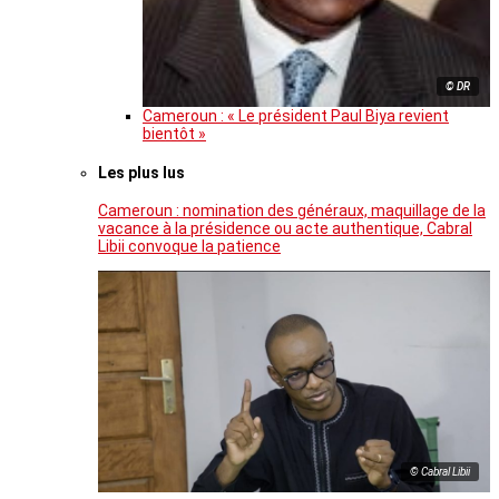
© DR
Cameroun : « Le président Paul Biya revient
bientôt »
Les plus lus
Cameroun : nomination des généraux, maquillage de la
vacance à la présidence ou acte authentique, Cabral
Libii convoque la patience
© Cabral Libii