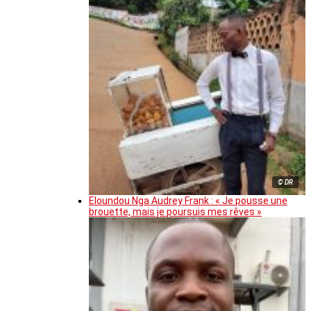
© DR
Eloundou Nga Audrey Frank : « Je pousse une
brouette, mais je poursuis mes rêves »