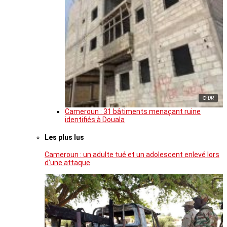
© DR
Cameroun : 31 bâtiments menaçant ruine
identifiés à Douala
Les plus lus
Cameroun : un adulte tué et un adolescent enlevé lors
d’une attaque