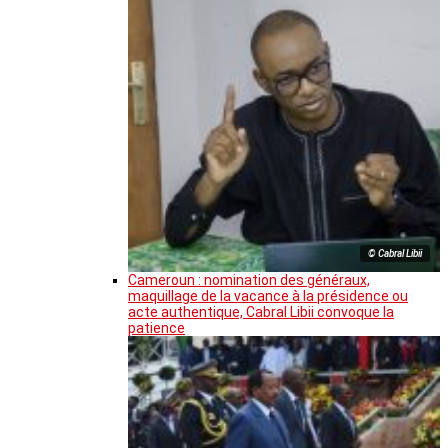
© Cabral Libii
Cameroun : nomination des généraux,
maquillage de la vacance à la présidence ou
acte authentique, Cabral Libii convoque la
patience