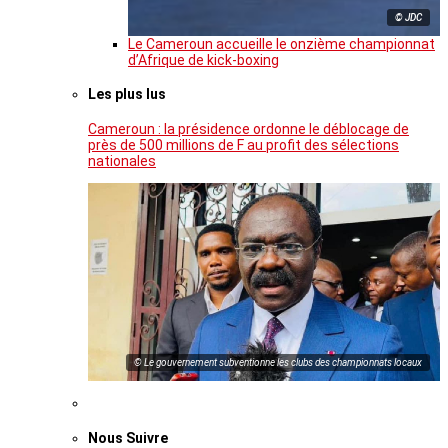
© JDC
Le Cameroun accueille le onzième championnat
d’Afrique de kick-boxing
Les plus lus
Cameroun : la présidence ordonne le déblocage de
près de 500 millions de F au profit des sélections
nationales
© Le gouvernement subventionne les clubs des championnats locaux
Nous Suivre