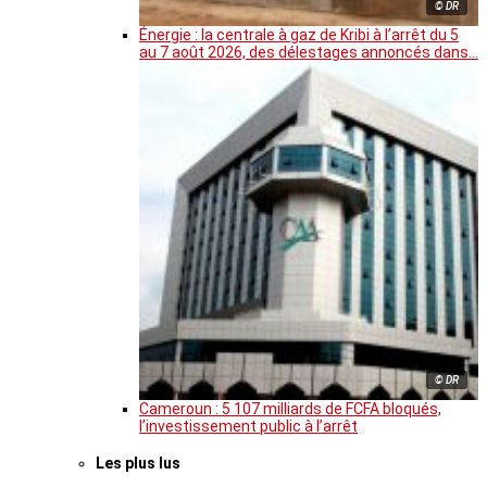
© DR
Énergie : la centrale à gaz de Kribi à l’arrêt du 5
au 7 août 2026, des délestages annoncés dans…
© DR
Cameroun : 5 107 milliards de FCFA bloqués,
l’investissement public à l’arrêt
Les plus lus