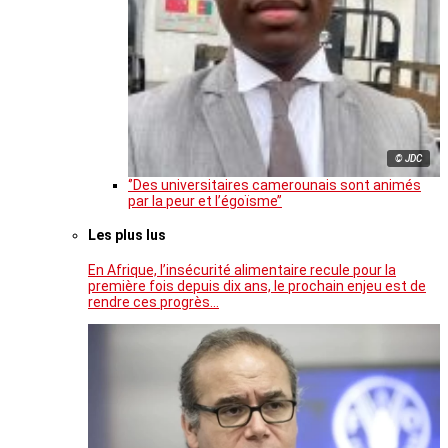
© JDC
‘’Des universitaires camerounais sont animés
par la peur et l’égoïsme’’
Les plus lus
En Afrique, l’insécurité alimentaire recule pour la
première fois depuis dix ans, le prochain enjeu est de
rendre ces progrès…