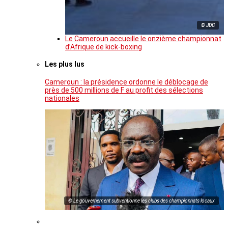
© JDC
Le Cameroun accueille le onzième championnat
d’Afrique de kick-boxing
Les plus lus
Cameroun : la présidence ordonne le déblocage de
près de 500 millions de F au profit des sélections
nationales
© Le gouvernement subventionne les clubs des championnats locaux