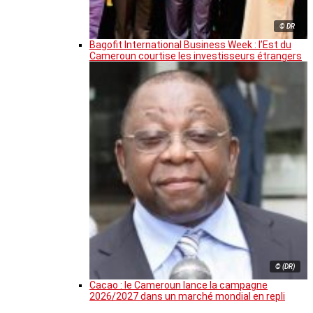
© DR
Bagofit International Business Week : l’Est du
Cameroun courtise les investisseurs étrangers
© (DR)
Cacao : le Cameroun lance la campagne
2026/2027 dans un marché mondial en repli