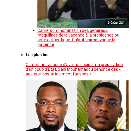
© Cabral Libii
Cameroun : nomination des généraux,
maquillage de la vacance à la présidence ou
acte authentique, Cabral Libii convoque la
patience
Les plus lus
Cameroun : accusé d’avoir participé à la préparation
d’un coup d’Etat, Sani Mouhamadou dénonce des «
accusations totalement fausses »