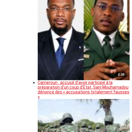
© DR
Cameroun : accusé d’avoir participé à la
préparation d’un coup d’Etat, Sani Mouhamadou
dénonce des « accusations totalement fausses
»