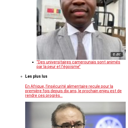
© JDC
‘’Des universitaires camerounais sont animés
par la peur et l’égoïsme’’
Les plus lus
En Afrique, l’insécurité alimentaire recule pour la
première fois depuis dix ans, le prochain enjeu est de
rendre ces progrès…