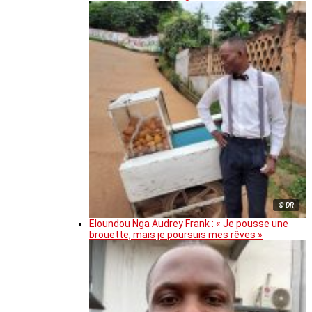
© DR
Eloundou Nga Audrey Frank : « Je pousse une
brouette, mais je poursuis mes rêves »