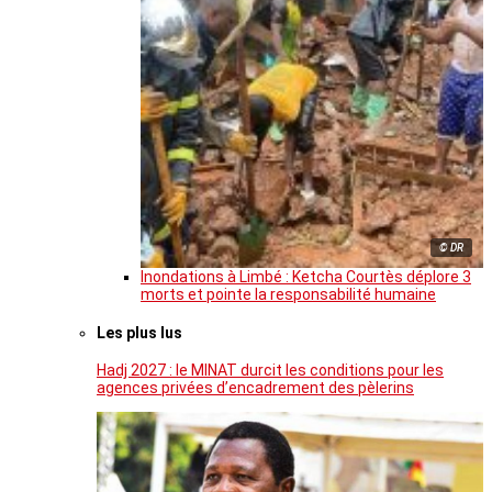
© DR
Inondations à Limbé : Ketcha Courtès déplore 3
morts et pointe la responsabilité humaine
Les plus lus
Hadj 2027 : le MINAT durcit les conditions pour les
agences privées d’encadrement des pèlerins