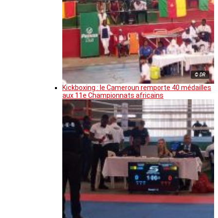
© DR
Kickboxing : le Cameroun remporte 40 médailles
aux 11e Championnats africains