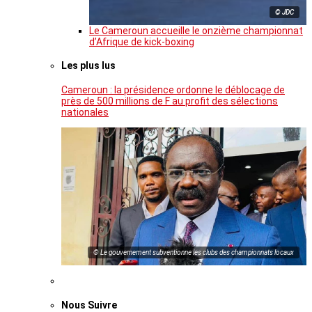
© JDC
Le Cameroun accueille le onzième championnat
d’Afrique de kick-boxing
Les plus lus
Cameroun : la présidence ordonne le déblocage de
près de 500 millions de F au profit des sélections
nationales
© Le gouvernement subventionne les clubs des championnats locaux
Nous Suivre