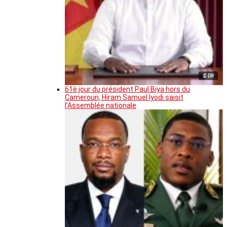
© DR
61è jour du président Paul Biya hors du
Cameroun, Hiram Samuel Iyodi saisit
l’Assemblée nationale