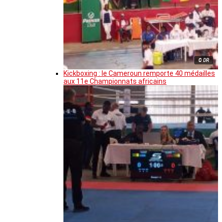
© DR
Kickboxing : le Cameroun remporte 40 médailles
aux 11e Championnats africains