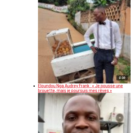
© DR
Eloundou Nga Audrey Frank : « Je pousse une
brouette, mais je poursuis mes rêves »