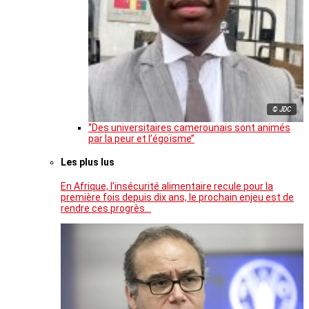
© JDC
‘’Des universitaires camerounais sont animés
par la peur et l’égoïsme’’
Les plus lus
En Afrique, l’insécurité alimentaire recule pour la
première fois depuis dix ans, le prochain enjeu est de
rendre ces progrès…