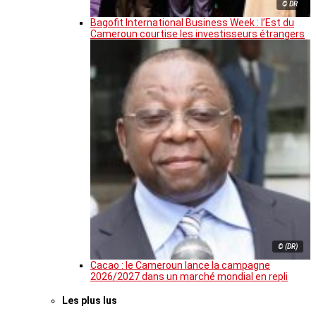
© DR
Bagofit International Business Week : l’Est du
Cameroun courtise les investisseurs étrangers
© (DR)
Cacao : le Cameroun lance la campagne
2026/2027 dans un marché mondial en repli
Les plus lus