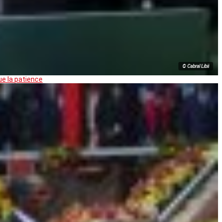
© Cabral Libii
ue la patience