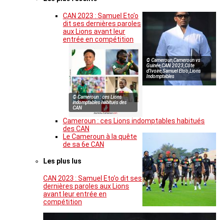
CAN 2023 : Samuel Eto’o
dit ses dernières paroles
aux Lions avant leur
entrée en compétition
© Cameroun,Cameroun vs
Guinée,CAN 2023,Côte
d’Ivoire,Samuel Eto’o,Lions
Indomptables
© Cameroun : ces Lions
indomptables habitués des
CAN
Cameroun : ces Lions indomptables habitués
des CAN
Le Cameroun à la quête
de sa 6e CAN
Les plus lus
CAN 2023 : Samuel Eto’o dit ses
dernières paroles aux Lions
avant leur entrée en
compétition