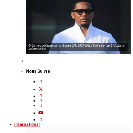
© Cameroun,Cameroun vs Guinée,CAN 2023,Côte d’Ivoire,Samuel Eto’o,Lions
Indomptables
Nous Suivre
International