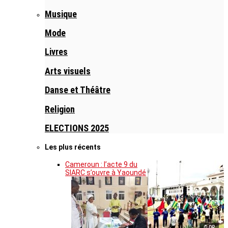
Musique
Mode
Livres
Arts visuels
Danse et Théâtre
Religion
ELECTIONS 2025
Les plus récents
Cameroun : l’acte 9 du
SIARC s’ouvre à Yaoundé
© DR