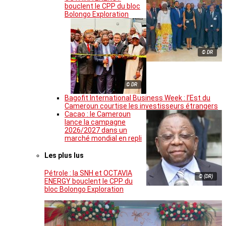
bouclent le CPP du bloc
Bolongo Exploration
© DR
© DR
Bagofit International Business Week : l’Est du
Cameroun courtise les investisseurs étrangers
Cacao : le Cameroun
lance la campagne
2026/2027 dans un
marché mondial en repli
Les plus lus
Pétrole : la SNH et OCTAVIA
© (DR)
ENERGY bouclent le CPP du
bloc Bolongo Exploration