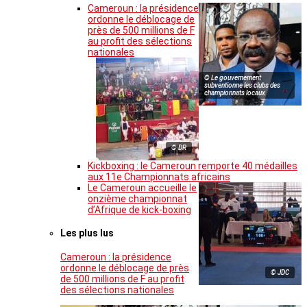
Cameroun : la présidence
ordonne le déblocage de
près de 500 millions de F
au profit des sélections
nationales
© Le gouvernement
subventionne les clubs des
championnats locaux
© DR
Kickboxing : le Cameroun remporte 40 médailles
aux 11e Championnats africains
Le Cameroun accueille le
onzième championnat
d’Afrique de kick-boxing
Les plus lus
Cameroun : la présidence
ordonne le déblocage de près
© JDC
de 500 millions de F au profit
des sélections nationales