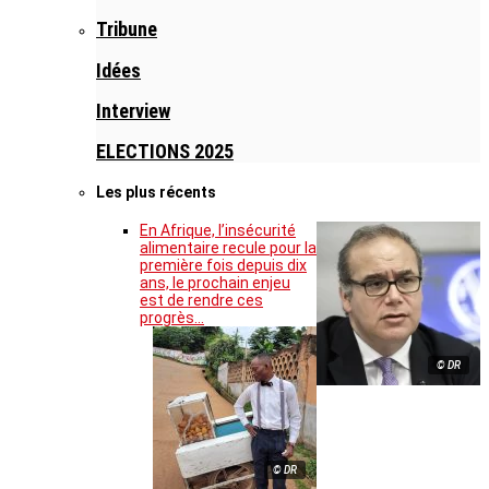
Tribune
Idées
Interview
ELECTIONS 2025
Les plus récents
En Afrique, l’insécurité
alimentaire recule pour la
première fois depuis dix
ans, le prochain enjeu
est de rendre ces
progrès…
© DR
© DR