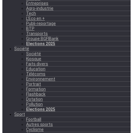
Entreprises
Agro-industrie
Tech
L'Eco en +
Publi-reportage
BTP
Transports
Groupe BGFIBank
Elections 2025
Société
Société
Kiosque
Faits divers
Education
Télécoms
Environnement
Portrait
Formation
Flashback
Dotation
Pollution
Elections 2025
Sport
Football
Autres sports
Cyclisme