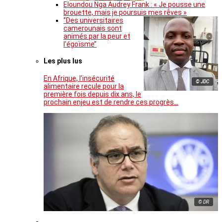
Eloundou Nga Audrey Frank : « Je pousse une
brouette, mais je poursuis mes rêves »
‘’Des universitaires
camerounais sont
animés par la peur et
l’égoïsme’’
Les plus lus
En Afrique, l’insécurité
© JDC
alimentaire recule pour la
première fois depuis dix ans, le
prochain enjeu est de rendre ces progrès…
© DR