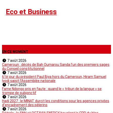
›
Eco et Business
EN CE MOMENT
7 août 2026
Cameroun : décès de Bah Oumarou Sanda l’un des premiers sages
du Conseil constitutionnel
7 août 2026
61è jour du président Paul Biya hors du Cameroun, Hiram Samuel
Iyodi saisit l’Assemblée nationale
7 août 2026
Fame Ndongo pris en faute : quand le « tribun de la langue » se
trompe de subjonctif
7 août 2026
Hadj 2027 : le MINAT durcit les conditions pour les agences privées
d’encadrement des pèlerins
7 août 2026
Pétrole : la SNH et OCTAVIA ENERGY bouclent le CPP du bloc