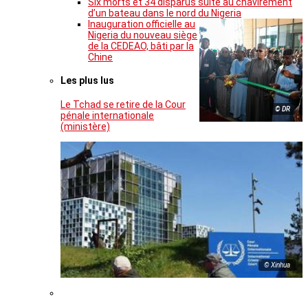
Six morts et 34 disparus suite au chavirement
d’un bateau dans le nord du Nigeria
Inauguration officielle au
Nigeria du nouveau siège
de la CEDEAO, bâti par la
Chine
Les plus lus
Le Tchad se retire de la Cour
© DR
pénale internationale
(ministère)
© Xinhua