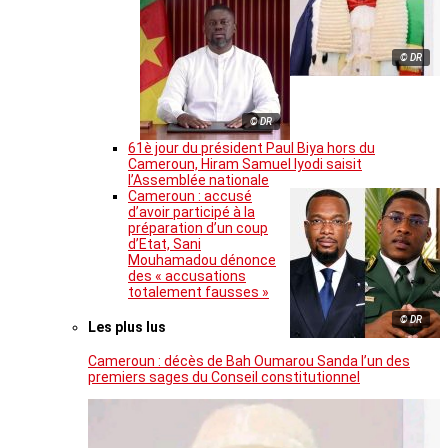
© DR
© DR
61è jour du président Paul Biya hors du
Cameroun, Hiram Samuel Iyodi saisit
l’Assemblée nationale
Cameroun : accusé
d’avoir participé à la
préparation d’un coup
d’Etat, Sani
Mouhamadou dénonce
des « accusations
totalement fausses »
© DR
Les plus lus
Cameroun : décès de Bah Oumarou Sanda l’un des
premiers sages du Conseil constitutionnel