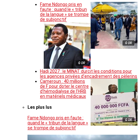
Fame Ndongo pris en
faute : quand le « tribun
de la langue » se trompe
de subjonctif
© DR
© DR
Hadj 2027 : le MINAT durcit les conditions pour
les agences privées d’encadrement des pèlerins
Cameroun : 40 millions
de F pour doter le centre
d’hémodialyse de l’HRB
en matériels médicaux
Les plus lus
Fame Ndongo pris en faute :
© DR
quand le « tribun de la langue »
se trompe de subjonctif