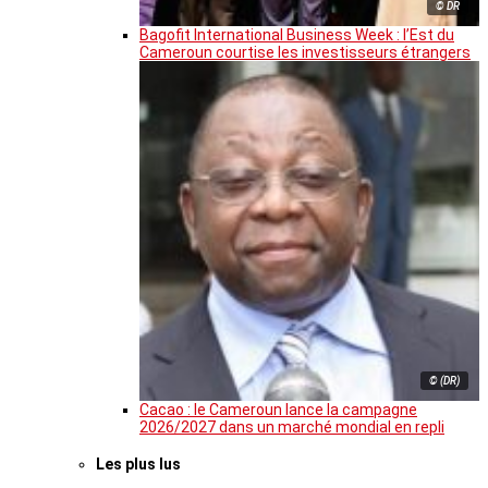
© DR
Bagofit International Business Week : l’Est du
Cameroun courtise les investisseurs étrangers
© (DR)
Cacao : le Cameroun lance la campagne
2026/2027 dans un marché mondial en repli
Les plus lus