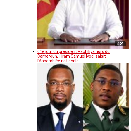
© DR
61è jour du président Paul Biya hors du
Cameroun, Hiram Samuel Iyodi saisit
l’Assemblée nationale