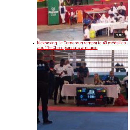
© DR
Kickboxing : le Cameroun remporte 40 médailles
aux 11e Championnats africains