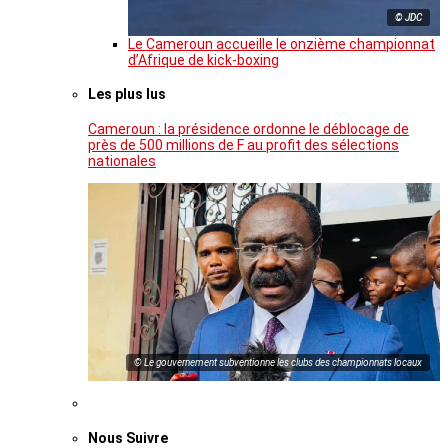
© JDC
Le Cameroun accueille le onzième championnat
d’Afrique de kick-boxing
Les plus lus
Cameroun : la présidence ordonne le déblocage de
près de 500 millions de F au profit des sélections
nationales
© Le gouvernement subventionne les clubs des championnats locaux
Nous Suivre