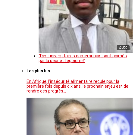
© JDC
‘’Des universitaires camerounais sont animés
par la peur et l’égoïsme’’
Les plus lus
En Afrique, l’insécurité alimentaire recule pour la
première fois depuis dix ans, le prochain enjeu est de
rendre ces progrès…