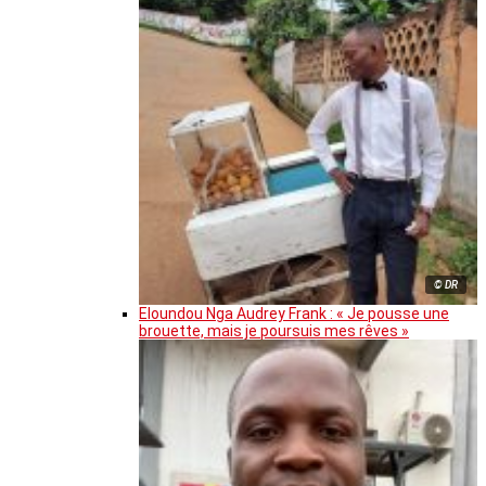
© DR
Eloundou Nga Audrey Frank : « Je pousse une
brouette, mais je poursuis mes rêves »