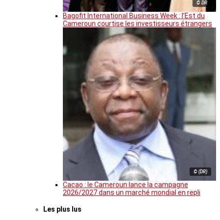
© DR
Bagofit International Business Week : l’Est du
Cameroun courtise les investisseurs étrangers
© (DR)
Cacao : le Cameroun lance la campagne
2026/2027 dans un marché mondial en repli
Les plus lus