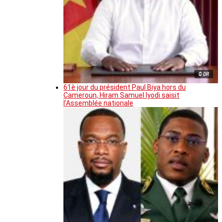
© DR
61è jour du président Paul Biya hors du
Cameroun, Hiram Samuel Iyodi saisit
l’Assemblée nationale