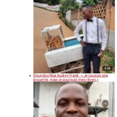
© DR
Eloundou Nga Audrey Frank : « Je pousse une
brouette, mais je poursuis mes rêves »