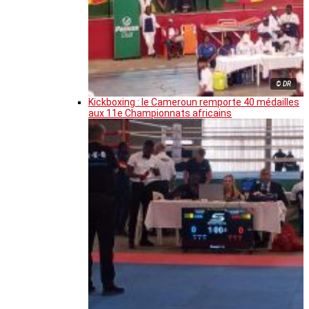
© DR
Kickboxing : le Cameroun remporte 40 médailles
aux 11e Championnats africains