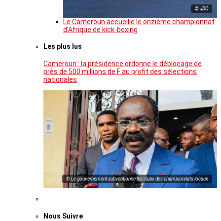
© JDC
Le Cameroun accueille le onzième championnat
d’Afrique de kick-boxing
Les plus lus
Cameroun : la présidence ordonne le déblocage de
près de 500 millions de F au profit des sélections
nationales
© Le gouvernement subventionne les clubs des championnats locaux
Nous Suivre