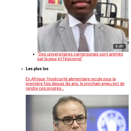
© JDC
‘’Des universitaires camerounais sont animés
par la peur et l’égoïsme’’
Les plus lus
En Afrique, l’insécurité alimentaire recule pour la
première fois depuis dix ans, le prochain enjeu est de
rendre ces progrès…