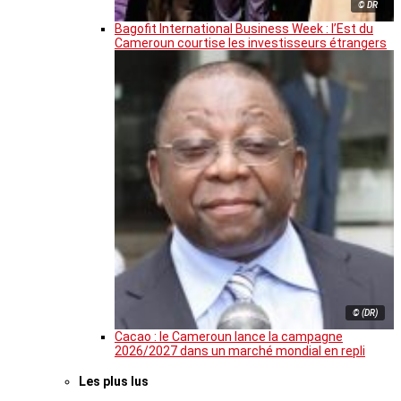
© DR
Bagofit International Business Week : l’Est du
Cameroun courtise les investisseurs étrangers
© (DR)
Cacao : le Cameroun lance la campagne
2026/2027 dans un marché mondial en repli
Les plus lus