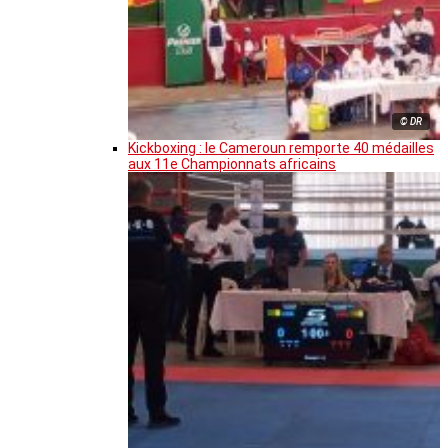
© DR
Kickboxing : le Cameroun remporte 40 médailles
aux 11e Championnats africains