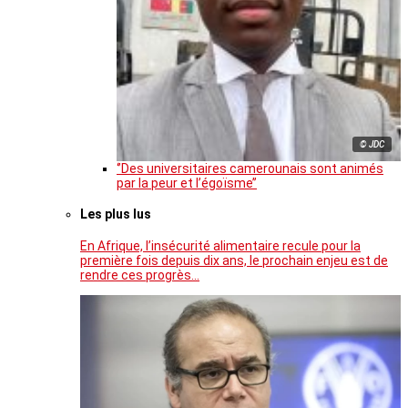
© JDC
‘’Des universitaires camerounais sont animés
par la peur et l’égoïsme’’
Les plus lus
En Afrique, l’insécurité alimentaire recule pour la
première fois depuis dix ans, le prochain enjeu est de
rendre ces progrès…