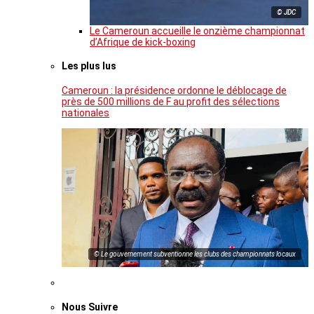
© JDC
Le Cameroun accueille le onzième championnat
d’Afrique de kick-boxing
Les plus lus
Cameroun : la présidence ordonne le déblocage de
près de 500 millions de F au profit des sélections
nationales
© Le gouvernement subventionne les clubs des championnats locaux
Nous Suivre