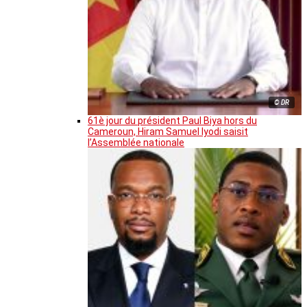
© DR
61è jour du président Paul Biya hors du
Cameroun, Hiram Samuel Iyodi saisit
l’Assemblée nationale