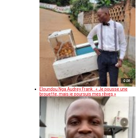
© DR
Eloundou Nga Audrey Frank : « Je pousse une
brouette, mais je poursuis mes rêves »