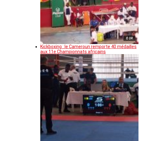
© DR
Kickboxing : le Cameroun remporte 40 médailles
aux 11e Championnats africains