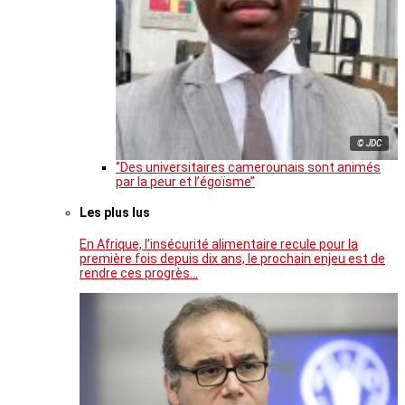
© JDC
‘’Des universitaires camerounais sont animés
par la peur et l’égoïsme’’
Les plus lus
En Afrique, l’insécurité alimentaire recule pour la
première fois depuis dix ans, le prochain enjeu est de
rendre ces progrès…