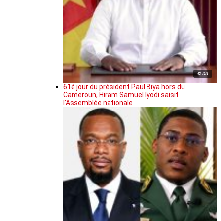
© DR
61è jour du président Paul Biya hors du
Cameroun, Hiram Samuel Iyodi saisit
l’Assemblée nationale