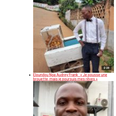
© DR
Eloundou Nga Audrey Frank : « Je pousse une
brouette, mais je poursuis mes rêves »