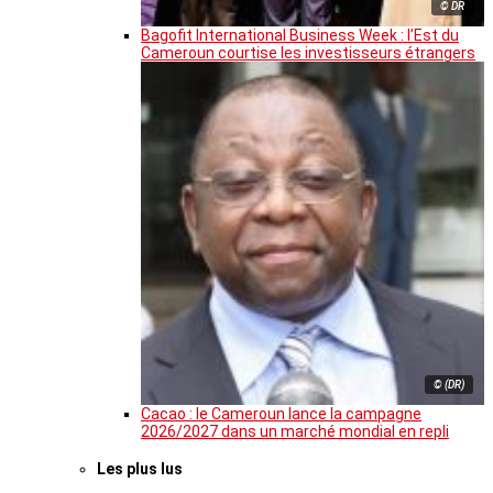
© DR
Bagofit International Business Week : l’Est du
Cameroun courtise les investisseurs étrangers
© (DR)
Cacao : le Cameroun lance la campagne
2026/2027 dans un marché mondial en repli
Les plus lus