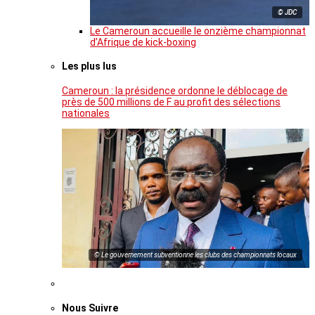
© JDC
Le Cameroun accueille le onzième championnat
d’Afrique de kick-boxing
Les plus lus
Cameroun : la présidence ordonne le déblocage de
près de 500 millions de F au profit des sélections
nationales
© Le gouvernement subventionne les clubs des championnats locaux
Nous Suivre